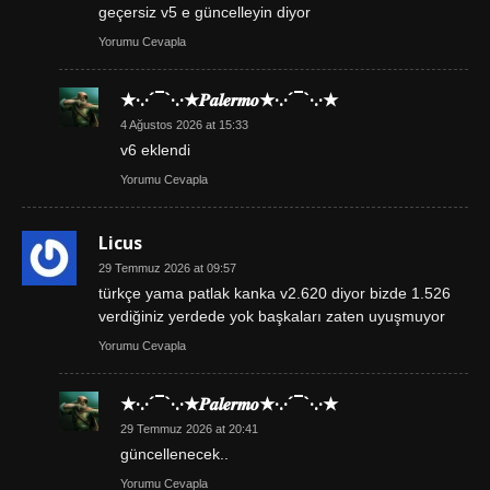
geçersiz v5 e güncelleyin diyor
Yorumu Cevapla
★·.·´¯`·.·★𝑷𝒂𝒍𝒆𝒓𝒎𝒐★·.·´¯`·.·★
4 Ağustos 2026 at 15:33
v6 eklendi
Yorumu Cevapla
Licus
29 Temmuz 2026 at 09:57
türkçe yama patlak kanka v2.620 diyor bizde 1.526
verdiğiniz yerdede yok başkaları zaten uyuşmuyor
Yorumu Cevapla
★·.·´¯`·.·★𝑷𝒂𝒍𝒆𝒓𝒎𝒐★·.·´¯`·.·★
29 Temmuz 2026 at 20:41
güncellenecek..
Yorumu Cevapla