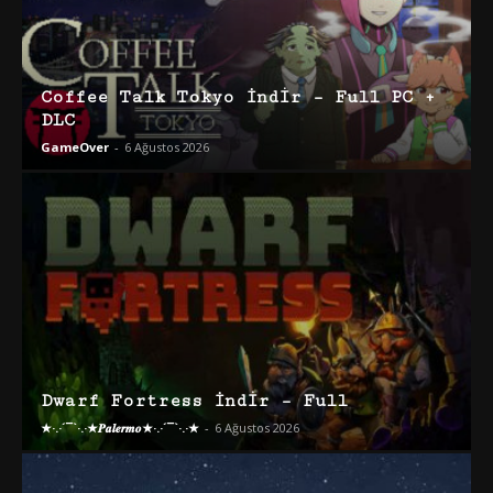
Coffee Talk Tokyo İndir – Full PC +
DLC
GameOver
-
6 Ağustos 2026
Dwarf Fortress İndir – Full
★·.·´¯`·.·★𝑷𝒂𝒍𝒆𝒓𝒎𝒐★·.·´¯`·.·★
-
6 Ağustos 2026