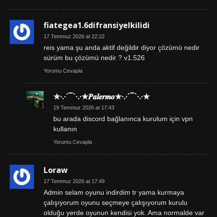
fiategea1.6difransiyelkilidi
17 Temmuz 2026 at 22:22
reis yama şu anda aktif değildir diyor çözümü nedir
sürüm bu çözümü nedir ? v1.526
Yorumu Cevapla
★·.·´¯`·.·★𝑷𝒂𝒍𝒆𝒓𝒎𝒐★·.·´¯`·.·★
19 Temmuz 2026 at 17:43
bu arada discord bağlanınca kurulum için vpn
kullanın
Yorumu Cevapla
Loraw
17 Temmuz 2026 at 17:49
Admin selam oyunu indirdim tr yama kurmaya
çalışıyorum oyunu seçmeye çalışıyorum kurulu
olduğu yerde oyunun kendisi yok. Ama normalde var