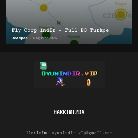
Fly Corp İndir – Full PC Türkçe
Deadpool
-
6 Ağustos 2026
HAKKIMIZDA
İletişim:
oyunindir.vip@gmail.com