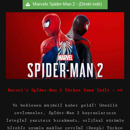
Marvels Spider-Man 2 - (Direkt indir)
Marvel’s Spider-Man 2 Türkçe Yama İndir – v6
Ve beklenen müjdeli haber geldi! Gönüllü
çevirmenler, Spider-Man 2 hayranlarının
isteğini yanıtsız bırakmadı, orijinal sürümle
birebir uyumlu makine çevrimi (DeepL) Türkçe