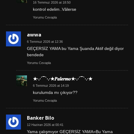
16 Temmuz 2026 at 18:50
kontrol edelim..Vâlerse
Yorumu Cevapla
awwa
6 Temmuz 2026 at 12:36
GEÇERSİZ YAMA bu Yama Şuanda Aktif değil diyor
bendede
Yorumu Cevapla
★·.·´¯`·.·★𝑷𝒂𝒍𝒆𝒓𝒎𝒐★·.·´¯`·.·★
6 Temmuz 2026 at 14:19
kurulumda mı çıkıyor??
Yorumu Cevapla
Banker Bilo
12 Haziran 2026 at 00:41
Yama çalışmıyor GEÇERSİZ YAMA=Bu Yama