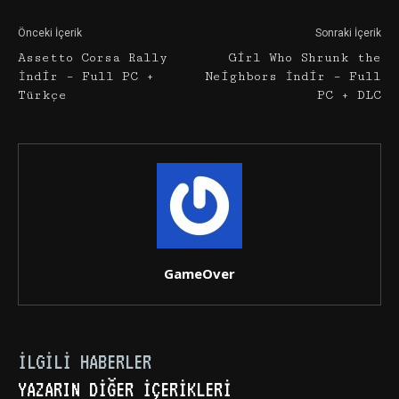
Önceki İçerik
Sonraki İçerik
Assetto Corsa Rally
Girl Who Shrunk the
İndir – Full PC +
Neighbors İndir – Full
Türkçe
PC + DLC
GameOver
İLGILI HABERLER
YAZARIN DIĞER İÇERIKLERI