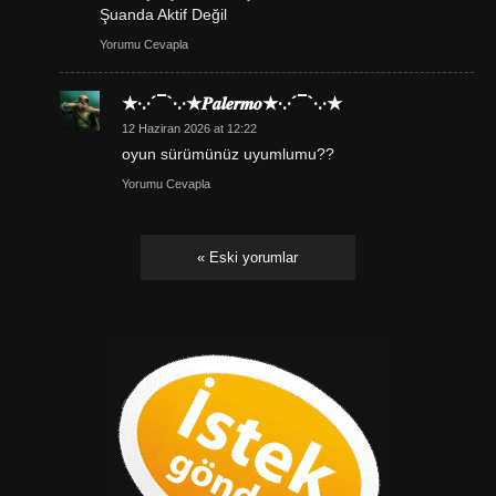
Şuanda Aktif Değil
Yorumu Cevapla
★·.·´¯`·.·★𝑷𝒂𝒍𝒆𝒓𝒎𝒐★·.·´¯`·.·★
12 Haziran 2026 at 12:22
oyun sürümünüz uyumlumu??
Yorumu Cevapla
« Eski yorumlar