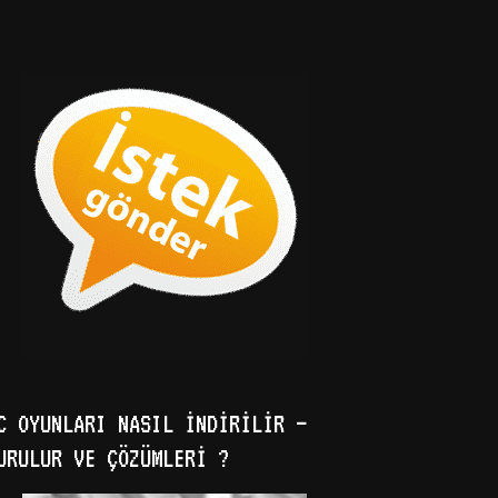
C OYUNLARI NASIL İNDIRILIR –
URULUR VE ÇÖZÜMLERI ?