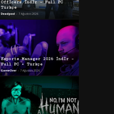
Officers İndir – Full PC
Türkçe
Deadpool
-
7 Ağustos 2026
Esports Manager 2026 İndir –
Full PC + Türkçe
GameOver
-
7 Ağustos 2026