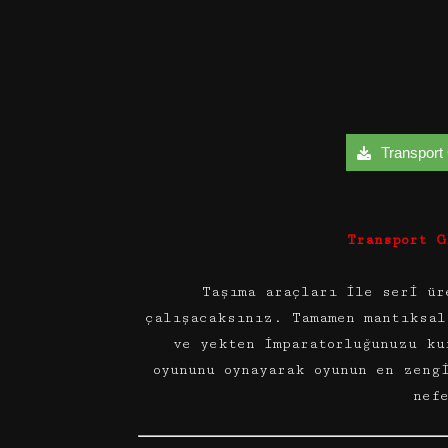
Transport G
Transport G
Taşıma araçları ile seri ür
çalışacaksınız. Tamamen mantıksal
ve yekten imparatorluğunuzu k
oyununu oynayarak oyunun en zeng
nef