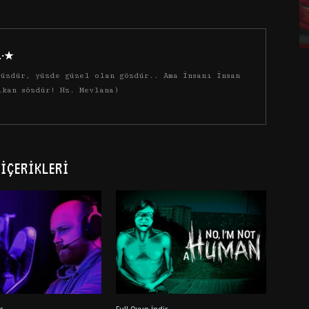
·.·★
üzdür, yüzde güzel olan gözdür.. Ama insanı insan
ıkan sözdür! Hz. Mevlana)
İÇERIKLERI