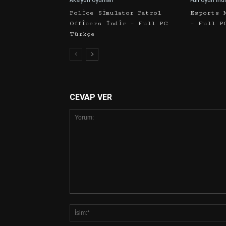
Aksiyon Oyunları
Full Oyun İndi
Police Simulator Patrol
Esports 
Officers İndir – Full PC
– Full P
Türkçe
CEVAP VER