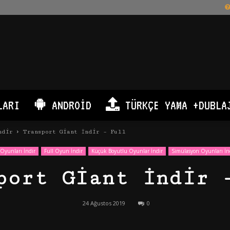
LARI
ANDROID
TÜRKÇE YAMA +DUBLA
ndir
Transport Giant İndir – Full
Oyunları İndir
Full Oyun İndir
Küçük Boyutlu Oyunlar İndir
Simülasyon Oyunları İn
port Giant İndir 
24 Ağustos 2019
0