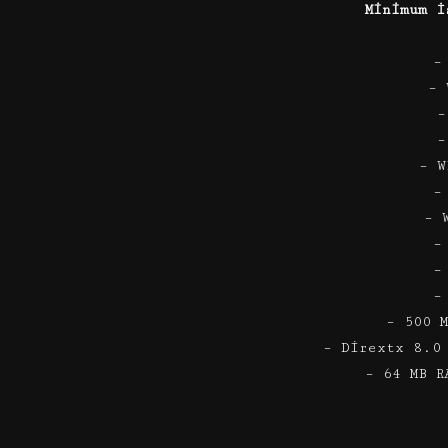
Minimum İ
–
– 
–
–
– W
–
– 
–
–
–
– 500 
– Dirextx 8.0
– 64 MB R