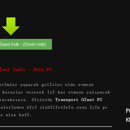
iant İndir - (Direkt indir)
iant İndir – Full PC
etimler yaparak gelirler elde etmeye
 kararlar vererek iyi kar etmeye çalışacak
uracaksınız. Sizlerde
Transport Giant PC
inlerinden biri olabilirsiniz.oyun için pc
P
es alsa kafi.
K