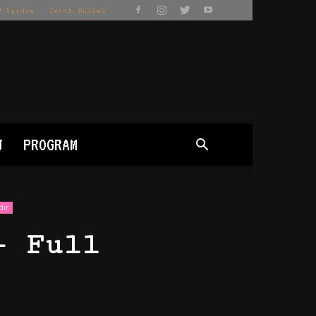
Yardım – İstek Bölümü
J
PROGRAM
dir
– Full