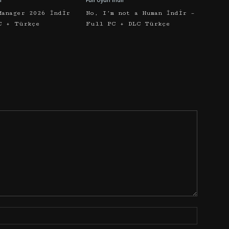
r
Full Oyun İndir
Manager 2026 İndir
No, I’m not a Human İndir –
C + Türkçe
Full PC + DLC Türkçe