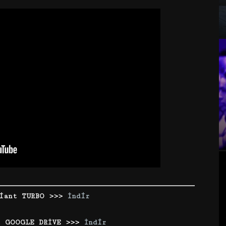
iant TURBO >>>
İndir
t GOOGLE DRİVE >>>
İndir