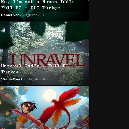
No, I’m not a Human İndir –
Full PC + DLC Türkçe
GameOver
-
7 Ağustos 2026
Unravel İndir – Full PC +
Türkçe
1GameOver1
-
7 Ağustos 2026