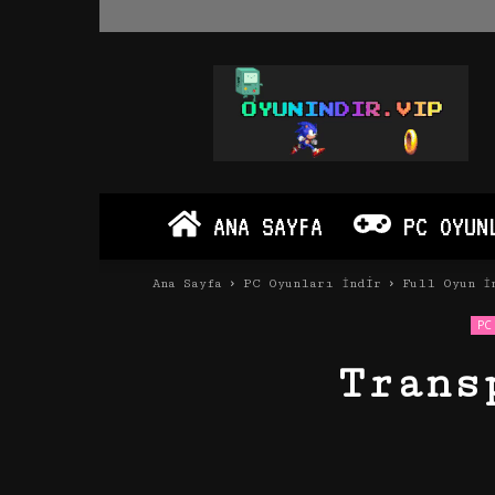
Oyun
İndir
Vip
–
Program
İndir
Full
ANA SAYFA
PC OYUN
PC
Ve
Android
Ana Sayfa
PC Oyunları İndir
Full Oyun İ
Apk
PC 
Trans