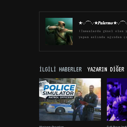
★·.·´¯`·.·★𝑷𝒂𝒍𝒆𝒓𝒎𝒐★·.·´¯`
(İnsanlarda güzel olan y
yapan aslında ağızdan ç
İLGILI HABERLER
YAZARIN DIĞER 