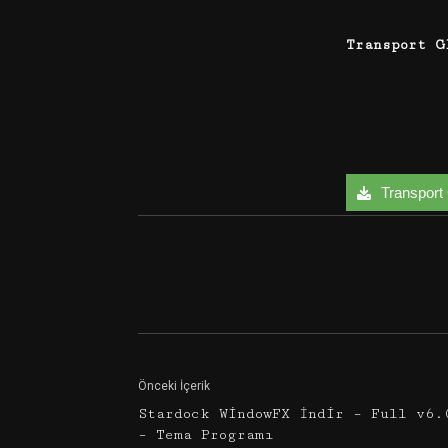
Transport 
Transport G
Facebook
Twitter
Önceki İçerik
Stardock WindowFX İndir – Full v6.
– Tema Programı