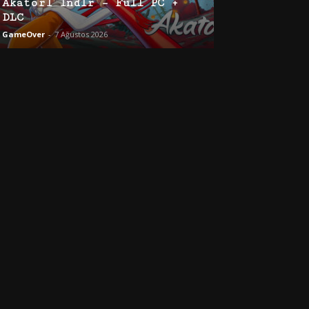
Akatori İndir – Full PC +
DLC
GameOver
-
7 Ağustos 2026