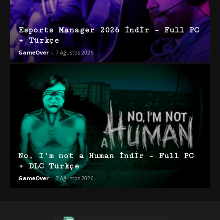
Esports Manager 2026 İndir – Full PC
+ Türkçe
GameOver
-
7 Ağustos 2026
No, I’m not a Human İndir – Full PC
+ DLC Türkçe
GameOver
-
7 Ağustos 2026