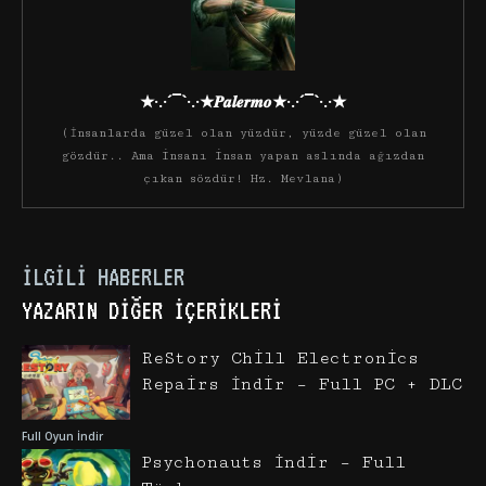
★·.·´¯`·.·★𝑷𝒂𝒍𝒆𝒓𝒎𝒐★·.·´¯`·.·★
(İnsanlarda güzel olan yüzdür, yüzde güzel olan
gözdür.. Ama insanı insan yapan aslında ağızdan
çıkan sözdür! Hz. Mevlana)
İLGILI HABERLER
YAZARIN DIĞER İÇERIKLERI
ReStory Chill Electronics
Repairs İndir – Full PC + DLC
Full Oyun İndir
Psychonauts İndir – Full