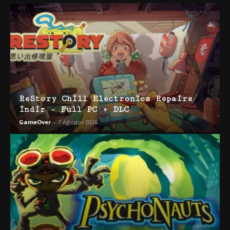
ReStory Chill Electronics Repairs
İndir – Full PC + DLC
GameOver
-
7 Ağustos 2026