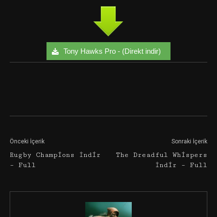
Tony Hawks Pro - (Direkt indir)
Facebook
Twitter
Google+
Önceki İçerik
Sonraki İçerik
Rugby Champions İndir
The Dreadful Whispers
– Full
İndir – Full