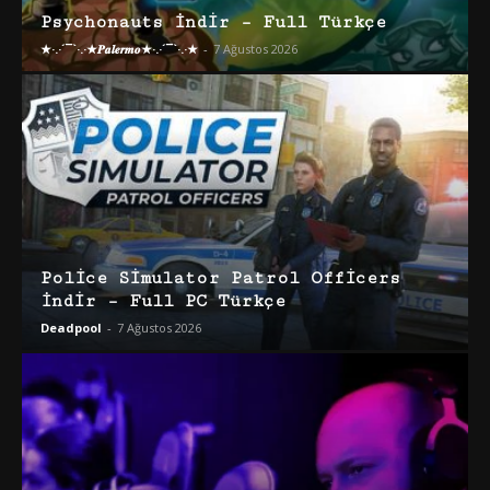
Psychonauts İndir – Full Türkçe
★·.·´¯`·.·★𝑷𝒂𝒍𝒆𝒓𝒎𝒐★·.·´¯`·.·★
-
7 Ağustos 2026
Police Simulator Patrol Officers
İndir – Full PC Türkçe
Deadpool
-
7 Ağustos 2026