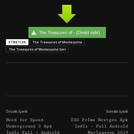
The Treasures of - (Direkt indir)
ETIKETLER
The Treasures of Montezuma
The Treasures of Montezuma Seri
Facebook
Twitter
Google+
Önceki İçerik
Sonraki İçerik
Need for Speed
iGO Primo Nextgen Apk
Underground 2 Apk
İndir – Full Android
İndir Full + Android
Navigasyon 2019