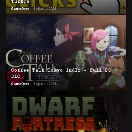
Türkçe
GameOver
-
6 Ağustos 2026
Coffee Talk Tokyo İndir – Full PC +
DLC
GameOver
-
6 Ağustos 2026