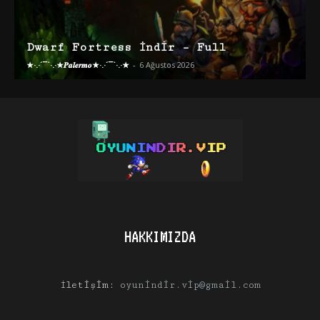
Dwarf Fortress İndir – Full
★·.·´¯`·.·★𝑷𝒂𝒍𝒆𝒓𝒎𝒐★·.·´¯`·.·★
-
6 Ağustos 2026
HAKKIMIZDA
İletişim:
oyunindir.vip@gmail.com