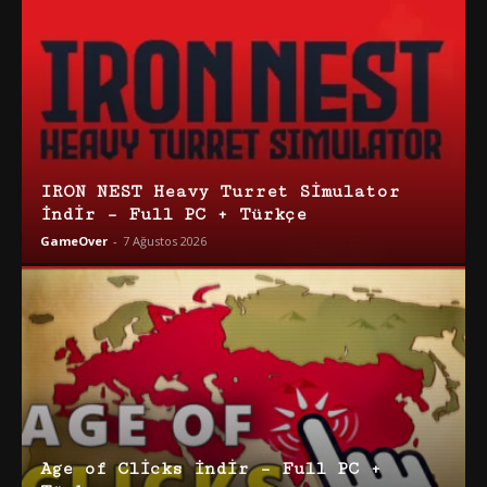
IRON NEST Heavy Turret Simulator
İndir – Full PC + Türkçe
GameOver
-
7 Ağustos 2026
Age of Clicks İndir – Full PC +