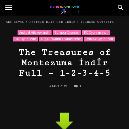
Ana Sayfa
Android Hile Apk İndir
Bulmaca Oyunları
Android Hile Apk İndir
Bulmaca Oyunları
PC Oyunları İndir
Full Oyun İndir
Küçük Boyutlu Oyunlar İndir
Portable Oyun İndir
The Treasures of
Montezuma İndir
Full – 1-2-3-4-5
4 Mart 2019
3