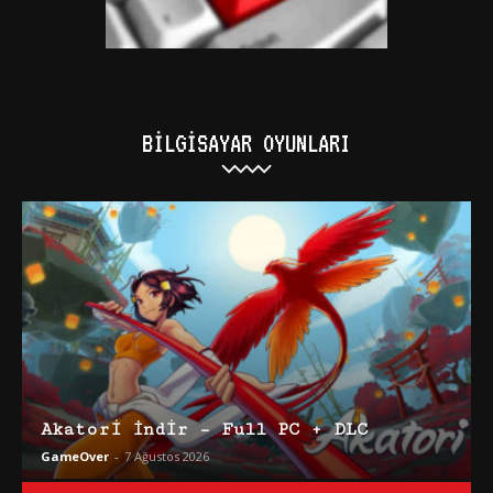
BILGISAYAR OYUNLARI
Akatori İndir – Full PC + DLC
GameOver
-
7 Ağustos 2026