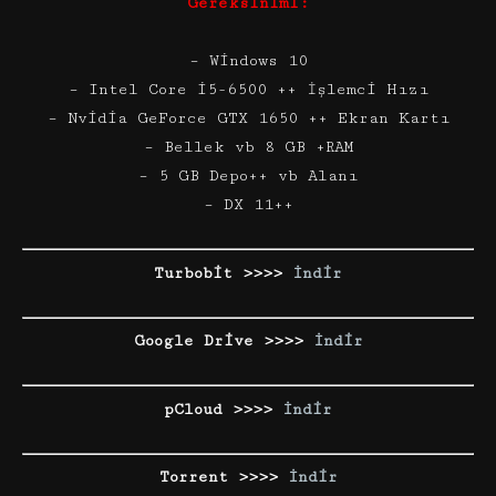
Gereksinimi:
– Windows 10
– Intel Core i5-6500 ++ İşlemci Hızı
– Nvidia GeForce GTX 1650 ++ Ekran Kartı
– Bellek vb 8 GB +RAM
– 5 GB Depo++ vb Alanı
– DX 11++
Turbobit >>>>
İndir
Google Drive >>>>
İndir
pCloud >>>>
İndir
Torrent >>>>
İndir