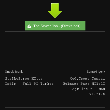
The Sewer Job - (Direkt indir)
Facebook
Twitter
Google+
Önceki İçerik
Sonraki İçerik
StrikeForce Kitty
CodyCross Çapraz
İndir – Full PC Türkçe
Bulmaca Para Hileli
Apk İndir – Mod
v1.71.0