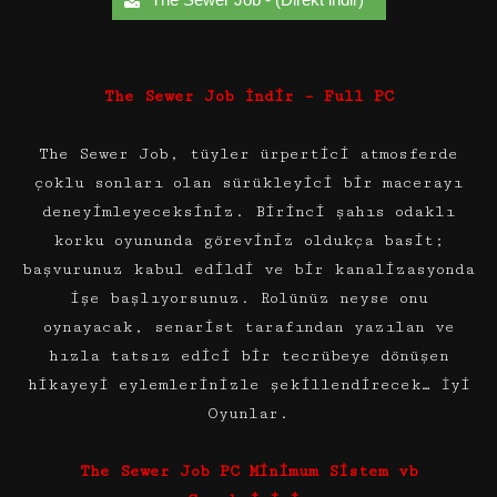
The Sewer Job İndir – Full PC
The Sewer Job, tüyler ürpertici atmosferde
çoklu sonları olan sürükleyici bir macerayı
deneyimleyeceksiniz. Birinci şahıs odaklı
korku oyununda göreviniz oldukça basit;
başvurunuz kabul edildi ve bir kanalizasyonda
işe başlıyorsunuz. Rolünüz neyse onu
oynayacak, senarist tarafından yazılan ve
hızla tatsız edici bir tecrübeye dönüşen
hikayeyi eylemlerinizle şekillendirecek… İyi
Oyunlar.
The Sewer Job PC Minimum Sistem vb