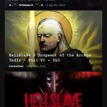
★·.·´¯`·.·★𝑷𝒂𝒍𝒆𝒓𝒎𝒐★·.·´¯`·.·★
-
6 Ağustos 2026
HellSlave 2 Judgment of the Archon
İndir – Full PC + DLC
GameOver
-
6 Ağustos 2026