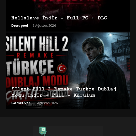
Hellslave İndir – Full PC + DLC
Deadpool
-
6 Ağustos 2026
Silent Hill 2 Remake Türkçe Dublaj
Modu İndir – Full + Kurulum
GameOver
-
6 Ağustos 2026