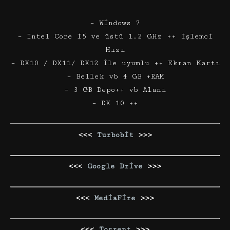
– Windows 7
– Intel Core i5 ve üstü 1.2 GHz ++ İşlemci
Hızı
– DX10 / DX11/ DX12 ile uyumlu ++ Ekran Kartı
– Bellek vb 4 GB +RAM
– 3 GB Depo++ vb Alanı
– DX 10 ++
<<<
Turbobit
>>>
<<<
Google Drive
>>>
<<<
MediaFire
>>>
<<<
Torrent
>>>