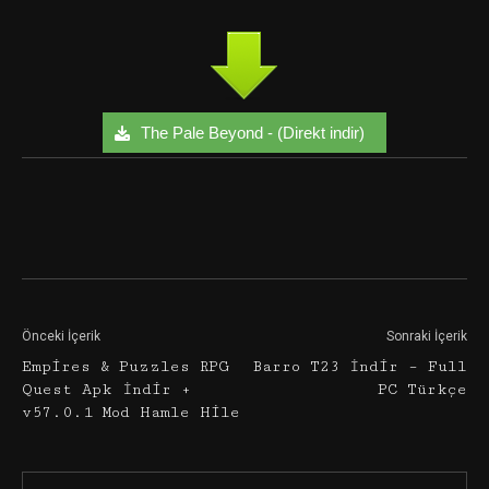
The Pale Beyond - (Direkt indir)
Facebook
Twitter
Google+
Önceki İçerik
Sonraki İçerik
Empires & Puzzles RPG
Barro T23 İndir – Full
Quest Apk İndir +
PC Türkçe
v57.0.1 Mod Hamle Hile