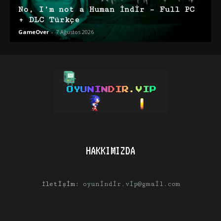
No, I’m not a Human İndir – Full PC
+ DLC Türkçe
GameOver
-
7 Ağustos 2026
HAKKIMIZDA
İletişim:
oyunindir.vip@gmail.com