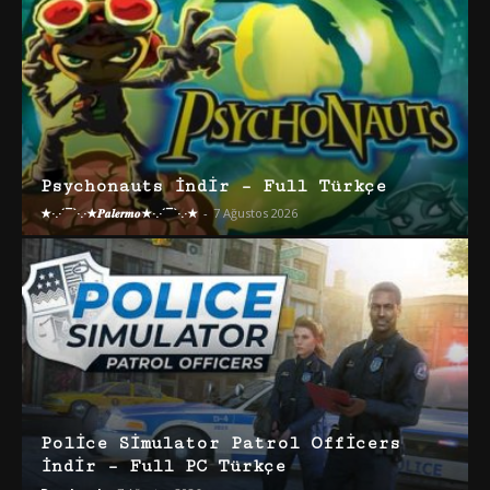
Psychonauts İndir – Full Türkçe
★·.·´¯`·.·★𝑷𝒂𝒍𝒆𝒓𝒎𝒐★·.·´¯`·.·★
-
7 Ağustos 2026
Police Simulator Patrol Officers
İndir – Full PC Türkçe