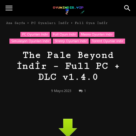
Ana Sayfa
PC Oyunları İndir
Full Oyun İndir
PC Oyunları İndir
Full Oyun İndir
Macera Oyunları İndir
Simülasyon Oyunları İndir
Strateji Oyunları İndir
Torrent Oyunlar indir
The Pale Beyond
İndir – Full PC +
DLC v1.4.0
9 Mayıs 2023
1