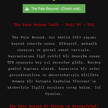
The Pale Beyond - (Direkt indir)
The Pale Beyond İndir – Full PC + DLC
The Pale Beyond, bol ödüllü 2023 yapımı
kaynak yönetim oyunu. Hikayesi, mekanik
oynayışı ve görsel sanat tarzıyla,
hayranlarına ilgi çekici bir deneyim sunan
TPB oyunuyla beş yıl öncesine gidin. Kardeş
gemisi kaptanı olarak, başarısız bir sefer
gerçekleştiren ve mürettebatıyla birlikte
donmuş bir kutupta kaybolan Viscount’ın
akıbetiyle ilgili sorulara cevap bulun. İyi
Oyunlar.
The Pale Beyond PC Sistem vb Gereksinimi: