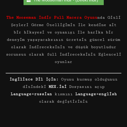
The Mooseman İndir Full Macera Oyunu
nda Gizli
Şeyleri Görme Özelliğimiz ile kendine ait
bir hikayesi ve oynanışı ile harika bir
deneyim yaşayacaksınız ücretsiz güncel sürüm
olarak indireceksiniz ve düşük boyutludur
sorunsuz olarak full indireceksiniz Eğlenceli
oyunlar
İngilizce Dil İçin:
Oyunu kurmuş olduğunuz
dizindeki
MEX.ini
Dosyasını açıp
Language=russian
kısmını
Language=english
olarak değiştiriniz