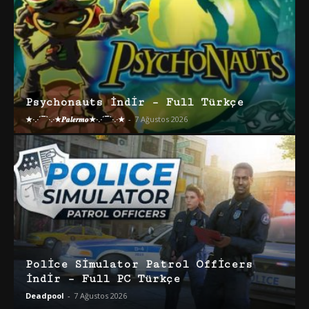
Psychonauts İndir – Full Türkçe
★·.·´¯`·.·★𝑷𝒂𝒍𝒆𝒓𝒎𝒐★·.·´¯`·.·★
-
7 Ağustos 2026
Police Simulator Patrol Officers
İndir – Full PC Türkçe
Deadpool
-
7 Ağustos 2026