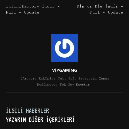
Infinifactory İndir –
Dig or Die İndir –
Full + Update
Full + Update
VİPGAMİNG
(Amansız Rakipler Taht İçin Savaştığı Zaman
Değişmeyen Tek Şey Kaostur)
İLGILI HABERLER
YAZARIN DIĞER İÇERIKLERI