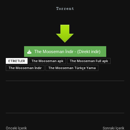
Torrent
The Mooseman İndir - (Direkt indir)
ETIKETLER
The Mooseman apk
The Mooseman Full apk
The Mooseman İndir
The Mooseman Türkçe Yama
Facebook
Twitter
Google+
Önceki İçerik
Sonraki İçerik