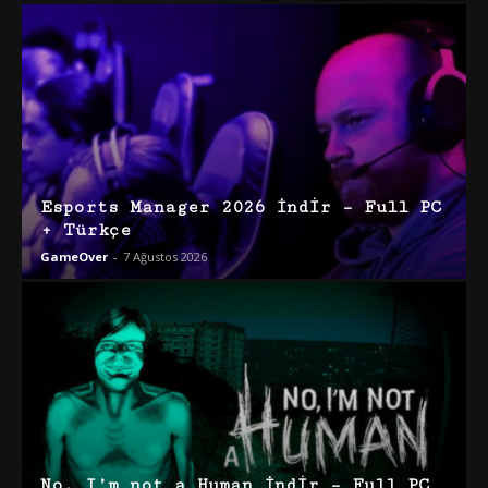
Esports Manager 2026 İndir – Full PC
+ Türkçe
GameOver
-
7 Ağustos 2026
No, I’m not a Human İndir – Full PC