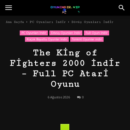
Ana Sayfa
PC Oyunları İndir
Dövüş Oyunları İndir
PC Oyunları İndir
Dövüş Oyunları İndir
Full Oyun İndir
Küçük Boyutlu Oyunlar İndir
Torrent Oyunlar indir
The King of
Fighters 2000 İndir
– Full PC Atari
Oyunu
6 Ağustos 2026
0