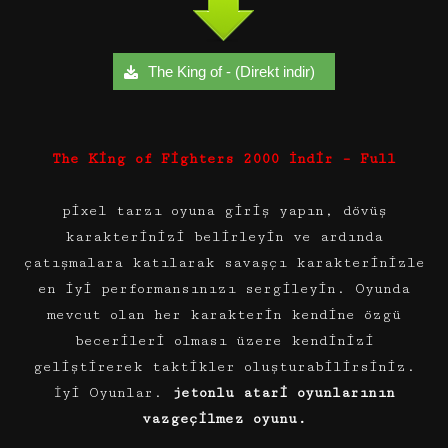
The King of - (Direkt indir)
The King of Fighters 2000 İndir – Full
pixel tarzı oyuna giriş yapın, dövüş
karakterinizi belirleyin ve ardında
çatışmalara katılarak savaşçı karakterinizle
en iyi performansınızı sergileyin. Oyunda
mevcut olan her karakterin kendine özgü
becerileri olması üzere kendinizi
geliştirerek taktikler oluşturabilirsiniz.
İyi Oyunlar.
jetonlu atari oyunlarının
vazgeçilmez oyunu.