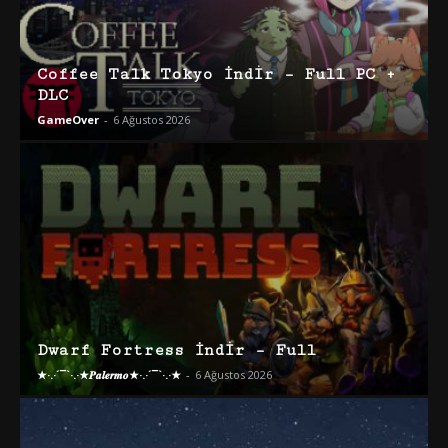
Coffee Talk Tokyo İndir – Full PC +
DLC
GameOver
-
6 Ağustos 2026
Dwarf Fortress İndir – Full
★·.·´¯`·.·★𝑷𝒂𝒍𝒆𝒓𝒎𝒐★·.·´¯`·.·★
-
6 Ağustos 2026