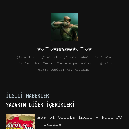
★·.·´¯`·.·★𝑷𝒂𝒍𝒆𝒓𝒎𝒐★·.·´¯`·.·★
(İnsanlarda güzel olan yüzdür, yüzde güzel olan
gözdür.. Ama insanı insan yapan aslında ağızdan
çıkan sözdür! Hz. Mevlana)
İLGILI HABERLER
YAZARIN DIĞER İÇERIKLERI
Age of Clicks İndir – Full PC
+ Türkçe