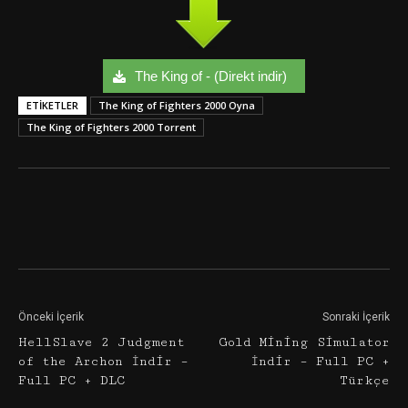
The King of - (Direkt indir)
ETIKETLER
The King of Fighters 2000 Oyna
The King of Fighters 2000 Torrent
Facebook
Twitter
Google+
Önceki İçerik
Sonraki İçerik
HellSlave 2 Judgment
Gold Mining Simulator
of the Archon İndir –
İndir – Full PC +
Full PC + DLC
Türkçe