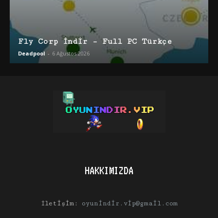
Fly Corp İndir – Full PC Türkçe
Deadpool
-
6 Ağustos 2026
HAKKIMIZDA
İletişim:
oyunindir.vip@gmail.com