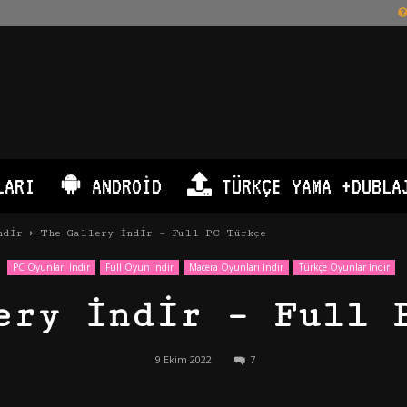
LARI
ANDROID
TÜRKÇE YAMA +DUBLA
ndir
The Gallery İndir – Full PC Türkçe
PC Oyunları İndir
Full Oyun İndir
Macera Oyunları İndir
Türkçe Oyunlar İndir
ery İndir – Full 
9 Ekim 2022
7