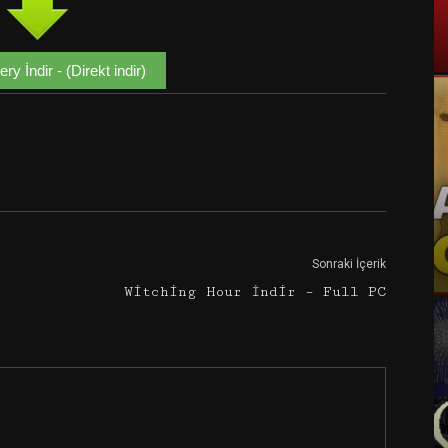
ry İndir - (Direkt indir)
Google+
Email
Sonraki İçerik
Witching Hour İndir – Full PC