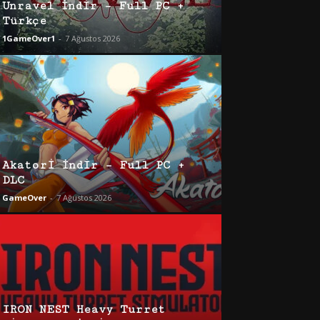
Unravel İndir – Full PC +
Türkçe
1GameOver1
-
7 Ağustos 2026
Akatori İndir – Full PC +
DLC
GameOver
-
7 Ağustos 2026
IRON NEST Heavy Turret