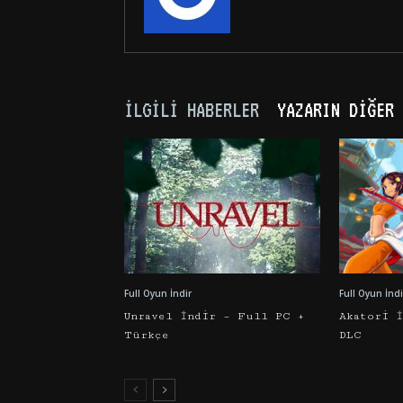
İLGILI HABERLER
YAZARIN DIĞER 
Full Oyun İndir
Full Oyun İndi
Unravel İndir – Full PC +
Akatori 
Türkçe
DLC