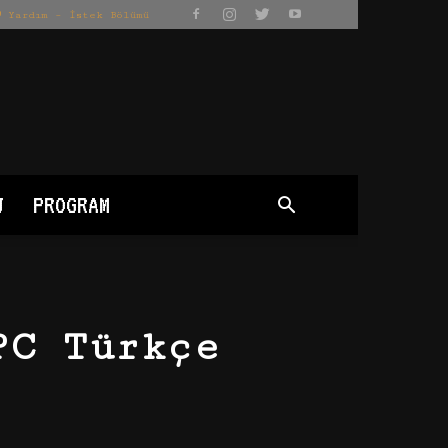
Yardım – İstek Bölümü
J
PROGRAM
PC Türkçe