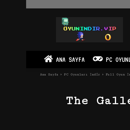
Oyun
İndir
Vip
–
Program
İndir
Full
ANA SAYFA
PC OYUN
PC
Ve
Android
Ana Sayfa
PC Oyunları İndir
Full Oyun İ
Apk
The Gall