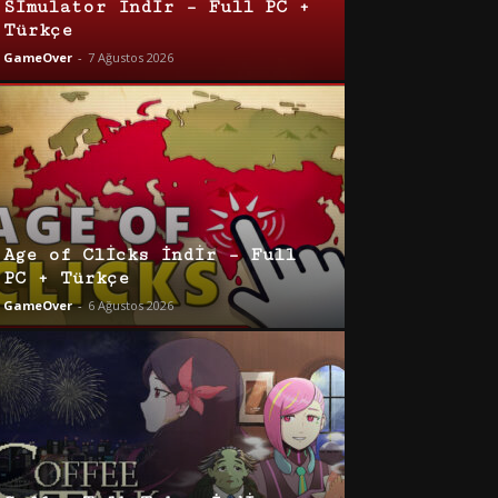
Simulator İndir – Full PC +
Türkçe
GameOver
-
7 Ağustos 2026
Age of Clicks İndir – Full
PC + Türkçe
GameOver
-
6 Ağustos 2026