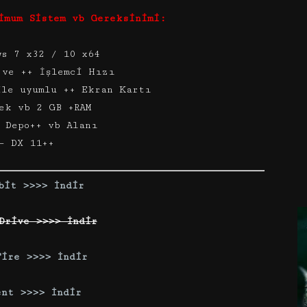
imum Sistem vb Gereksinimi:
ws 7 x32 / 10 x64
 ve ++ İşlemci Hızı
ile uyumlu ++ Ekran Kartı
ek vb 2 GB +RAM
 Depo++ vb Alanı
– DX 11++
bit >>>> İndir
Drive >>>> İndir
Fire >>>> İndir
ent >>>> İndir