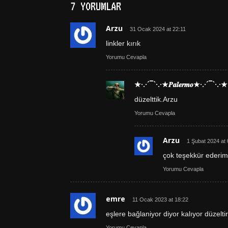
7 YORUMLAR
Arzu
31 Ocak 2024 at 22:11
linkler kırık
Yorumu Cevapla
★·.·´¯`·.·★𝑷𝒂𝒍𝒆𝒓𝒎𝒐★·.·´¯`·.·★
düzelttik.Arzu
Yorumu Cevapla
Arzu
1 Şubat 2024 at 
çok teşekkür ederim
Yorumu Cevapla
emre
11 Ocak 2023 at 18:22
eşlere bağlaniyor diyor kalıyor düzelti
Yorumu Cevapla