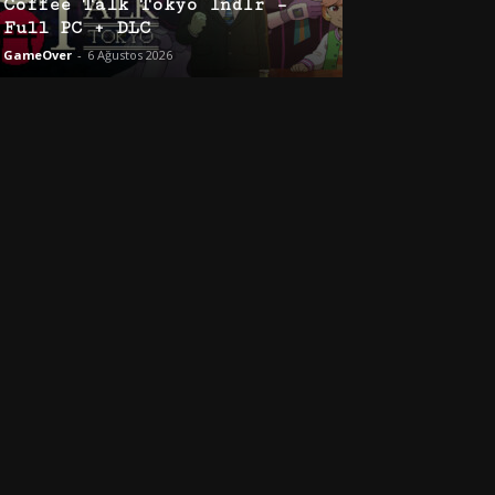
Coffee Talk Tokyo İndir –
Full PC + DLC
GameOver
-
6 Ağustos 2026