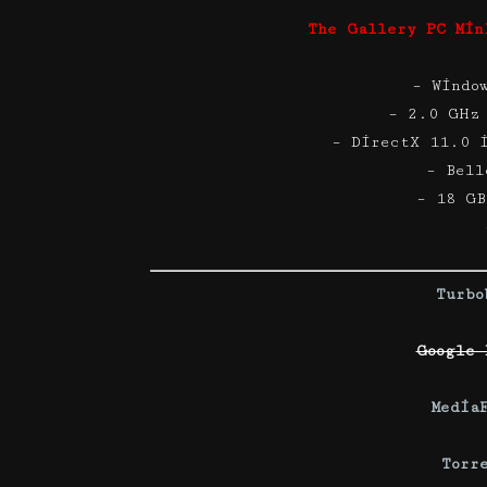
The Gallery PC Min
– Windo
– 2.0 GHz
– DirectX 11.0 
– Bell
– 18 GB
Turbo
Google 
Media
Torr