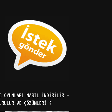
C OYUNLARI NASIL İNDIRILIR –
URULUR VE ÇÖZÜMLERI ?