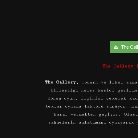
The Galle
The Gallery 
The Gallery,
modern ve ilkel zama
birleştiği nefes kesici gerilim
dönen oyun, ilginizi çekecek kad
tekrar oynama faktörü sunuyor. Ka
karar vermekten geçiyor. Olası
sahnelerin anlatımını oynayarak