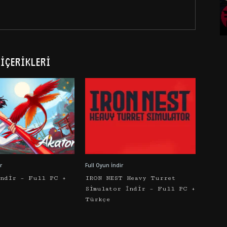
İÇERIKLERI
r
Full Oyun İndir
İndir – Full PC +
IRON NEST Heavy Turret
Simulator İndir – Full PC +
Türkçe