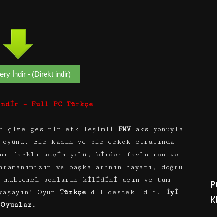
ry İndir - (Direkt indir)
İndir – Full PC Türkçe
n çizelgesinin etkileşimli
FMV
aksiyonuyla
 oyunu. Bir kadın ve bir erkek etrafında
ar farklı seçim yolu, birden fazla son ve
hramanımızın ve başkalarının hayatı, doğru
 muhtemel sonların kilidini açın ve tüm
P
 yaşayın! Oyun
Türkçe
dil desteklidir.
İyi
K
Oyunlar.