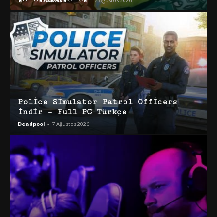
★·.·´¯`·.·★𝑷𝒂𝒍𝒆𝒓𝒎𝒐★·.·´¯`·.·★
-
7 Ağustos 2026
Police Simulator Patrol Officers
İndir – Full PC Türkçe
Deadpool
-
7 Ağustos 2026