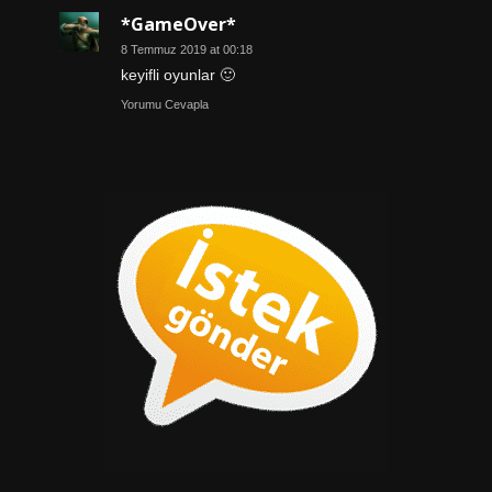
*GameOver*
8 Temmuz 2019 at 00:18
keyifli oyunlar 🙂
Yorumu Cevapla