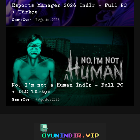
Esports Manager 2026 İndir – Full PC
+ Türkçe
GameOver
-
7 Ağustos 2026
No, I’m not a Human İndir – Full PC
+ DLC Türkçe
GameOver
-
7 Ağustos 2026