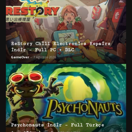
ReStory Chill Electronics Repairs
İndir – Full PC + DLC
GameOver
-
7 Ağustos 2026
Psychonauts İndir – Full Türkçe