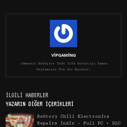
VİPGAMİNG
(Amansız Rakipler Taht İçin Savaştığı Zaman
Değişmeyen Tek Şey Kaostur)
İLGILI HABERLER
YAZARIN DIĞER İÇERIKLERI
ReStory Chill Electronics
Repairs İndir – Full PC + DLC