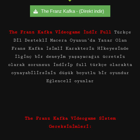
The Franz Kafka - (Direkt indir)
The Franz Kafka Videogame İndir Full
Türkçe
Dil Destekli Macera Oyunun’da Yazar Olan
Frans Kafka İsimli Karakterin Hikeyesinde
ilginç bir deneyim yaşayacağız ücretsiz
olarak sorunsuz indirip full türkçe olarakta
oynayabilirsiniz düşük boyutlu bir oyundur
Eğlenceli oyunlar
The Franz Kafka Videogame Sistem
Gereksinimleri: