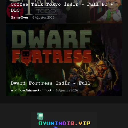
Coffee Talk Tokyo İndir – Full PC +
DLC
GameOver
-
6 Ağustos 2026
Dwarf Fortress İndir – Full
★·.·´¯`·.·★𝑷𝒂𝒍𝒆𝒓𝒎𝒐★·.·´¯`·.·★
-
6 Ağustos 2026