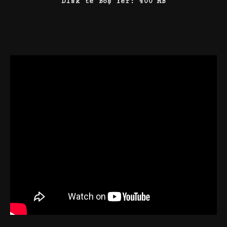
Disk’te Boş Yer: 400 MB