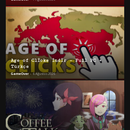
Age of Clicks İndir – Full PC +
Türkçe
GameOver
-
6 Ağustos 2026