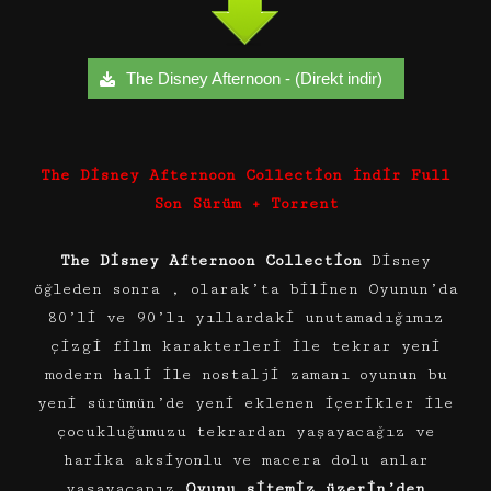
The Disney Afternoon - (Direkt indir)
The Disney Afternoon Collection İndir Full
Son Sürüm + Torrent
The Disney Afternoon Collection
Disney
öğleden sonra , olarak’ta bilinen Oyunun’da
80’li ve 90’lı yıllardaki unutamadığımız
çizgi film karakterleri ile tekrar yeni
modern hali ile nostalji zamanı oyunun bu
yeni sürümün’de yeni eklenen içerikler ile
çocukluğumuzu tekrardan yaşayacağız ve
harika aksiyonlu ve macera dolu anlar
yaşayacapız
Oyunu sitemiz üzerin’den