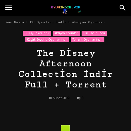
Ana Sayfa
PC Oyunları İndir
Aksiyon Oyunları
PC Oyunları İndir
Aksiyon Oyunları
Full Oyun İndir
Küçük Boyutlu Oyunlar İndir
Torrent Oyunlar indir
The Disney
Afternoon
Collection İndir
Full + Torrent
10 Şubat 2019
0