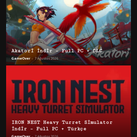
Akatori İndir – Full PC + DLC
GameOver
-
7 Ağustos 2026
IRON NEST Heavy Turret Simulator
İndir – Full PC + Türkçe
GameOver
-
7 Ağustos 2026