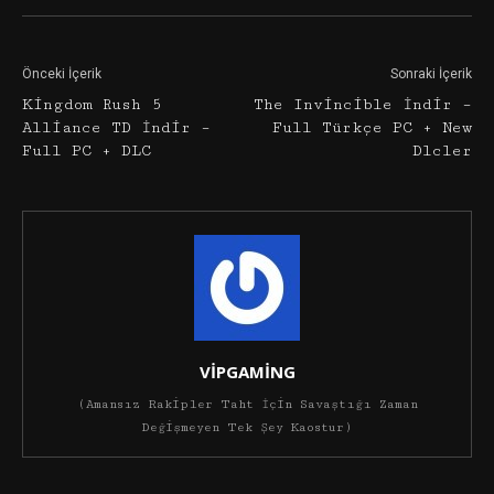
Önceki İçerik
Sonraki İçerik
Kingdom Rush 5
The Invincible İndir –
Alliance TD İndir –
Full Türkçe PC + New
Full PC + DLC
Dlcler
VİPGAMİNG
(Amansız Rakipler Taht İçin Savaştığı Zaman
Değişmeyen Tek Şey Kaostur)