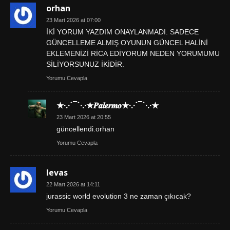
orhan
23 Mart 2026 at 07:00
İKİ YORUM YAZDIM ONAYLANMADI. SADECE
GÜNCELLEME ALMIŞ OYUNUN GÜNCEL HALİNİ
EKLEMENİZİ RİCA EDİYORUM NEDEN YORUMUMU
SİLİYORSUNUZ İKİDİR.
Yorumu Cevapla
★·.·´¯`·.·★𝑷𝒂𝒍𝒆𝒓𝒎𝒐★·.·´¯`·.·★
23 Mart 2026 at 20:55
güncellendi.orhan
Yorumu Cevapla
levas
22 Mart 2026 at 14:11
jurassic world evolution 3 ne zaman çıkıcak?
Yorumu Cevapla