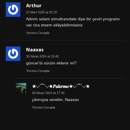
Arthur
22 Mart 2026 at 02:29
Admin selam simultranslate diye bir çeviri programı
var rica etsem ekliyebilirmisiniz
Yorumu Cevapla
Naaxas
30 Nisan 2024 at 15:48
güncel bi sürüm eklenir mi?
Yorumu Cevapla
★·.·´¯`·.·★𝑷𝒂𝒍𝒆𝒓𝒎𝒐★·.·´¯`·.·★
30 Nisan 2024 at 17:30
çıkmışsa verelim..Naaxas
Yorumu Cevapla