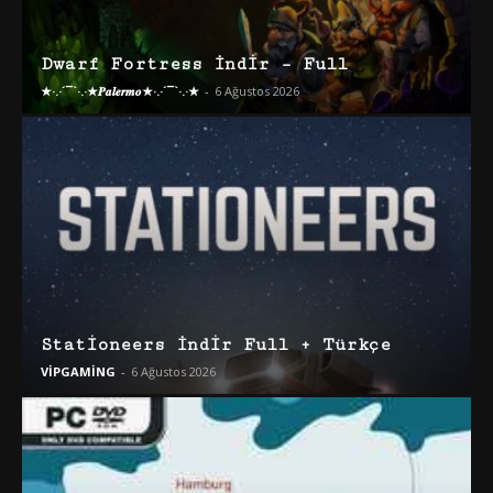
Dwarf Fortress İndir – Full
★·.·´¯`·.·★𝑷𝒂𝒍𝒆𝒓𝒎𝒐★·.·´¯`·.·★
-
6 Ağustos 2026
Stationeers İndir Full + Türkçe
VİPGAMİNG
-
6 Ağustos 2026