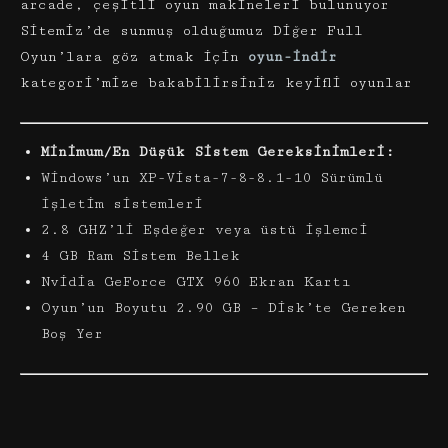
arcade, çeşitli oyun makineleri bulunuyor
Sitemiz’de sunmuş olduğumuz Diğer Full
Oyun’lara göz atmak için
oyun-indir
kategori’mize bakabilirsiniz keyifli oyunlar
Minimum/En Düşük Sistem Gereksinimleri:
Windows’un XP-Vista-7-8-8.1-10 Sürümlü
işletim sistemleri
2.8 GHZ’li Eşdeğer veya üstü işlemci
4 GB Ram Sistem Bellek
Nvidia GeForce GTX 960 Ekran Kartı
Oyun’un Boyutu 2.90 GB – Disk’te Gereken
Boş Yer