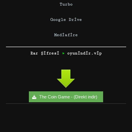
Turbo
Google Drive
Mediafire
Rar Şifresi
»
oyunindir.vip
The Coin Game - (Direkt indir)
Facebook
Twitter
Google+