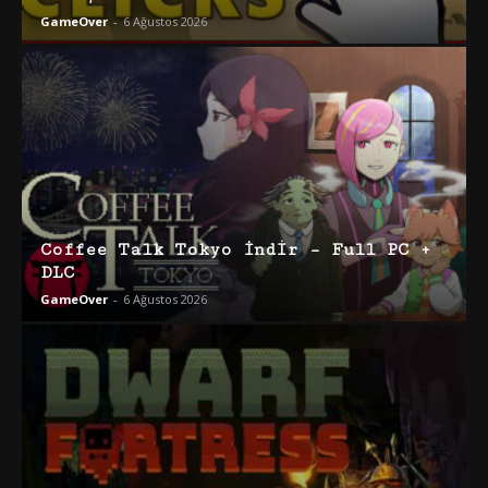
GameOver
-
6 Ağustos 2026
Coffee Talk Tokyo İndir – Full PC +
DLC
GameOver
-
6 Ağustos 2026