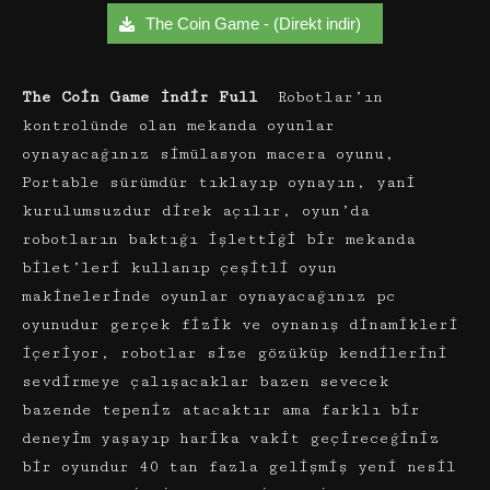
The Coin Game - (Direkt indir)
The Coin Game İndir Full
Robotlar’ın
kontrolünde olan mekanda oyunlar
oynayacağınız simülasyon macera oyunu,
Portable sürümdür tıklayıp oynayın, yani
kurulumsuzdur direk açılır, oyun’da
robotların baktığı işlettiği bir mekanda
bilet’leri kullanıp çeşitli oyun
makinelerinde oyunlar oynayacağınız pc
oyunudur gerçek fizik ve oynanış dinamikleri
içeriyor, robotlar size gözüküp kendilerini
sevdirmeye çalışacaklar bazen sevecek
bazende tepeniz atacaktır ama farklı bir
deneyim yaşayıp harika vakit geçireceğiniz
bir oyundur 40 tan fazla gelişmiş yeni nesil