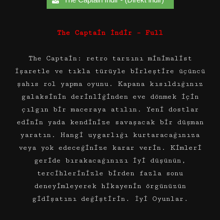
The Captain İndir – Full
The Captain: retro tarzını minimalist
işaretle ve tıkla türüyle birleştire üçüncü
şahıs rol yapma oyunu. Kapana kısıldığınız
galaksinin derinliğinden eve dönmek için
çılgın bir maceraya atılın. Yeni dostlar
edinin yada kendinize savaşacak bir düşman
yaratın. Hangi uygarlığı kurtaracağınıza
veya yok edeceğinize karar verin. Kimleri
geride bırakacağınızı iyi düşünün,
tercihlerinizle birden fazla sonu
deneyimleyerek hikayenin örgünüzün
gidişatını değiştirin. İyi Oyunlar.