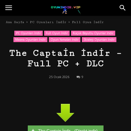
Ana Sayfa
PC Oyunları İndir
Full Oyun İndir
PC Oyunları İndir
Full Oyun İndir
Küçük Boyutlu Oyunlar İndir
Macera Oyunları İndir
Oyun Yamaları İndir
Strateji Oyunları İndir
The Captain İndir –
Full PC + DLC
25 Ocak 2026
9
The Captain İndir - (Direkt indir)