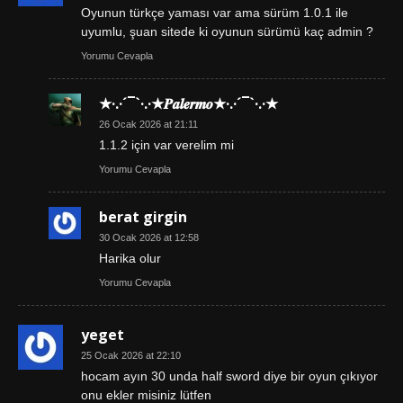
Oyunun türkçe yaması var ama sürüm 1.0.1 ile
uyumlu, şuan sitede ki oyunun sürümü kaç admin ?
Yorumu Cevapla
★·.·´¯`·.·★𝑷𝒂𝒍𝒆𝒓𝒎𝒐★·.·´¯`·.·★
26 Ocak 2026 at 21:11
1.1.2 için var verelim mi
Yorumu Cevapla
berat girgin
30 Ocak 2026 at 12:58
Harika olur
Yorumu Cevapla
yeget
25 Ocak 2026 at 22:10
hocam ayın 30 unda half sword diye bir oyun çıkıyor
onu ekler misiniz lütfen