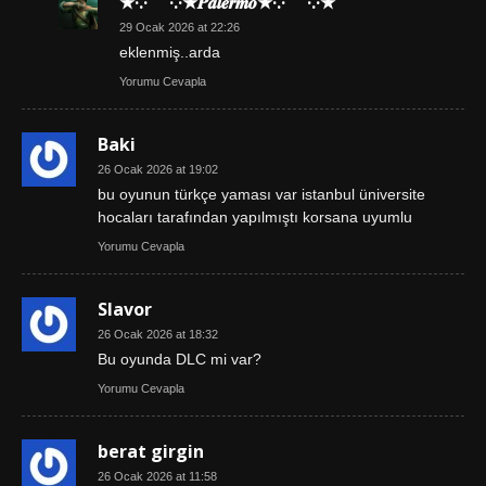
★·.·´¯`·.·★𝑷𝒂𝒍𝒆𝒓𝒎𝒐★·.·´¯`·.·★
29 Ocak 2026 at 22:26
eklenmiş..arda
Yorumu Cevapla
Baki
26 Ocak 2026 at 19:02
bu oyunun türkçe yaması var istanbul üniversite
hocaları tarafından yapılmıştı korsana uyumlu
Yorumu Cevapla
Slavor
26 Ocak 2026 at 18:32
Bu oyunda DLC mi var?
Yorumu Cevapla
berat girgin
26 Ocak 2026 at 11:58