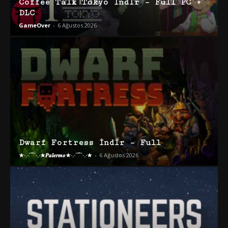
Coffee Talk Tokyo İndir – Full PC +
DLC
GameOver
-
6 Ağustos 2026
Dwarf Fortress İndir – Full
★·.·´¯`·.·★𝑷𝒂𝒍𝒆𝒓𝒎𝒐★·.·´¯`·.·★
-
6 Ağustos 2026