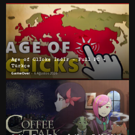
Age of Clicks İndir – Full PC +
Türkçe
GameOver
-
6 Ağustos 2026