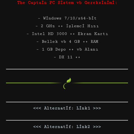
The Captain PC Sistem vb Gereksinimi:
– Windows 7/10/x64-bit
– 2 GHz ++ İşlemci Hızı
– Intel HD 3000 ++ Ekran Kartı
– Bellek vb 4 GB ++ RAM
– 1 GB Depo ++ vb Alanı
– DX 11 ++
<<< Alternatif: Link1 >>>
<<< Alternatif: Link2 >>>