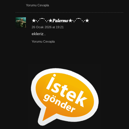
Yorumu Cevapla
★·.·´¯`·.·★𝑷𝒂𝒍𝒆𝒓𝒎𝒐★·.·´¯`·.·★
26 Ocak 2026 at 19:21
ekleriz..
Yorumu Cevapla