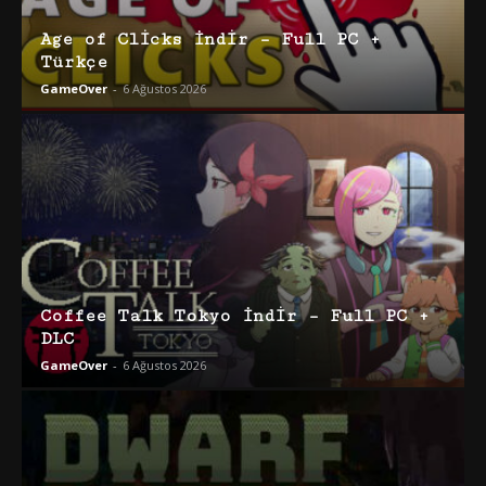
Age of Clicks İndir – Full PC +
Türkçe
GameOver
-
6 Ağustos 2026
Coffee Talk Tokyo İndir – Full PC +
DLC
GameOver
-
6 Ağustos 2026