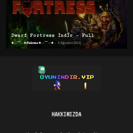
Dwarf Fortress İndir – Full
★·.·´¯`·.·★𝑷𝒂𝒍𝒆𝒓𝒎𝒐★·.·´¯`·.·★
-
6 Ağustos 2026
HAKKIMIZDA