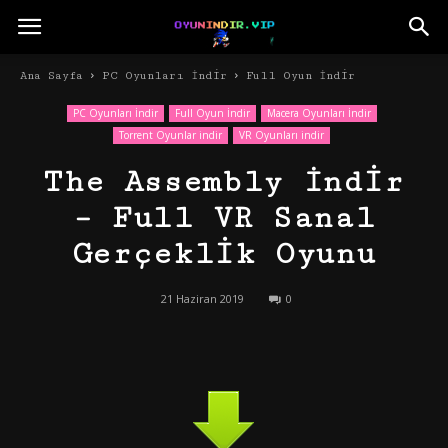
Ana Sayfa
PC Oyunları İndir
Full Oyun İndir
PC Oyunları İndir
Full Oyun İndir
Macera Oyunları İndir
Torrent Oyunlar indir
VR Oyunları indir
The Assembly İndir
– Full VR Sanal
Gerçeklik Oyunu
21 Haziran 2019
0