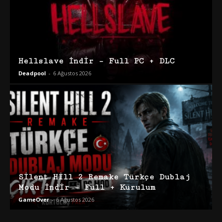
Hellslave İndir – Full PC + DLC
Deadpool
-
6 Ağustos 2026
Silent Hill 2 Remake Türkçe Dublaj
Modu İndir – Full + Kurulum
GameOver
-
6 Ağustos 2026