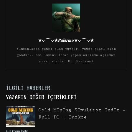
★·.·´¯`·.·★𝑷𝒂𝒍𝒆𝒓𝒎𝒐★·.·´¯`·.·★
(İnsanlarda güzel olan yüzdür, yüzde güzel olan
gözdür.. Ama insanı insan yapan aslında ağızdan
çıkan sözdür! Hz. Mevlana)
İLGILI HABERLER
YAZARIN DIĞER İÇERIKLERI
Gold Mining Simulator İndir –
Full PC + Türkçe
Full Oyun İndir