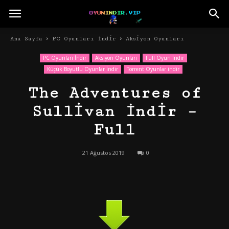
Ana Sayfa
PC Oyunları İndir
Aksiyon Oyunları
PC Oyunları İndir
Aksiyon Oyunları
Full Oyun İndir
Küçük Boyutlu Oyunlar İndir
Torrent Oyunlar indir
The Adventures of
Sullivan İndir –
Full
21 Ağustos 2019
0