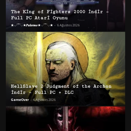
The King of Fighters 2000 İndir –
Full PC Atari Oyunu
★·.·´¯`·.·★𝑷𝒂𝒍𝒆𝒓𝒎𝒐★·.·´¯`·.·★
-
6 Ağustos 2026
HellSlave 2 Judgment of the Archon
İndir – Full PC + DLC
GameOver
-
6 Ağustos 2026