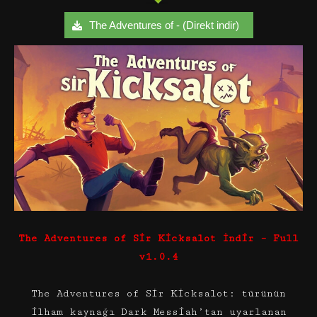
The Adventures of - (Direkt indir)
The Adventures of Sir Kicksalot İndir – Full
v1.0.4
The Adventures of Sir Kicksalot: türünün
ilham kaynağı Dark Messiah’tan uyarlanan