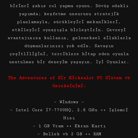
birinci şahıs rol yapma oyunu. Dövüş odaklı
yapımda; keşfetme unsurunu stratejik
planlamayla, sürükleyici mekanikleri,
etkileyici oynayışla birleştirin. Çevreyi
avantajınıza kullanın, geleneksel silahlarla
düşmanlarınızı yok edin. Savaşın
çeşitliliğini, tercihlere hitap eden oyunla
unutulmaz bir deneyim yaşayın. İyi Oyunlar.
The Adventures of Sir Kicksalot PC Sistem vb
Gereksinimi:
– Windows –
– Intel Core i7-7700HQ, 2.8 GHz ++ İşlemci
Hızı
– 1 GB Vram ++ Ekran Kartı
– Bellek vb 2 GB ++ RAM