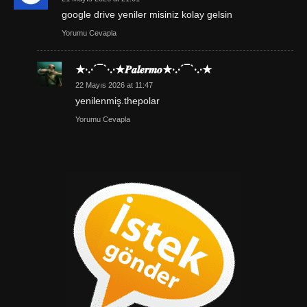
google drive yeniler misiniz kolay gelsin
Yorumu Cevapla
★·.·´¯`·.·★𝑷𝒂𝒍𝒆𝒓𝒎𝒐★·.·´¯`·.·★
22 Mayıs 2026 at 11:47
yenilenmiş.thepolar
Yorumu Cevapla