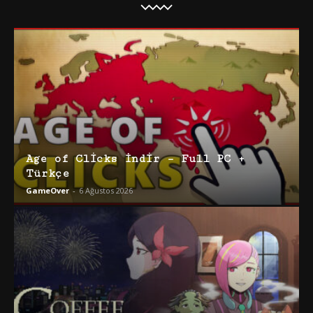
Age of Clicks İndir – Full PC +
Türkçe
GameOver
-
6 Ağustos 2026