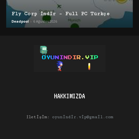
Fly Corp İndir – Full PC Türkçe
Deadpool
-
6 Ağustos 2026
HAKKIMIZDA
İletişim:
oyunindir.vip@gmail.com