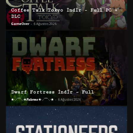
Coffee Talk Tokyo İndir – Full PC +
DLC
GameOver
-
6 Ağustos 2026
Dwarf Fortress İndir – Full
★·.·´¯`·.·★𝑷𝒂𝒍𝒆𝒓𝒎𝒐★·.·´¯`·.·★
-
6 Ağustos 2026