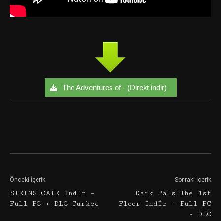
The Adventures of - (Direkt indir)
Facebook
Twitter
Google+
Önceki İçerik
Sonraki İçerik
STEINS GATE İndir –
Dark Pals The 1st
Full PC + DLC Türkçe
Floor İndir – Full PC
+ DLC