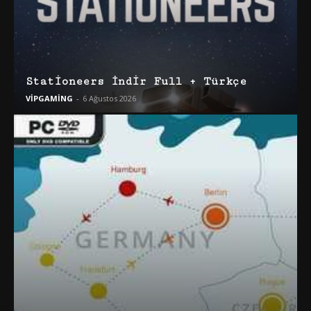
Stationeers İndir Full + Türkçe
VİPGAMİNG
-
6 Ağustos 2026