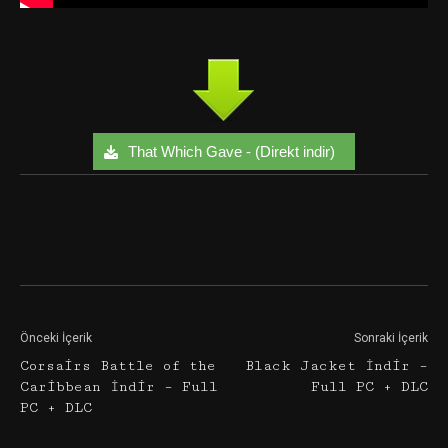
That Which Gave - (Direkt indir)
Facebook
Twitter
Google+
Önceki İçerik
Sonraki İçerik
Corsairs Battle of the
Black Jacket İndir –
Caribbean İndir – Full
Full PC + DLC
PC + DLC