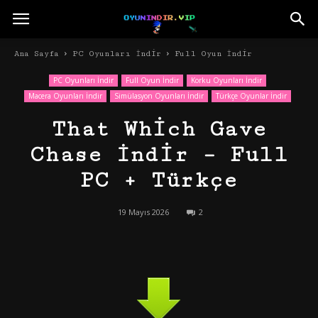
Ana Sayfa
PC Oyunları İndir
Full Oyun İndir
PC Oyunları İndir
Full Oyun İndir
Korku Oyunları İndir
Macera Oyunları İndir
Simülasyon Oyunları İndir
Türkçe Oyunlar İndir
That Which Gave
Chase İndir – Full
PC + Türkçe
19 Mayıs 2026
2