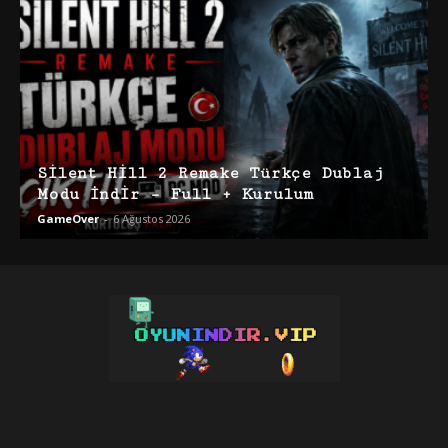
Silent Hill 2 Remake Türkçe Dublaj
Modu İndir – Full + Kurulum
GameOver
-
6 Ağustos 2026