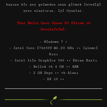
başına bir şey gelmeden onun gitmek istediği
yere ulaştırın. İyi Oyunlar.
That Which Gave Chase PC Sistem vb
Gereksinimi:
– Windows 7 +
– Intel Core i76650U @2.2O GHz ++ İşlemci
Hızı
– Intel Iris Graphics 540 ++ Ekran Kartı
– Bellek vb 4 GB ++ RAM
– 2 GB Depo ++ vb Alanı
– DX 10 ++