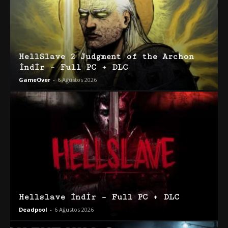
HellSlave 2 Judgment of the Archon
İndir – Full PC + DLC
GameOver
-
6 Ağustos 2026
Hellslave İndir – Full PC + DLC
Deadpool
-
6 Ağustos 2026