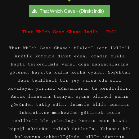
That Which Gave - (Direkt indir)
That Which Gave Chase İndir – Full
That Which Gave Chase: bizleri sert iklimli
Arktik kutbuna davet eden, oradan buzla
kaplı terkedilmiş vahşi doğa manzaralarına
götüren hayatta kalma korku oyunu. Soğuktan
daha tehlikeli bir şey varsa oda sizi
kovalayan yırtıcı düşmanların ta kendisidir.
Aslak imzasını taşıyan oyunu birinci şahıs
gözünden takip edin. İsimsiz bilim adamını
laboratuvar merkezine götürmek üzere
tehlikeli bir yolculuğa komuta eden kızak
köpeği sürücüsü rolünü üstlenin. Yabancı bir
kılavuzun rehberliğinde, bilim adamının