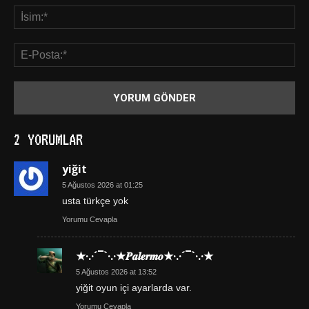
2 YORUMLAR
yiğit
5 Ağustos 2026 at 01:25
usta türkçe yok
Yorumu Cevapla
★·.·´¯`·.·★𝑷𝒂𝒍𝒆𝒓𝒎𝒐★·.·´¯`·.·★
5 Ağustos 2026 at 13:52
yiğit oyun içi ayarlarda var.
Yorumu Cevapla