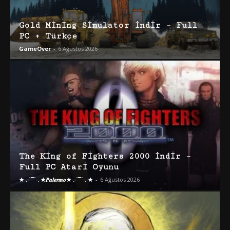
Gold Mining Simulator İndir – Full
PC + Türkçe
GameOver
-
6 Ağustos 2026
The King of Fighters 2000 İndir –
Full PC Atari Oyunu
★·.·´¯`·.·★𝑷𝒂𝒍𝒆𝒓𝒎𝒐★·.·´¯`·.·★
-
6 Ağustos 2026