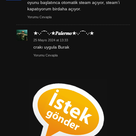
oyunu başlatınca otomatik steam açıyor, steam’i
kapatıyorum birdaha açıyor.
Yorumu Cevapla
★·.·´¯`·.·★𝑷𝒂𝒍𝒆𝒓𝒎𝒐★·.·´¯`·.·★
25 Mayıs 2024 at 13:33
crakı uygula Burak
Yorumu Cevapla