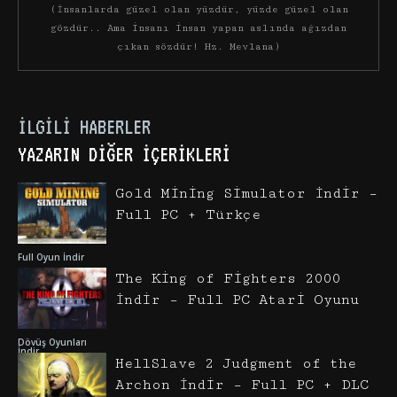
(İnsanlarda güzel olan yüzdür, yüzde güzel olan
gözdür.. Ama insanı insan yapan aslında ağızdan
çıkan sözdür! Hz. Mevlana)
İLGILI HABERLER
YAZARIN DIĞER İÇERIKLERI
Gold Mining Simulator İndir –
Full PC + Türkçe
Full Oyun İndir
The King of Fighters 2000
İndir – Full PC Atari Oyunu
Dövüş Oyunları
İndir
HellSlave 2 Judgment of the
Archon İndir – Full PC + DLC