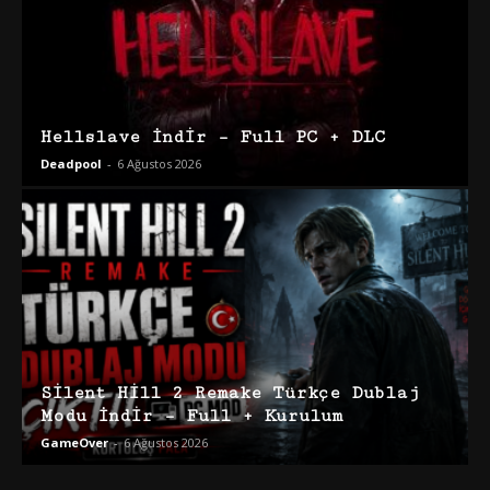
Hellslave İndir – Full PC + DLC
Deadpool
-
6 Ağustos 2026
Silent Hill 2 Remake Türkçe Dublaj
Modu İndir – Full + Kurulum
GameOver
-
6 Ağustos 2026