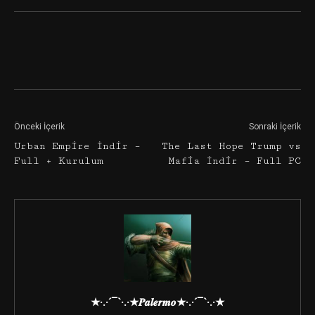
Facebook
Twitter
Google+
Önceki İçerik
Sonraki İçerik
Urban Empire İndir –
The Last Hope Trump vs
Full + Kurulum
Mafia İndir – Full PC
★·.·´¯`·.·★𝑷𝒂𝒍𝒆𝒓𝒎𝒐★·.·´¯`·.·★