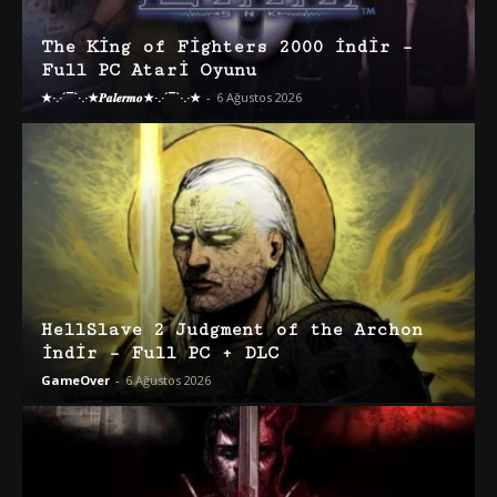
The King of Fighters 2000 İndir –
Full PC Atari Oyunu
★·.·´¯`·.·★𝑷𝒂𝒍𝒆𝒓𝒎𝒐★·.·´¯`·.·★
-
6 Ağustos 2026
HellSlave 2 Judgment of the Archon
İndir – Full PC + DLC
GameOver
-
6 Ağustos 2026