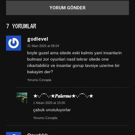
7 YORUMLAR
godlevel
31 Mart 2025 at 08:04
boyle guzel ama sitede eski kalmis yani insanlarin
bulmasi zor oyunlari nasil tekrar sitede one
cikartabiliriz ve insanlar gorup tavsiye uzerine bir
bakayim der?
Yorumu Cevapla
★·.·´¯`·.·★𝑷𝒂𝒍𝒆𝒓𝒎𝒐★·.·´¯`·.·★
1 Nisan 2025 at 15:05
çabuk unutuluyorlar
Yorumu Cevapla