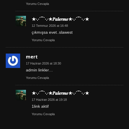
Yorumu Cevapla
★·.·´¯`·.·★𝑷𝒂𝒍𝒆𝒓𝒎𝒐★·.·´¯`·.·★
12 Temmuz 2026 at 16:48
çıkmışsa evet..slawest
Yorumu Cevapla
mert
17 Haziran 2026 at 18:30
admin linkler…
Yorumu Cevapla
★·.·´¯`·.·★𝑷𝒂𝒍𝒆𝒓𝒎𝒐★·.·´¯`·.·★
17 Haziran 2026 at 19:18
1link aktif
Yorumu Cevapla