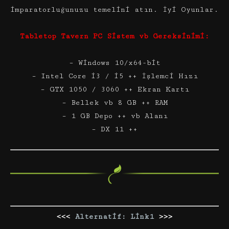
imparatorluğunuzu temelini atın. İyi Oyunlar.
Tabletop Tavern PC Sistem vb Gereksinimi:
– Windows 10/x64-bit
– Intel Core i3 / i5 ++ İşlemci Hızı
– GTX 1050 / 3060 ++ Ekran Kartı
– Bellek vb 8 GB ++ RAM
– 1 GB Depo ++ vb Alanı
– DX 11 ++
<<<
Alternatif: Link1
>>>