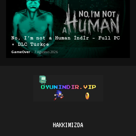
No, I’m not a Human İndir – Full PC
+ DLC Türkçe
GameOver
-
7 Ağustos 2026
HAKKIMIZDA