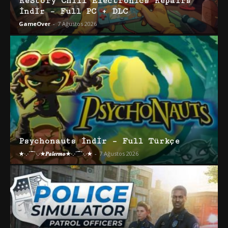
ReStory Chill Electronics Repairs
İndir – Full PC + DLC
GameOver
-
7 Ağustos 2026
Psychonauts İndir – Full Türkçe
★·.·´¯`·.·★𝑷𝒂𝒍𝒆𝒓𝒎𝒐★·.·´¯`·.·★
-
7 Ağustos 2026