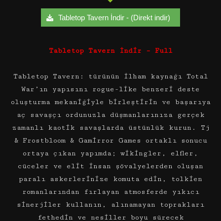
Tabletop Tavern İndir - (Direkt indir)
Tabletop Tavern İndir – Full
Tabletop Tavern: türünün ilham kaynağı Total
War’ın yapısını rogue-like benzeri deste
oluşturma mekaniğiyle birleştirin ve başarıya
aç savaşçı ordunuzla düşmanlarınıza gerçek
zamanlı kaotik savaşlarda üstünlük kurun. Tj
& Frostbloom & Gamirror Games ortaklı sonucu
ortaya çıkan yapımda; wikingler, elfler,
cüceler ve elit insan şövalyelerden oluşan
paralı askerlerinize komuta edin, tolkien
romanlarından fırlayan atmosferde yıkıcı
sinerjiler kullanın, alınamayan toprakları
fethedin ve nesiller boyu sürecek