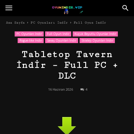
Ana Sayfa
PC Oyunları İndir
Full Oyun İndir
PC Oyunları İndir
Full Oyun İndir
Küçük Boyutlu Oyunlar İndir
Rogue-like İndir
Savaş Oyunları İndir
Strateji Oyunları İndir
Tabletop Tavern
İndir – Full PC +
DLC
16 Haziran 2026
4