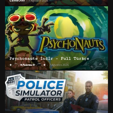
GameOver
-
7 Ağustos 2026
Psychonauts İndir – Full Türkçe
★·.·´¯`·.·★𝑷𝒂𝒍𝒆𝒓𝒎𝒐★·.·´¯`·.·★
-
7 Ağustos 2026