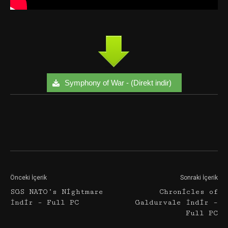
Symphony of War - (Direkt indir)
Facebook
Twitter
Google+
Önceki İçerik
Sonraki İçerik
SGS NATO’s Nightmare
Chronicles of
İndir – Full PC
Galdurvale İndir –
Full PC