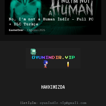
No, I’m not a Human İndir – Full PC
+ DLC Türkçe
GameOver
-
7 Ağustos 2026
HAKKIMIZDA
İletişim:
oyunindir.vip@gmail.com