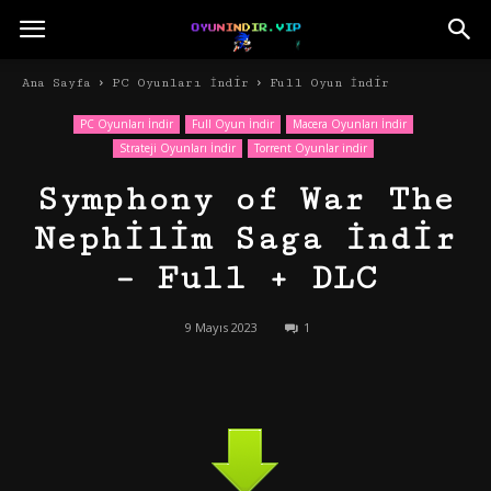
Ana Sayfa
PC Oyunları İndir
Full Oyun İndir
PC Oyunları İndir
Full Oyun İndir
Macera Oyunları İndir
Strateji Oyunları İndir
Torrent Oyunlar indir
Symphony of War The
Nephilim Saga İndir
– Full + DLC
9 Mayıs 2023
1