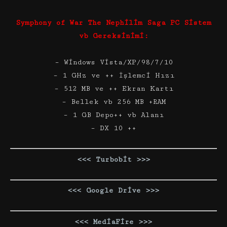
Symphony of War The Nephilim Saga PC Sistem
vb Gereksinimi:
– Windows Vista/XP/98/7/10
– 1 GHz ve ++ İşlemci Hızı
– 512 MB ve ++ Ekran Kartı
– Bellek vb 256 MB +RAM
– 1 GB Depo++ vb Alanı
– DX 10 ++
<<< Turbobit >>>
<<< Google Drive >>>
<<< MediaFire >>>