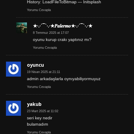
History: LoadFileToBitmap — Initsplash
Yorumu Cevapla
★·.·´¯`·.·★𝑷𝒂𝒍𝒆𝒓𝒎𝒐★·.·´¯`·.·★
8 Temmuz 2025 at 17:07
oyunu kurup crakı yaptınız mı?
Yorumu Cevapla
oyuncu
19 Nisan 2025 at 21:11
admin arkadaşlarla oynıyabiliyormuyuz
Yorumu Cevapla
yakub
23 Mart 2025 at 11:02
seri key nedir
bulamadım
Yorumu Cevapla