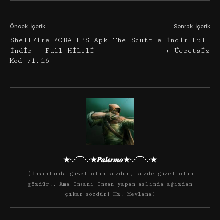
Önceki İçerik
Sonraki İçerik
ShellFire MOBA FPS Apk
The Scuttle İndir Full
İndir – Full Hileli
+ Ücretsiz
Mod v1.16
★·.·´¯`·.·★𝑷𝒂𝒍𝒆𝒓𝒎𝒐★·.·´¯`·.·★
(İnsanlarda güzel olan yüzdür, yüzde güzel olan
gözdür.. Ama insanı insan yapan aslında ağızdan
çıkan sözdür! Hz. Mevlana)