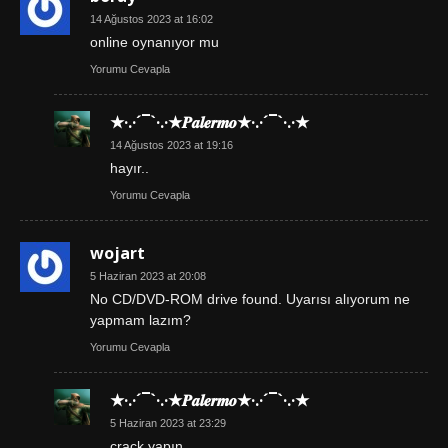
14 Ağustos 2023 at 16:02
online oynanıyor mu
Yorumu Cevapla
★·.·´¯`·.·★𝑷𝒂𝒍𝒆𝒓𝒎𝒐★·.·´¯`·.·★
14 Ağustos 2023 at 19:16
hayır..
Yorumu Cevapla
wojart
5 Haziran 2023 at 20:08
No CD/DVD-ROM drive found. Uyarısı alıyorum ne
yapmam lazım?
Yorumu Cevapla
★·.·´¯`·.·★𝑷𝒂𝒍𝒆𝒓𝒎𝒐★·.·´¯`·.·★
5 Haziran 2023 at 23:29
crack yapın..