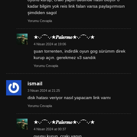
kadar bilgim yok reis link falan varsa paylaşırmısın
şimdiden sagol
Yorumu Cevapla
★·.·´¯`·.·★𝑷𝒂𝒍𝒆𝒓𝒎𝒐★·.·´¯`·.·★
4 Nisan 2024 at 19:06
şuan torrenten, indirdik oyun gog sürümm direk
kurup açın. gerekmez v3 sandık
Yorumu Cevapla
ismail
3 Nisan 2024 at 21:25
disk hatası veriyor nasıl yapacam link varnı
Yorumu Cevapla
★·.·´¯`·.·★𝑷𝒂𝒍𝒆𝒓𝒎𝒐★·.·´¯`·.·★
4 Nisan 2024 at 00:37
oyunu kurup, crakı yapın