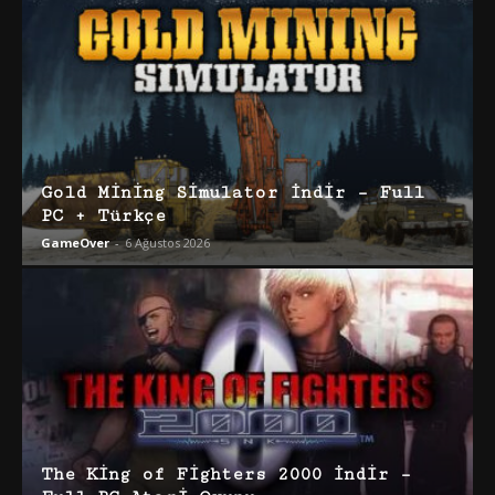
Gold Mining Simulator İndir – Full
PC + Türkçe
GameOver
-
6 Ağustos 2026
The King of Fighters 2000 İndir –