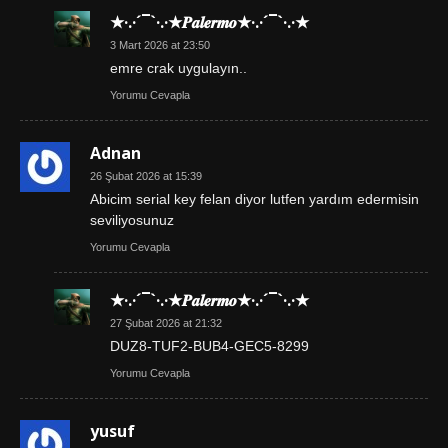
★·.·´¯`·.·★𝑷𝒂𝒍𝒆𝒓𝒎𝒐★·.·´¯`·.·★
3 Mart 2026 at 23:50
emre crak uygulayın..
Yorumu Cevapla
Adnan
26 Şubat 2026 at 15:39
Abicim serial key felan diyor lutfen yardım edermisin
seviliyosunuz
Yorumu Cevapla
★·.·´¯`·.·★𝑷𝒂𝒍𝒆𝒓𝒎𝒐★·.·´¯`·.·★
27 Şubat 2026 at 21:32
DUZ8-TUF2-BUB4-GEC5-8299
Yorumu Cevapla
yusuf