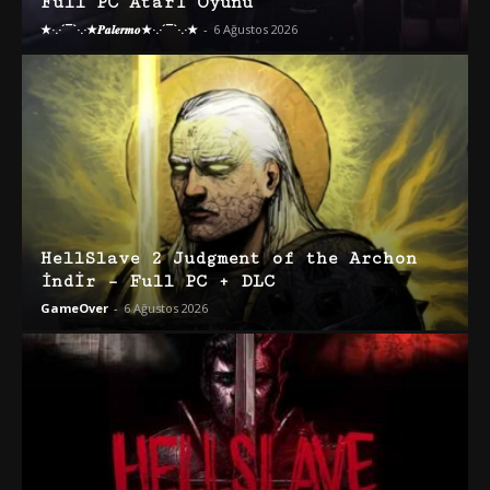
Full PC Atari Oyunu
★·.·´¯`·.·★𝑷𝒂𝒍𝒆𝒓𝒎𝒐★·.·´¯`·.·★
-
6 Ağustos 2026
HellSlave 2 Judgment of the Archon
İndir – Full PC + DLC
GameOver
-
6 Ağustos 2026