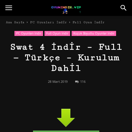
Ana Sayfa
PC Oyunları İndir
Full Oyun İndir
PC Oyunları İndir
Full Oyun İndir
Küçük Boyutlu Oyunlar İndir
Swat 4 İndir – Full
— Türkçe – Kurulum
Dahil
28 Mart 2019
116