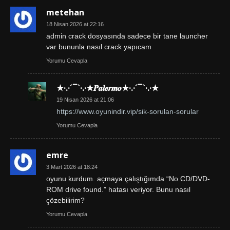
metehan
18 Nisan 2026 at 22:16
admin crack dosyasında sadece bir tane launcher
var bununla nasıl crack yapıcam
Yorumu Cevapla
★·.·´¯`·.·★𝑷𝒂𝒍𝒆𝒓𝒎𝒐★·.·´¯`·.·★
19 Nisan 2026 at 21:06
https://www.oyunindir.vip/sik-sorulan-sorular
Yorumu Cevapla
emre
3 Mart 2026 at 18:24
oyunu kurdum. açmaya çalıştığımda “No CD/DVD-
ROM drive found.” hatası veriyor. Bunu nasıl
çözebilirim?
Yorumu Cevapla