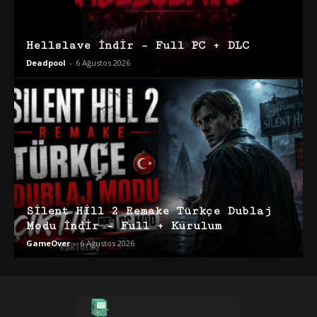
Hellslave İndir – Full PC + DLC
Deadpool
-
6 Ağustos 2026
Silent Hill 2 Remake Türkçe Dublaj
Modu İndir – Full + Kurulum
GameOver
-
6 Ağustos 2026