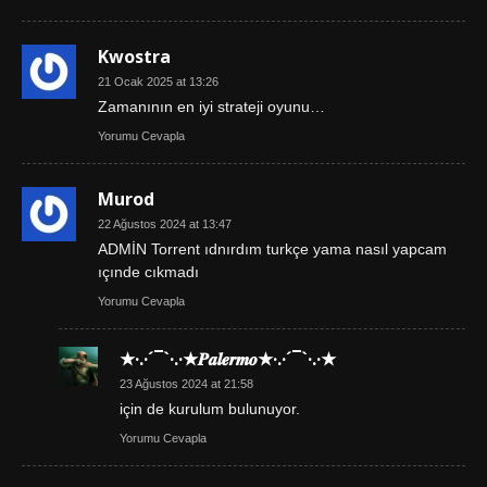
Kwostra
21 Ocak 2025 at 13:26
Zamanının en iyi strateji oyunu…
Yorumu Cevapla
Murod
22 Ağustos 2024 at 13:47
ADMİN Torrent ıdnırdım turkçe yama nasıl yapcam
ıçınde cıkmadı
Yorumu Cevapla
★·.·´¯`·.·★𝑷𝒂𝒍𝒆𝒓𝒎𝒐★·.·´¯`·.·★
23 Ağustos 2024 at 21:58
için de kurulum bulunuyor.
Yorumu Cevapla