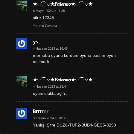
★·.·´¯`·.·★𝑷𝒂𝒍𝒆𝒓𝒎𝒐★·.·´¯`·.·★
8 Mayıs 2023 at 11:35
şifre 12345
Yorumu Cevapla
ys
4 Haziran 2023 at 16:48
merhaba oyunu kurdum oyuna bastım oyun
acılmadı
★·.·´¯`·.·★𝑷𝒂𝒍𝒆𝒓𝒎𝒐★·.·´¯`·.·★
4 Haziran 2023 at 23:44
uyumlulukta açın..
Brrrrrr
30 Nisan 2024 at 10:30
Yanlış. Şifre DUZ8-TUF2-BUB4-GEC5-8299