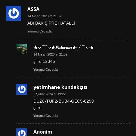
ASSA
14 Nisan 2023 at 21:37
ABİ BAK ŞİFRE HATALLI
Yorumu Cevapla
★·.·´¯`·.·★𝑷𝒂𝒍𝒆𝒓𝒎𝒐★·.·´¯`·.·★
14 Nisan 2023 at 21:59
şifre 12345
Yorumu Cevapla
yetimhane kundakçısı
3 Şubat 2024 at 19:22
DUZ8-TUF2-BUB4-GEC5-8299
şifre
Yorumu Cevapla
Anonim