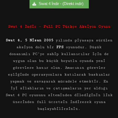
Swat 4 İndir - (Direkt indir)
Swat 4 İndir – Full PC Türkçe Aksiyon Oyunu
Swat 4, 5 Nisan 2005
yılında piyasaya sürülen
aksiyon dolu bir
FPS
oyunudur. Düşük
donanımlı PC’ye sahip kullanıcılar için de
uygun olan bu küçük boyutlu oyunda yeni
görevlere hazır olun. Amacınız görevler
eşliğinde operasyonlara katılarak baskınlar
yapmak ve savaşarak mücadele etmektir. En
iyi silahların ve çatışmaların yer aldığı
Swat 4 PC oyununu sitemizden dilediğiniz link
üzerinden full ücretsiz indirerek oyuna
başlayabilirsiniz.