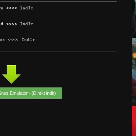
ve <<<<
İndir
ud <<<<
İndir
ex <<<< İndir
s Emulator - (Direkt indir)
Google+
Email