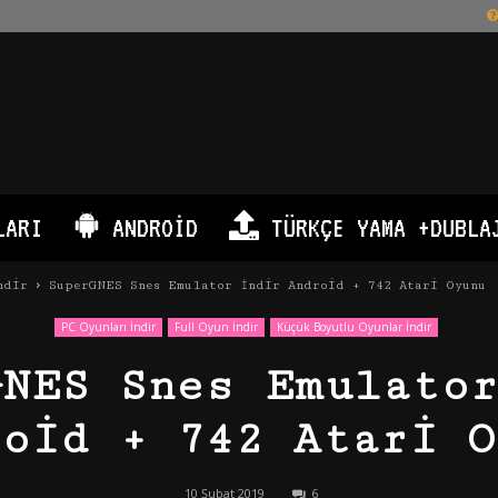
LARI
ANDROID
TÜRKÇE YAMA +DUBLA
ndir
SuperGNES Snes Emulator İndir Android + 742 Atari Oyunu
PC Oyunları İndir
Full Oyun İndir
Küçük Boyutlu Oyunlar İndir
GNES Snes Emulator
roid + 742 Atari O
10 Şubat 2019
6