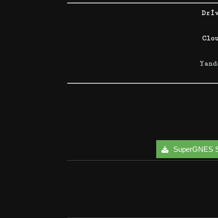
Dri
Clo
Yand
SuperGNES Sne
Facebook
Twitter