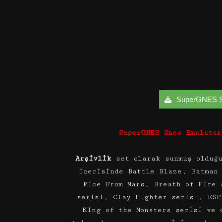
SuperGNES Sne
SuperGNES Snes Emulator
Arşivlik
set olarak sunmuş olduğ
içerisinde Battle Blaze, Batman
Mice From Mars, Breath of Fire 
serisi, Clay Fighter serisi, ESP
King of the Monsters serisi ve 