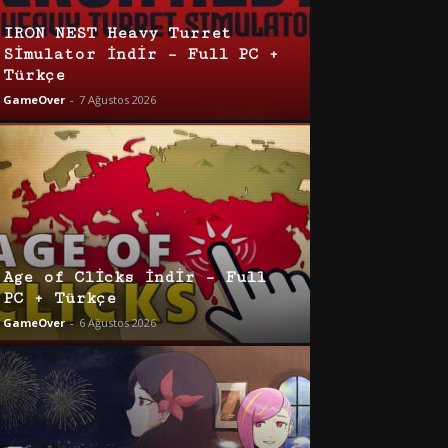
IRON NEST Heavy Turret
Simulator İndir – Full PC +
Türkçe
GameOver
-
7 Ağustos 2026
Age of Clicks İndir – Full
PC + Türkçe
GameOver
-
6 Ağustos 2026