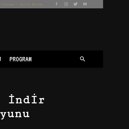
Yardım – İstek Bölümü
J
PROGRAM
 İndir
yunu