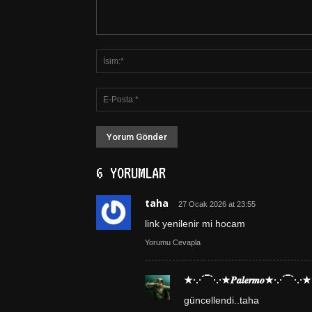
6 YORUMLAR
taha
27 Ocak 2026 at 23:55
link yenilenir mi hocam
Yorumu Cevapla
★·.·´¯`·.·★𝑷𝒂𝒍𝒆𝒓𝒎𝒐★·.·´¯`·.·★
güncellendi..taha