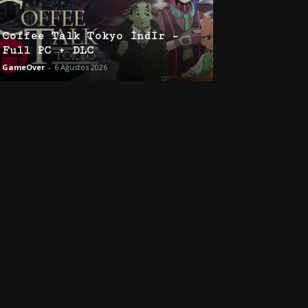
Coffee Talk Tokyo İndir –
Full PC + DLC
GameOver
-
6 Ağustos 2026