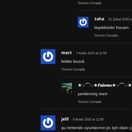
Yorumu Cevapla
taha
21 Şubat 2026 a
teşekkürler hocam
Yorumu Cevapla
mert
7 Aralık 2024 at 11:50
linkler bozuk
Yorumu Cevapla
★·.·´¯`·.·★𝑷𝒂𝒍𝒆𝒓𝒎𝒐★·.·´¯`·.·★
yenilenmiş.mert
Yorumu Cevapla
jelil
8 Aralık 2020 at 11:58
şu nintendo oyunlarının pc için olanı