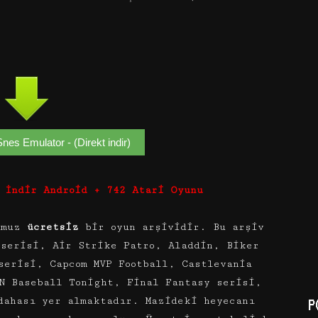
s Emulator - (Direkt indir)
 İndir Android + 742 Atari Oyunu
umuz
ücretsiz
bir oyun arşividir. Bu arşiv
 serisi, Air Strike Patro, Aladdin, Biker
serisi, Capcom MVP Football, Castlevania
N Baseball Tonight, Final Fantasy serisi,
dahası yer almaktadır. Mazideki heyecanı
P