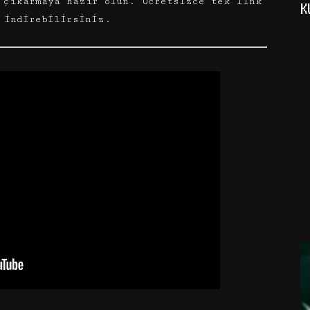
 çıkarmaya hazır olun. Ücretsizce tek link
K
 indirebilirsiniz.