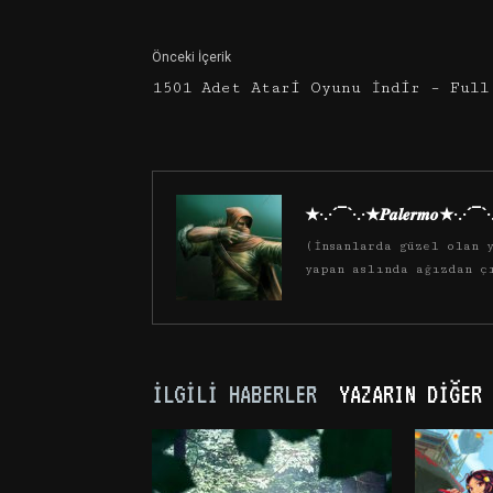
Önceki İçerik
1501 Adet Atari Oyunu İndir – Full
★·.·´¯`·.·★𝑷𝒂𝒍𝒆𝒓𝒎𝒐★·.·´¯`
(İnsanlarda güzel olan y
yapan aslında ağızdan ç
İLGILI HABERLER
YAZARIN DIĞER 