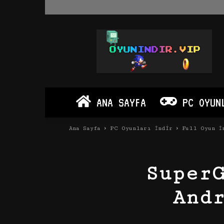
Oyun
İndir
Vip
–
Program
İndir
Full
ANA SAYFA
PC OYUN
PC
Ve
Android
Ana Sayfa
PC Oyunları İndir
Full Oyun İ
Apk
Super
And