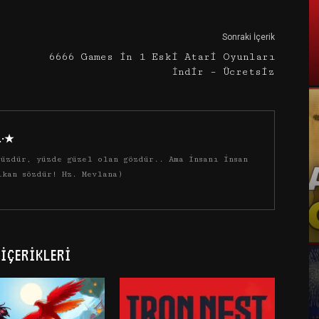
Sonraki İçerik
6666 Games in 1 Eski Atari Oyunları
İndir – Ücretsiz
·.·★
üzdür, yüzde güzel olan gözdür.. Ama insanı insan
ıkan sözdür! Hz. Mevlana)
İÇERIKLERI