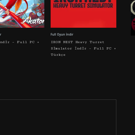
r
Full Oyun İndir
İndir – Full PC +
IRON NEST Heavy Turret
Simulator İndir – Full PC +
Türkçe