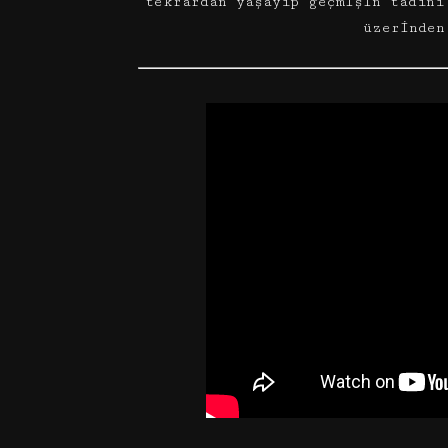
tekrardan yaşayıp geçmişin tadını
üzerinden