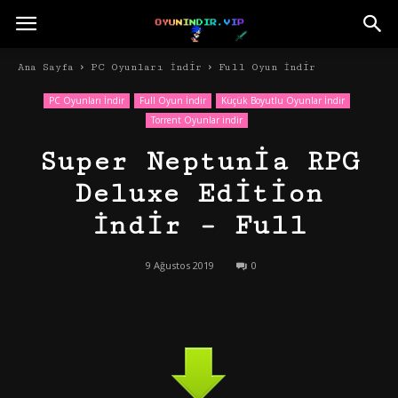
Ana Sayfa
PC Oyunları İndir
Full Oyun İndir
PC Oyunları İndir
Full Oyun İndir
Küçük Boyutlu Oyunlar İndir
Torrent Oyunlar indir
Super Neptunia RPG
Deluxe Edition
İndir – Full
9 Ağustos 2019
0