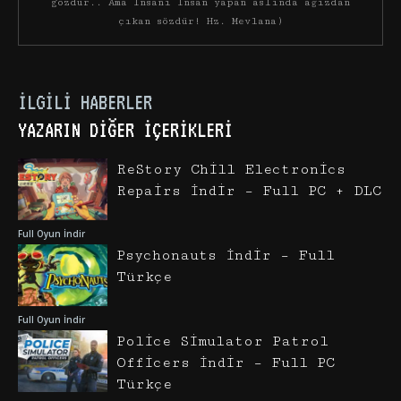
gözdür.. Ama insanı insan yapan aslında ağızdan
çıkan sözdür! Hz. Mevlana)
İLGILI HABERLER
YAZARIN DIĞER İÇERIKLERI
ReStory Chill Electronics
Repairs İndir – Full PC + DLC
Full Oyun İndir
Psychonauts İndir – Full
Türkçe
Full Oyun İndir
Police Simulator Patrol
Officers İndir – Full PC
Türkçe