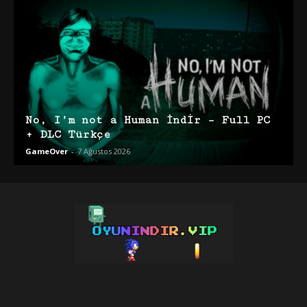
No, I’m not a Human İndir – Full PC
+ DLC Türkçe
GameOver
-
7 Ağustos 2026