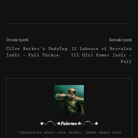
Facebook
Twitter
Google+
Önceki İçerik
Sonraki İçerik
Clive Barker’s Undying
12 Labours of Hercules
İndir – Full Türkçe
III Girl Power İndir –
Full
★·.·´¯`·.·★𝑷𝒂𝒍𝒆𝒓𝒎𝒐★·.·´¯`·.·★
(İnsanlarda güzel olan yüzdür, yüzde güzel olan