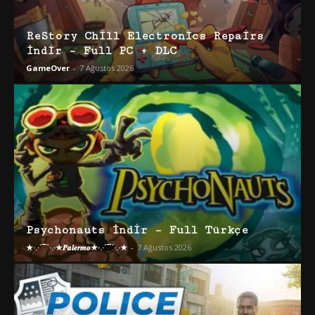
ReStory Chill Electronics Repairs
İndir – Full PC + DLC
GameOver
-
7 Ağustos 2026
Psychonauts İndir – Full Türkçe
★·.·´¯`·.·★𝑷𝒂𝒍𝒆𝒓𝒎𝒐★·.·´¯`·.·★
-
7 Ağustos 2026