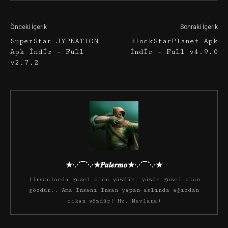
Önceki İçerik
Sonraki İçerik
SuperStar JYPNATION
BlockStarPlanet Apk
Apk İndir – Full
İndir – Full v4.9.0
v2.7.2
★·.·´¯`·.·★𝑷𝒂𝒍𝒆𝒓𝒎𝒐★·.·´¯`·.·★
(İnsanlarda güzel olan yüzdür, yüzde güzel olan
gözdür.. Ama insanı insan yapan aslında ağızdan
çıkan sözdür! Hz. Mevlana)