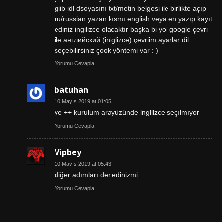
giib idl dsoyasını txt/metin belgesi ile birlikte açıp
ru/russian yazan kısmı english veya en yazıp kayıt
ediniz ingilizce olacaktır başka bi yol google çevri
ile английский (iniglizce) çevriim ayarlar dil
seçebilirsiniz çook yöntemi var : )
Yorumu Cevapla
batuhan
10 Mayıs 2019 at 01:05
ve ++ kurulum arayüzünde ingilizce seçılmıyor
Yorumu Cevapla
Vipbey
10 Mayıs 2019 at 05:43
diğer adımları denedinizmi
Yorumu Cevapla