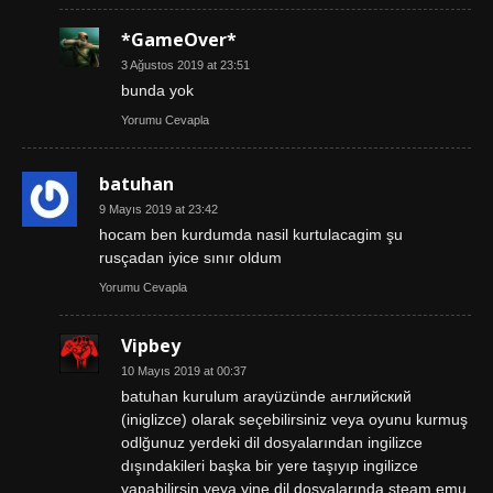
*GameOver*
3 Ağustos 2019 at 23:51
bunda yok
Yorumu Cevapla
batuhan
9 Mayıs 2019 at 23:42
hocam ben kurdumda nasil kurtulacagim şu
rusçadan iyice sınır oldum
Yorumu Cevapla
Vipbey
10 Mayıs 2019 at 00:37
batuhan kurulum arayüzünde английский
(iniglizce) olarak seçebilirsiniz veya oyunu kurmuş
odlğunuz yerdeki dil dosyalarından ingilizce
dışındakileri başka bir yere taşıyıp ingilizce
yapabilirsin veya yine dil dosyalarında steam.emu