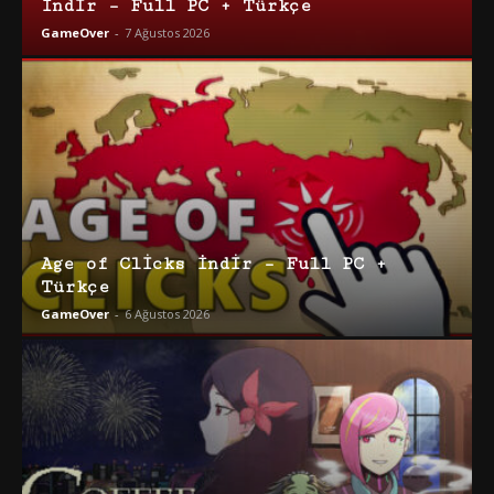
İndir – Full PC + Türkçe
GameOver
-
7 Ağustos 2026
Age of Clicks İndir – Full PC +
Türkçe
GameOver
-
6 Ağustos 2026