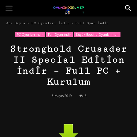
Ana Sayfa
PC Oyunları İndir
Full Oyun İndir
PC Oyunları İndir
Full Oyun İndir
Küçük Boyutlu Oyunlar İndir
Stronghold Crusader
II Special Edition
İndir – Full PC +
Kurulum
3 Mayıs 2019
8