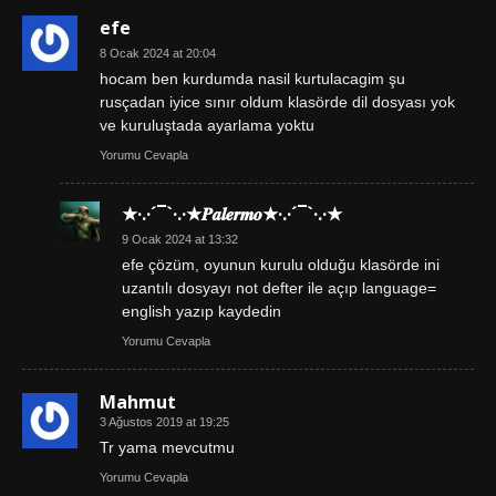
efe
8 Ocak 2024 at 20:04
hocam ben kurdumda nasil kurtulacagim şu
rusçadan iyice sınır oldum klasörde dil dosyası yok
ve kuruluştada ayarlama yoktu
Yorumu Cevapla
★·.·´¯`·.·★𝑷𝒂𝒍𝒆𝒓𝒎𝒐★·.·´¯`·.·★
9 Ocak 2024 at 13:32
efe çözüm, oyunun kurulu olduğu klasörde ini
uzantılı dosyayı not defter ile açıp language=
english yazıp kaydedin
Yorumu Cevapla
Mahmut
3 Ağustos 2019 at 19:25
Tr yama mevcutmu
Yorumu Cevapla