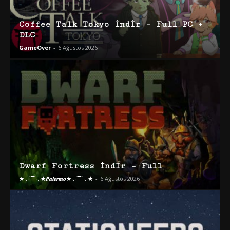
Coffee Talk Tokyo İndir – Full PC +
DLC
GameOver
-
6 Ağustos 2026
Dwarf Fortress İndir – Full
★·.·´¯`·.·★𝑷𝒂𝒍𝒆𝒓𝒎𝒐★·.·´¯`·.·★
-
6 Ağustos 2026