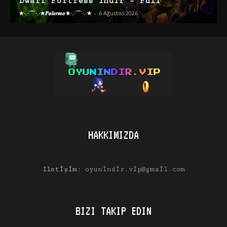
Dwarf Fortress İndir – Full
★·.·´¯`·.·★𝑷𝒂𝒍𝒆𝒓𝒎𝒐★·.·´¯`·.·★
-
6 Ağustos 2026
HAKKIMIZDA
İletişim:
oyunindir.vip@gmail.com
BIZI TAKIP EDIN