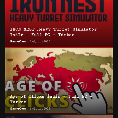
IRON NEST Heavy Turret Simulator
İndir – Full PC + Türkçe
GameOver
-
7 Ağustos 2026
Age of Clicks İndir – Full PC +
Türkçe
GameOver
-
6 Ağustos 2026