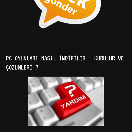
PC OYUNLARI NASIL İNDIRILIR – KURULUR VE
ÇÖZÜMLERI ?