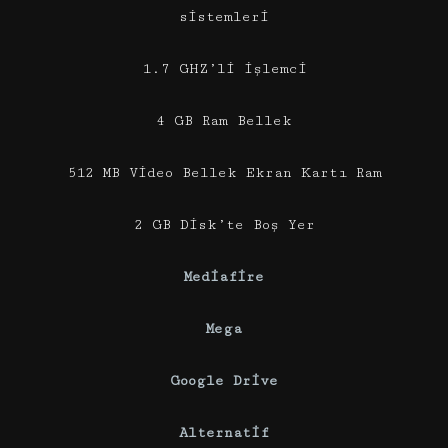
sistemleri
1.7 GHZ’li işlemci
4 GB Ram Bellek
512 MB Video Bellek Ekran Kartı Ram
2 GB Disk’te Boş Yer
Mediafire
Mega
Google Drive
Alternatif