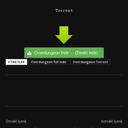
Torrent
Overdungeon İndir - - (Direkt indir)
ETIKETLER
Overdungeon full indir
Overdungeon Torrent
Facebook
Twitter
Google+
Önceki İçerik
Sonraki İçerik