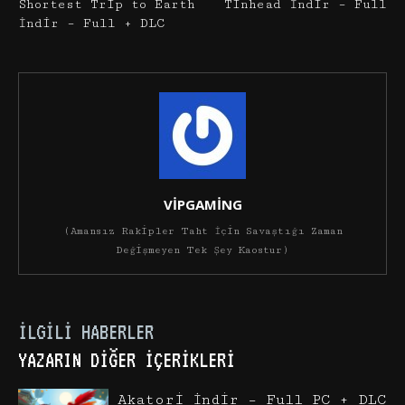
Shortest Trip to Earth
Tinhead İndir – Full
İndir – Full + DLC
VİPGAMİNG
(Amansız Rakipler Taht İçin Savaştığı Zaman
Değişmeyen Tek Şey Kaostur)
İLGILI HABERLER
YAZARIN DIĞER İÇERIKLERI
Akatori İndir – Full PC + DLC