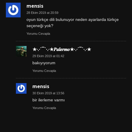
mensis
28 Ekim 2019 at 20:59
oyun türkçe dili bulunuyor neden ayarlarda türkçe
seçeneği yok?
Yorumu Cevapla
★·.·´¯`·.·★𝑷𝒂𝒍𝒆𝒓𝒎𝒐★·.·´¯`·.·★
29 Ekim 2019 at 01:42
bakıyıyorum
Yorumu Cevapla
mensis
30 Ekim 2019 at 13:56
bir ilerleme varmı
Yorumu Cevapla