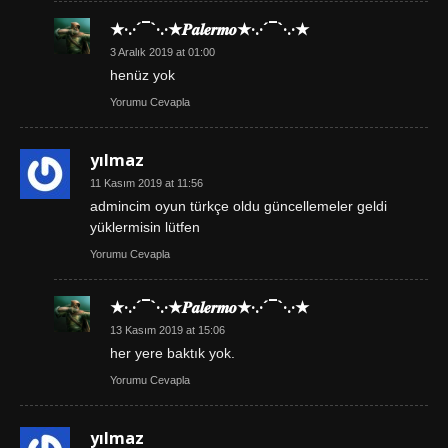
★·.·´¯`·.·★𝑷𝒂𝒍𝒆𝒓𝒎𝒐★·.·´¯`·.·★
3 Aralık 2019 at 01:00
henüz yok
Yorumu Cevapla
yılmaz
11 Kasım 2019 at 11:56
admincim oyun türkçe oldu güncellemeler geldi
yüklermisin lütfen
Yorumu Cevapla
★·.·´¯`·.·★𝑷𝒂𝒍𝒆𝒓𝒎𝒐★·.·´¯`·.·★
13 Kasım 2019 at 15:06
her yere baktık yok.
Yorumu Cevapla
yılmaz