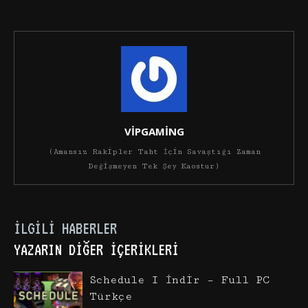
VİPGAMİNG
(Amansız Rakipler Taht İçin Savaştığı Zaman
Değişmeyen Tek Şey Kaostur)
İLGILI HABERLER
YAZARIN DIĞER İÇERIKLERI
Schedule I İndir – Full PC
Türkçe