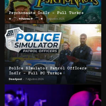
Psychonauts İndir – Full Türkçe
★·.·´¯`·.·★𝑷𝒂𝒍𝒆𝒓𝒎𝒐★·.·´¯`·.·★
-
7 Ağustos 2026
Police Simulator Patrol Officers
İndir – Full PC Türkçe
Deadpool
-
7 Ağustos 2026