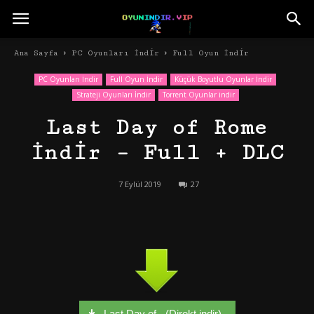
Ana Sayfa
PC Oyunları İndir
Full Oyun İndir
PC Oyunları İndir
Full Oyun İndir
Küçük Boyutlu Oyunlar İndir
Strateji Oyunları İndir
Torrent Oyunlar indir
Last Day of Rome
İndir – Full + DLC
7 Eylül 2019
27
Last Day of - (Direkt indir)