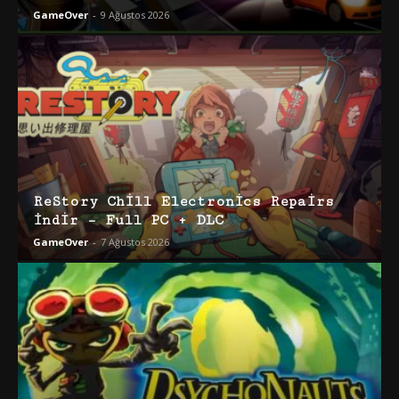
GameOver
-
9 Ağustos 2026
ReStory Chill Electronics Repairs
İndir – Full PC + DLC
GameOver
-
7 Ağustos 2026