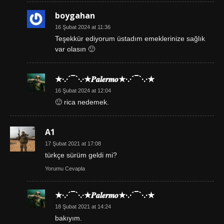
boygahan
16 Şubat 2024 at 11:36
Teşekkür ediyorum üstadım emeklerinize sağlık
var olasın 🙂
★·.·´¯`·.·★𝑷𝒂𝒍𝒆𝒓𝒎𝒐★·.·´¯`·.·★
16 Şubat 2024 at 12:04
🙂 rica nedemek.
A1
17 Şubat 2021 at 17:08
türkçe sürüm geldi mi?
Yorumu Cevapla
★·.·´¯`·.·★𝑷𝒂𝒍𝒆𝒓𝒎𝒐★·.·´¯`·.·★
18 Şubat 2021 at 14:24
bakıyım.