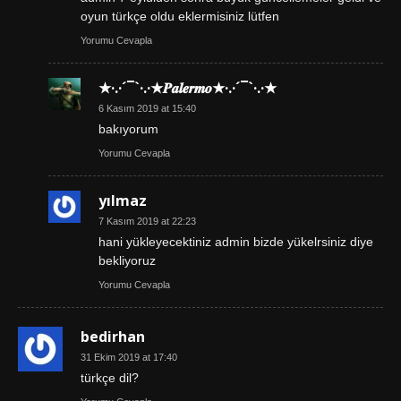
oyun türkçe oldu eklermisiniz lütfen
Yorumu Cevapla
★·.·´¯`·.·★𝑷𝒂𝒍𝒆𝒓𝒎𝒐★·.·´¯`·.·★
6 Kasım 2019 at 15:40
bakıyorum
Yorumu Cevapla
yılmaz
7 Kasım 2019 at 22:23
hani yükleyecektiniz admin bizde yükelrsiniz diye
bekliyoruz
Yorumu Cevapla
bedirhan
31 Ekim 2019 at 17:40
türkçe dil?