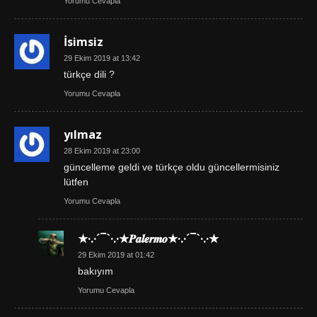
Yorumu Cevapla
İsimsiz
29 Ekim 2019 at 13:42
türkçe dili ?
Yorumu Cevapla
yılmaz
28 Ekim 2019 at 23:00
güncelleme geldi ve türkçe oldu güncellermisiniz
lütfen
Yorumu Cevapla
★·.·´¯`·.·★𝑷𝒂𝒍𝒆𝒓𝒎𝒐★·.·´¯`·.·★
29 Ekim 2019 at 01:42
bakıyım
Yorumu Cevapla