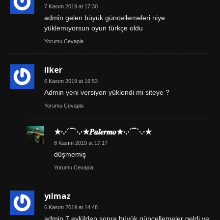
7 Kasım 2019 at 17:30
admin gelen büyük güncellemeleri niye
yüklemıyorsun oyun türkçe oldu
Yorumu Cevapla
ilker
6 Kasım 2019 at 16:53
Admin yeni versiyon yüklendi mi siteye ?
Yorumu Cevapla
★·.·´¯`·.·★𝑷𝒂𝒍𝒆𝒓𝒎𝒐★·.·´¯`·.·★
8 Kasım 2019 at 17:17
düşmemiş
Yorumu Cevapla
yılmaz
6 Kasım 2019 at 14:48
admin 7 eylülden sonra büyük güncellemeler geldi ve