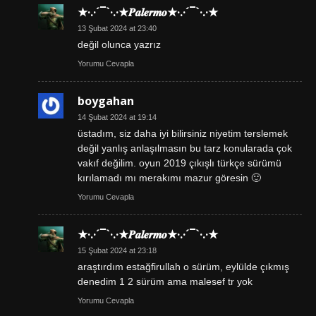
★·.·´¯`·.·★𝑷𝒂𝒍𝒆𝒓𝒎𝒐★·.·´¯`·.·★
13 Şubat 2024 at 23:40
değil olunca yazrız
Yorumu Cevapla
boygahan
14 Şubat 2024 at 19:14
üstadım, siz daha iyi bilirsiniz niyetim terslemek
değil yanlış anlaşılmasın bu tarz konularada çok
vakıf değilim. oyun 2019 çıkışlı türkçe sürümü
kırılamadı mı merakımı mazur göresin 🙂
Yorumu Cevapla
★·.·´¯`·.·★𝑷𝒂𝒍𝒆𝒓𝒎𝒐★·.·´¯`·.·★
15 Şubat 2024 at 23:18
araştırdım estağfirullah o sürüm, eylülde çıkmış
denedim 1 2 sürüm ama malesef tr yok
Yorumu Cevapla