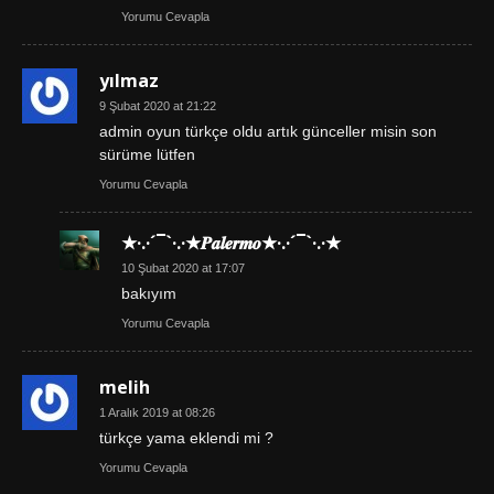
Yorumu Cevapla
yılmaz
9 Şubat 2020 at 21:22
admin oyun türkçe oldu artık günceller misin son
sürüme lütfen
Yorumu Cevapla
★·.·´¯`·.·★𝑷𝒂𝒍𝒆𝒓𝒎𝒐★·.·´¯`·.·★
10 Şubat 2020 at 17:07
bakıyım
Yorumu Cevapla
melih
1 Aralık 2019 at 08:26
türkçe yama eklendi mi ?
Yorumu Cevapla