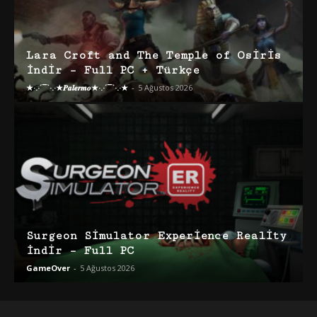
Lara Croft and The Temple of Osiris
İndir – Full PC + Türkçe
★·.·´¯`·.·★𝑷𝒂𝒍𝒆𝒓𝒎𝒐★·.·´¯`·.·★
-
5 Ağustos 2026
Surgeon Simulator Experience Reality
İndir – Full PC
GameOver
-
5 Ağustos 2026