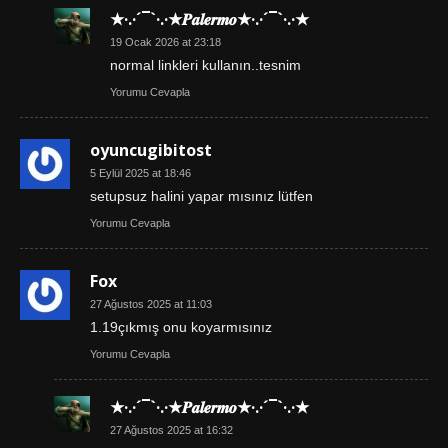
★·.·´¯`·.·★𝑷𝒂𝒍𝒆𝒓𝒎𝒐★·.·´¯`·.·★
19 Ocak 2026 at 23:18
normal linkleri kullanın..tesnim
Yorumu Cevapla
oyuncugibitost
5 Eylül 2025 at 18:46
setupsuz halini yapar mısınız lütfen
Yorumu Cevapla
Fox
27 Ağustos 2025 at 11:03
1.19çıkmış onu koyarmısınız
Yorumu Cevapla
★·.·´¯`·.·★𝑷𝒂𝒍𝒆𝒓𝒎𝒐★·.·´¯`·.·★
27 Ağustos 2025 at 16:32