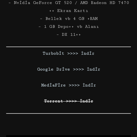
– Nvidia GeForce GT 520 / AMD Radeon HD 7470
++ Ekran Kartı
– Bellek vb 4 GB +RAM
– 1 GB Depo++ vb Alanı
– DX 11++
Turbobit >>>> İndir
Google Drive >>>> İndir
MediaFire >>>> İndir
Torrent >>>> İndir