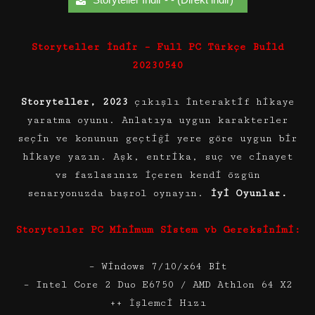
Storyteller İndir – Full PC Türkçe Build
20230540
Storyteller, 2023
çıkışlı interaktif hikaye
yaratma oyunu. Anlatıya uygun karakterler
seçin ve konunun geçtiği yere göre uygun bir
hikaye yazın. Aşk, entrika, suç ve cinayet
vs fazlasınız içeren kendi özgün
senaryonuzda başrol oynayın.
İyi Oyunlar.
Storyteller PC Minimum Sistem vb Gereksinimi:
– Windows 7/10/x64 Bit
– Intel Core 2 Duo E6750 / AMD Athlon 64 X2
++ İşlemci Hızı