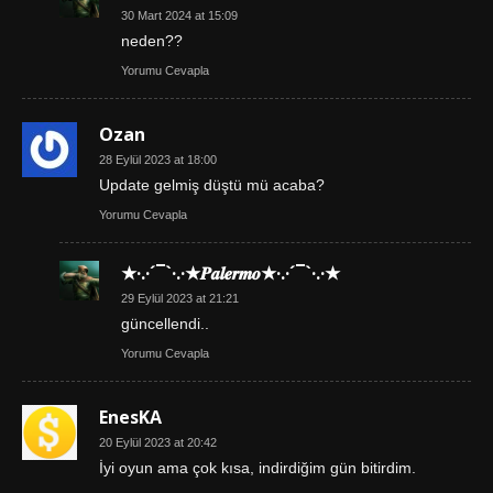
30 Mart 2024 at 15:09
neden??
Yorumu Cevapla
Ozan
28 Eylül 2023 at 18:00
Update gelmiş düştü mü acaba?
Yorumu Cevapla
★·.·´¯`·.·★𝑷𝒂𝒍𝒆𝒓𝒎𝒐★·.·´¯`·.·★
29 Eylül 2023 at 21:21
güncellendi..
Yorumu Cevapla
EnesKA
20 Eylül 2023 at 20:42
İyi oyun ama çok kısa, indirdiğim gün bitirdim.