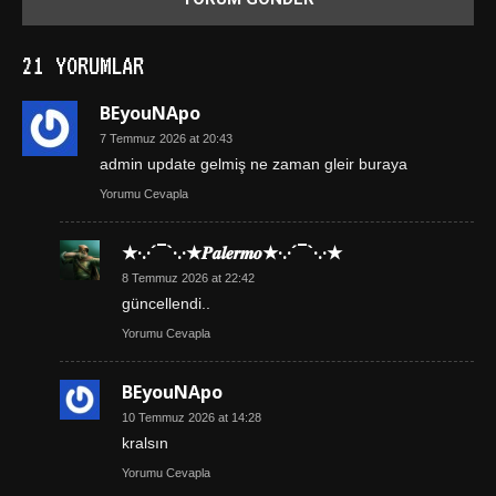
21 YORUMLAR
BEyouNApo
7 Temmuz 2026 at 20:43
admin update gelmiş ne zaman gleir buraya
Yorumu Cevapla
★·.·´¯`·.·★𝑷𝒂𝒍𝒆𝒓𝒎𝒐★·.·´¯`·.·★
8 Temmuz 2026 at 22:42
güncellendi..
Yorumu Cevapla
BEyouNApo
10 Temmuz 2026 at 14:28
kralsın
Yorumu Cevapla