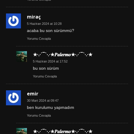
miraç
5 Haziran 2024 at 10:28
acaba bu son sürümmü?
Yorumu Cevapla
★·.·´¯`·.·★𝑷𝒂𝒍𝒆𝒓𝒎𝒐★·.·´¯`·.·★
5 Haziran 2024 at 17:52
bu son sürüm
Yorumu Cevapla
emir
30 Mart 2024 at 09:47
ben kurulumu yapmadım
Yorumu Cevapla
★·.·´¯`·.·★𝑷𝒂𝒍𝒆𝒓𝒎𝒐★·.·´¯`·.·★