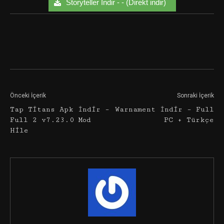
Storyteller İndir - - (Direkt indir)
Facebook
Twitter
Google+
Önceki İçerik
Sonraki İçerik
Tap Titans Apk İndir –
Warnament İndir – Full
Full 2 v7.23.0 Mod
PC + Türkçe
Hile