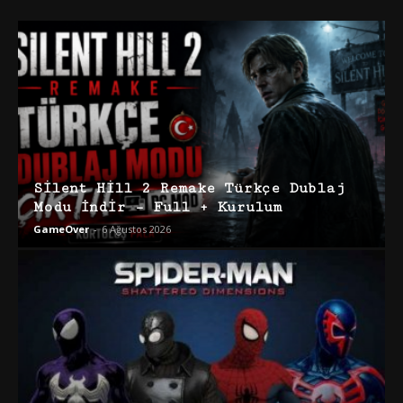
Silent Hill 2 Remake Türkçe Dublaj
Modu İndir – Full + Kurulum
GameOver
-
6 Ağustos 2026