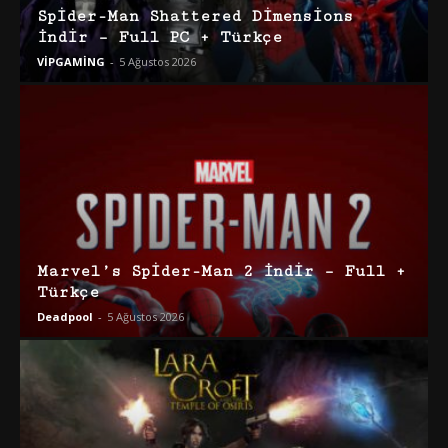
Spider-Man Shattered Dimensions
İndir – Full PC + Türkçe
VİPGAMİNG
-
5 Ağustos 2026
Marvel’s Spider-Man 2 İndir – Full +
Türkçe
Deadpool
-
5 Ağustos 2026