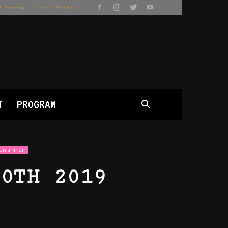
Yardım – İstek Bölümü
J
PROGRAM
unlar indir
0TH 2019