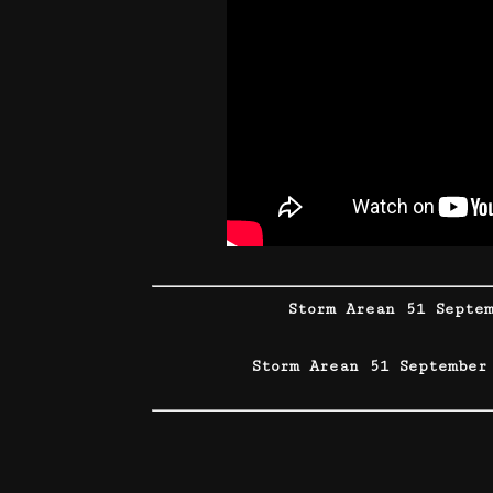
Storm Area
n
51 Septem
Storm Are
a
n 51 September