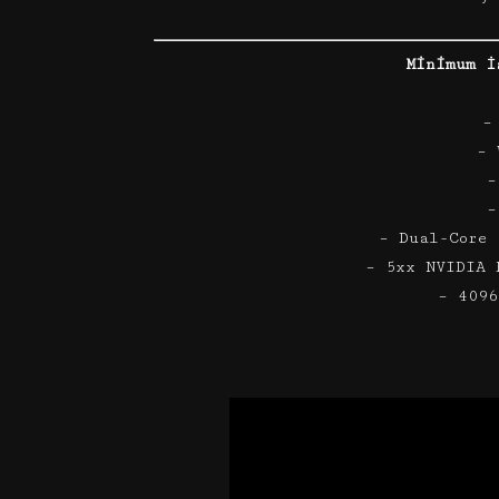
Minimum İ
–
– 
–
–
– Dual-Core
– 5xx NVIDIA 
– 4096