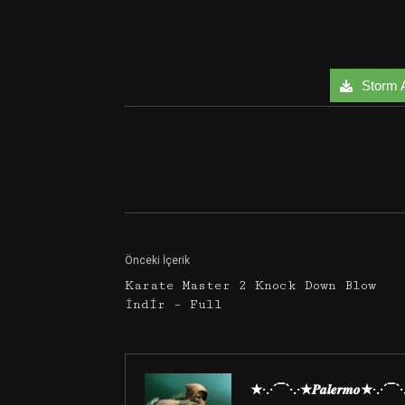
Storm A
Facebook
Twitter
Önceki İçerik
Karate Master 2 Knock Down Blow
İndir – Full
★·.·´¯`·.·★𝑷𝒂𝒍𝒆𝒓𝒎𝒐★·.·´¯`