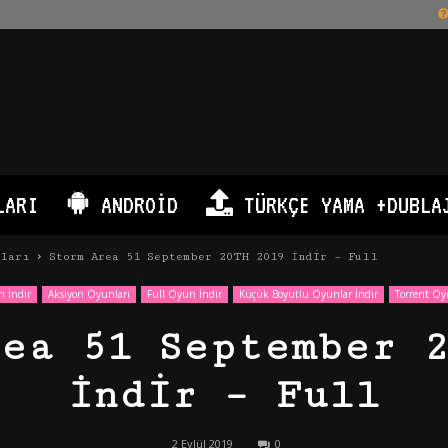
LARI
ANDROID
TÜRKÇE YAMA +DUBLA
nları
Storm Area 51 September 20TH 2019 İndir – Full
ı İndir
Aksiyon Oyunları
Full Oyun İndir
Küçük Boyutlu Oyunlar İndir
Torrent Oy
rea 51 September 2
İndir – Full
2 Eylül 2019
0