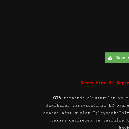
Storm A
Storm Area 51 Sept
GTA
tarzında oluşturulan ve t
dakikalar yaşayacağınız
PC
oyunu
cezası ağır suçlar işleyeceksini
texasa çevirecek ve peşinize 
kay