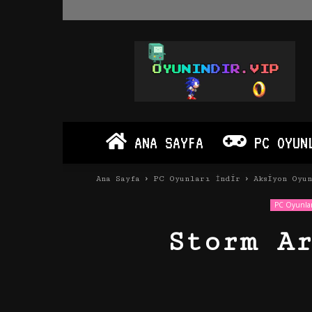
Oyun
İndir
Vip
–
Program
İndir
Full
ANA SAYFA
PC OYUN
PC
Ve
Android
Ana Sayfa
PC Oyunları İndir
Aksiyon Oyu
Apk
PC Oyunlar
Storm A