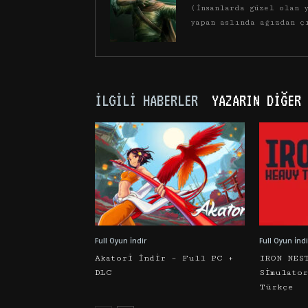
(İnsanlarda güzel olan y
yapan aslında ağızdan ç
İLGILI HABERLER
YAZARIN DIĞER 
Full Oyun İndir
Full Oyun İndi
Akatori İndir – Full PC +
IRON NES
DLC
Simulato
Türkçe