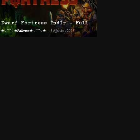
Dwarf Fortress İndir – Full
★·.·´¯`·.·★𝑷𝒂𝒍𝒆𝒓𝒎𝒐★·.·´¯`·.·★
-
6 Ağustos 2026