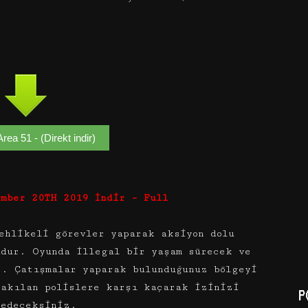
rea 51 - (Direkt indir)
ember 20TH 2019 İndir – Full
ehlikeli görevler yaparak aksiyon dolu
dur. Oyunda illegal bir yaşam sürecek ve
z. Çatışmalar yaparak bulunduğunuz bölgeyi
takılan polislere karşı kaçarak izinizi
P
bedeceksiniz.