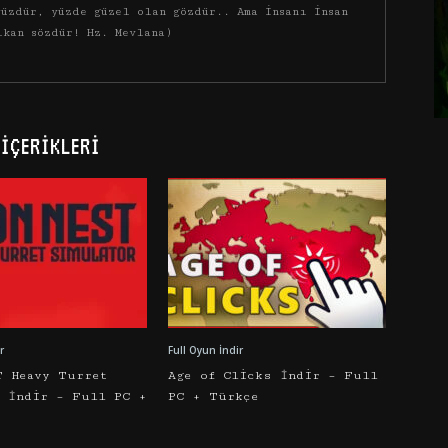
üzdür, yüzde güzel olan gözdür.. Ama insanı insan
ıkan sözdür! Hz. Mevlana)
İÇERIKLERI
r
Full Oyun İndir
T Heavy Turret
Age of Clicks İndir – Full
r İndir – Full PC +
PC + Türkçe