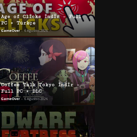
Age of Clicks İndir – Full
PC + Türkçe
GameOver
-
6 Ağustos 2026
Coffee Talk Tokyo İndir –
Full PC + DLC
GameOver
-
6 Ağustos 2026