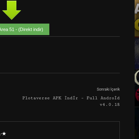
rea 51 - (Direkt indir)
Google+
Email
Sonraki İçerik
Plotaverse APK İndir – Full Android
v4.0.18
·.·★