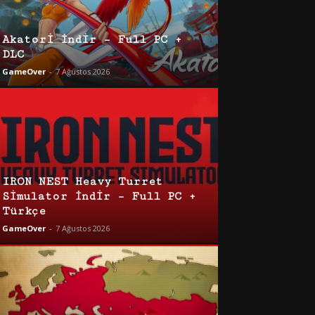
Akatori İndir – Full PC +
DLC
GameOver
-
7 Ağustos 2026
IRON NEST Heavy Turret
Simulator İndir – Full PC +
Türkçe
GameOver
-
7 Ağustos 2026