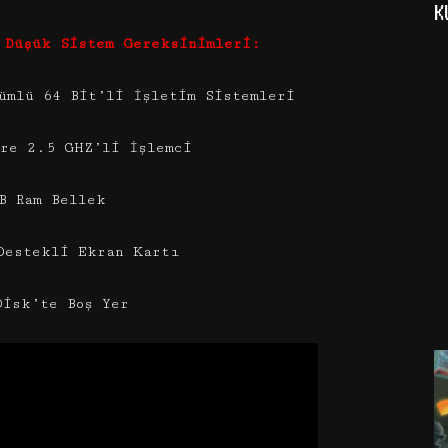
K
 Düşük Sistem Gereksinimleri:
ümlü 64 Bit’li İşletim Sistemleri
ore 2.5 GHZ’li İşlemci
B Ram Bellek
Destekli Ekran Kartı
Disk’te Boş Yer