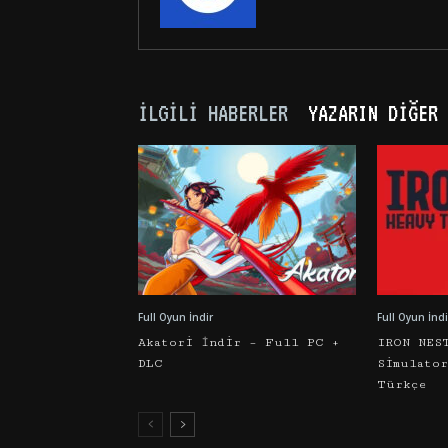
İLGILI HABERLER
YAZARIN DIĞER 
Full Oyun İndir
Full Oyun İndi
Akatori İndir – Full PC +
IRON NES
DLC
Simulato
Türkçe