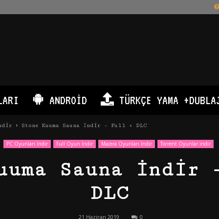
LARI
ANDROID
TÜRKÇE YAMA +DUBLA
ndir
Stone Kuuma Sauna İndir – Full + DLC
PC Oyunları İndir
Full Oyun İndir
Macera Oyunları İndir
Torrent Oyunlar indir
uuma Sauna İndir 
DLC
21 Haziran 2019
0