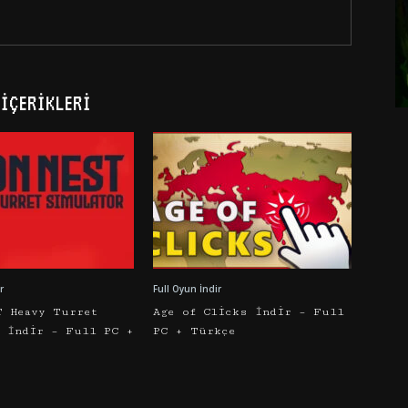
İÇERIKLERI
r
Full Oyun İndir
T Heavy Turret
Age of Clicks İndir – Full
r İndir – Full PC +
PC + Türkçe