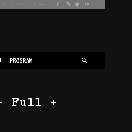
Yardım – İstek Bölümü
J
PROGRAM
– Full +