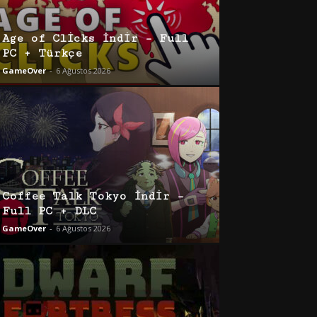
Age of Clicks İndir – Full
PC + Türkçe
GameOver
-
6 Ağustos 2026
Coffee Talk Tokyo İndir –
Full PC + DLC
GameOver
-
6 Ağustos 2026