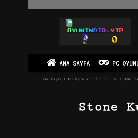
Oyun
İndir
Vip
–
Program
İndir
Full
ANA SAYFA
PC OYUN
PC
Ve
Android
Ana Sayfa
PC Oyunları İndir
Full Oyun İ
Apk
Stone K