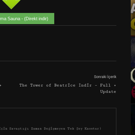
a Sauna - (Direkt indir)
Google+
Email
Sonraki İçerik
+
The Tower of Beatrice İndir – Full +
Update
İçin Savaştığı Zaman Değişmeyen Tek Şey Kaostur)