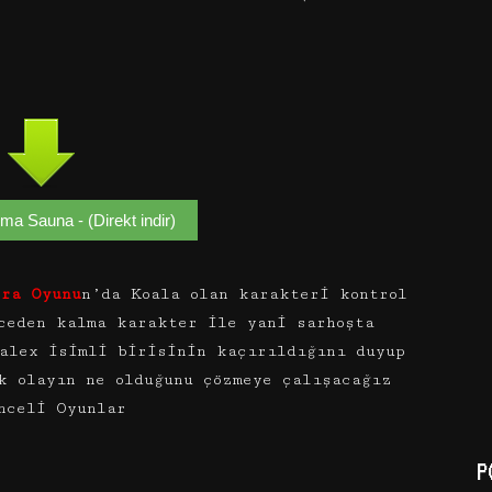
a Sauna - (Direkt indir)
era Oyunu
n’da Koala olan karakteri kontrol
ceden kalma karakter ile yani sarhoşta
alex isimli birisinin kaçırıldığını duyup
k olayın ne olduğunu çözmeye çalışacağız
nceli Oyunlar
P