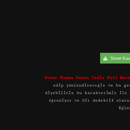
Stone Kuum
Stone Kuuma Sauna İndir Full Mac
edip yönlendireceğiz ve bu ge
diyebiliriz bu karakterimiz ile 
öğreniyor ve bir dedektif olara
Eğle