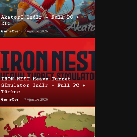
Akatori İndir – Full PC +
DLC
GameOver
-
7 Ağustos 2026
IRON NEST Heavy Turret
Simulator İndir – Full PC +
Türkçe
GameOver
-
7 Ağustos 2026