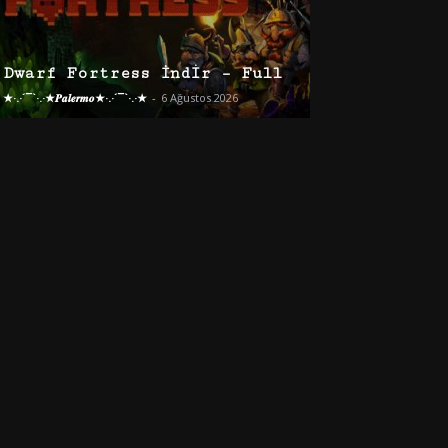
Dwarf Fortress İndir – Full
★·.·´¯`·.·★𝑷𝒂𝒍𝒆𝒓𝒎𝒐★·.·´¯`·.·★
-
6 Ağustos 2026