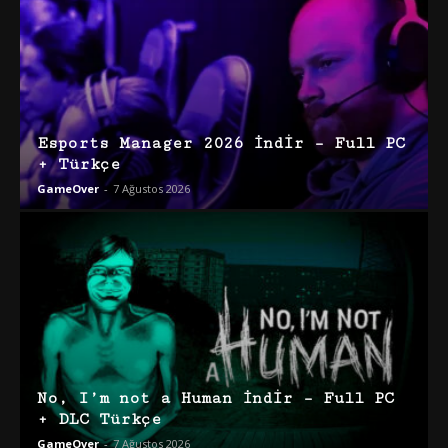
Esports Manager 2026 İndir – Full PC
+ Türkçe
GameOver
-
7 Ağustos 2026
No, I’m not a Human İndir – Full PC
+ DLC Türkçe
GameOver
-
7 Ağustos 2026