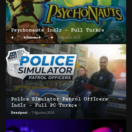
Psychonauts İndir – Full Türkçe
★·.·´¯`·.·★𝑷𝒂𝒍𝒆𝒓𝒎𝒐★·.·´¯`·.·★
-
7 Ağustos 2026
Police Simulator Patrol Officers
İndir – Full PC Türkçe
Deadpool
-
7 Ağustos 2026