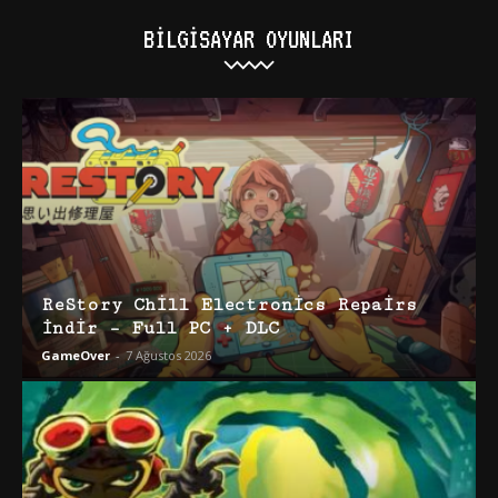
BILGISAYAR OYUNLARI
ReStory Chill Electronics Repairs
İndir – Full PC + DLC
GameOver
-
7 Ağustos 2026