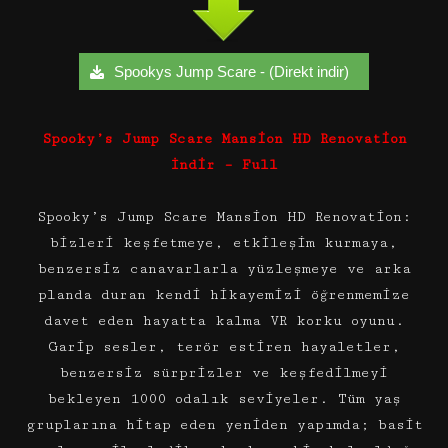
Spookys Jump Scare - (Direkt indir)
Spooky’s Jump Scare Mansion HD Renovation
İndir – Full
Spooky’s Jump Scare Mansion HD Renovation:
bizleri keşfetmeye, etkileşim kurmaya,
benzersiz canavarlarla yüzleşmeye ve arka
planda duran kendi hikayemizi öğrenmemize
davet eden hayatta kalma VR korku oyunu.
Garip sesler, terör estiren hayaletler,
benzersiz sürprizler ve keşfedilmeyi
bekleyen 1000 odalık seviyeler. Tüm yaş
gruplarına hitap eden yeniden yapımda; basit