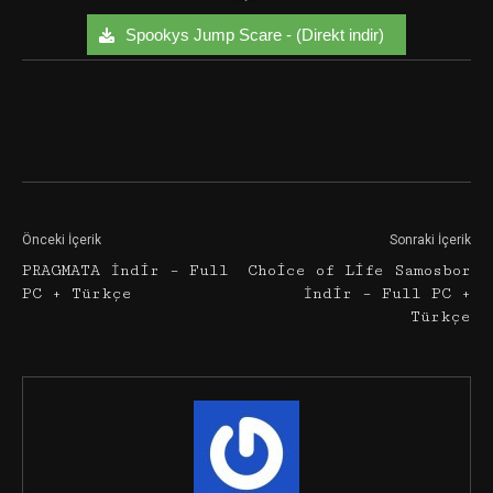
Spookys Jump Scare - (Direkt indir)
Facebook
Twitter
Google+
Önceki İçerik
Sonraki İçerik
PRAGMATA İndir – Full
Choice of Life Samosbor
PC + Türkçe
İndir – Full PC +
Türkçe