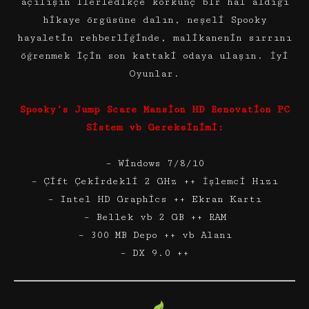
açılışın ilerledikçe korkunç bir hal aldığı
hikaye örgüsüne dalın, neşeli Spooky
hayaletin rehberliğinde, malikanenin sırrını
öğrenmek için son kattaki odaya ulaşın. İyi
Oyunlar.
Spooky’s Jump Scare Mansion HD Renovation PC
Sistem vb Gereksinimi:
– Windows 7/8/10
– Çift Çekirdekli 2 GHz ++ İşlemci Hızı
– Intel HD Graphics ++ Ekran Kartı
– Bellek vb 2 GB ++ RAM
– 300 MB Depo ++ vb Alanı
– DX 9.0 ++