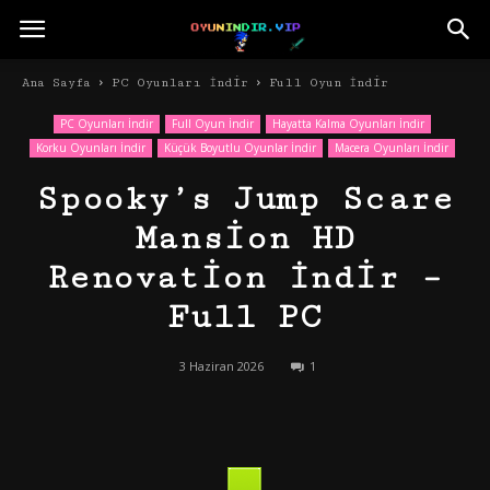
Ana Sayfa
PC Oyunları İndir
Full Oyun İndir
PC Oyunları İndir
Full Oyun İndir
Hayatta Kalma Oyunları İndir
Korku Oyunları İndir
Küçük Boyutlu Oyunlar İndir
Macera Oyunları İndir
Spooky’s Jump Scare
Mansion HD
Renovation İndir –
Full PC
3 Haziran 2026
1