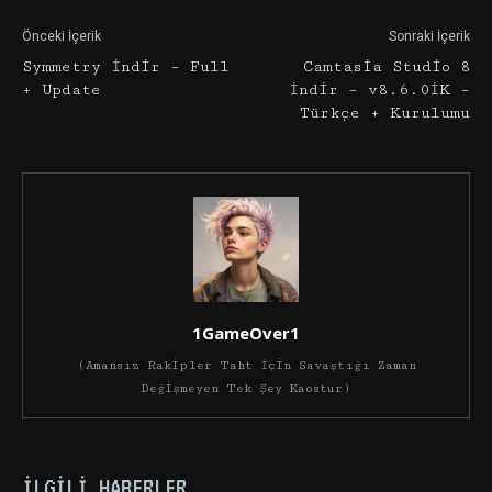
Önceki İçerik
Sonraki İçerik
Symmetry İndir – Full
Camtasia Studio 8
+ Update
İndir – v8.6.0İK –
Türkçe + Kurulumu
1GameOver1
(Amansız Rakipler Taht İçin Savaştığı Zaman
Değişmeyen Tek Şey Kaostur)
İLGILI HABERLER