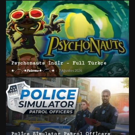
Psychonauts İndir – Full Türkçe
★·.·´¯`·.·★𝑷𝒂𝒍𝒆𝒓𝒎𝒐★·.·´¯`·.·★
-
7 Ağustos 2026
Police Simulator Patrol Officers