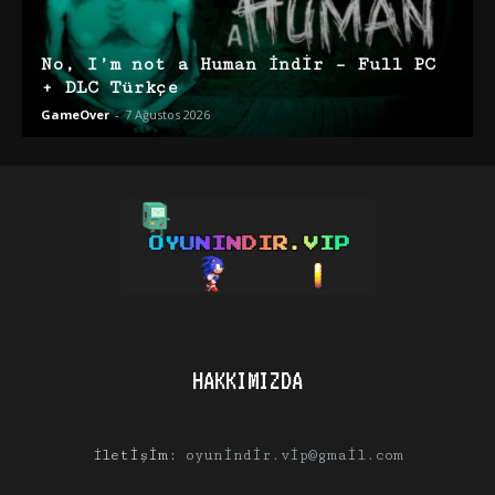
No, I’m not a Human İndir – Full PC
+ DLC Türkçe
GameOver
-
7 Ağustos 2026
HAKKIMIZDA
İletişim:
oyunindir.vip@gmail.com