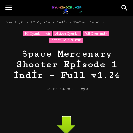
Ana Sayfa
PC Oyunları İndir
Aksiyon Oyunları
PC Oyunları İndir
Aksiyon Oyunları
Full Oyun İndir
Torrent Oyunlar indir
Space Mercenary
Shooter Episode 1
İndir – Full v1.24
22 Temmuz 2019
0