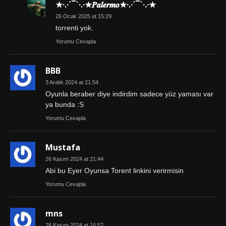
★·.·´¯`·.·★𝑷𝒂𝒍𝒆𝒓𝒎𝒐★·.·´¯`·.·★
26 Ocak 2025 at 15:29
torrenti yok.
Yorumu Cevapla
BBB
3 Aralık 2024 at 21:54
Oyunla beraber diye indirdim sadece yüz yaması var
ya bunda :S
Yorumu Cevapla
Mustafa
26 Kasım 2024 at 21:44
Abi bu Eyer Oyunsa Torent linkini verirmisin
Yorumu Cevapla
mns
26 Kasım 2024 at 16:52