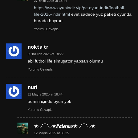
27 Ekim 2025 at 16:44
https://www.oyunindir.vip/pc-oyun-indir/football-
life-2026-indir.html
evet sadece yüz paketi oyunda
burada buyrun
Yorumu Cevapla
nokta tr
9 Haziran 2025 at 18:22
abi futbol life simuşator yapsan olurmu
Yorumu Cevapla
nuri
11 Mayıs 2025 at 18:44
admin içinde oyun yok
Yorumu Cevapla
★·.·´¯`·.·★𝑷𝒂𝒍𝒆𝒓𝒎𝒐★·.·´¯`·.·★
12 Mayıs 2025 at 00:25