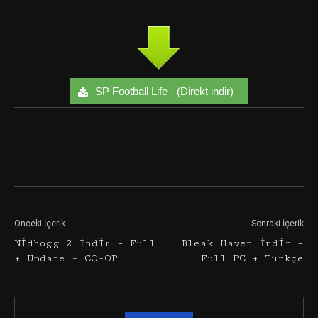
SP Football Life - (Direkt indir)
Facebook
Twitter
Google+
Önceki İçerik
Sonraki İçerik
Nidhogg 2 İndir – Full
Bleak Haven İndir –
+ Update + CO-OP
Full PC + Türkçe