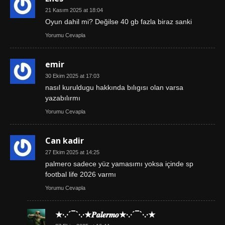
21 Kasım 2025 at 18:04
Oyun dahil mi? Değilse 40 gb fazla biraz sanki
Yorumu Cevapla
emir
30 Ekim 2025 at 17:03
nasıl kuruldugu hakkında bılıgısı olan varsa
yazabılırmı
Yorumu Cevapla
Can kadir
27 Ekim 2025 at 14:25
palmero sadece yüz yamasımı yoksa içinde sp
footbal life 2026 varmı
Yorumu Cevapla
★·.·´¯`·.·★𝑷𝒂𝒍𝒆𝒓𝒎𝒐★·.·´¯`·.·★