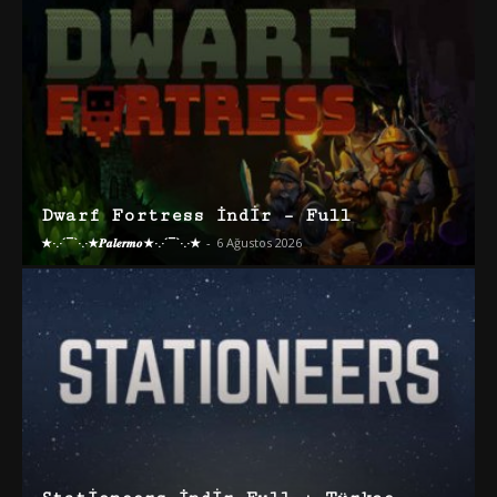
Dwarf Fortress İndir – Full
★·.·´¯`·.·★𝑷𝒂𝒍𝒆𝒓𝒎𝒐★·.·´¯`·.·★
-
6 Ağustos 2026