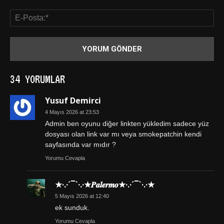
34 YORUMLAR
Yusuf Demirci
4 Mayıs 2026 at 23:53
Admin ben oyunu diğer linkten yükledim sadece yüz
dosyası olan link var mı veya smokepatchin kendi
sayfasında var mıdır ?
Yorumu Cevapla
★·.·´¯`·.·★𝑷𝒂𝒍𝒆𝒓𝒎𝒐★·.·´¯`·.·★
5 Mayıs 2026 at 12:40
ek sunduk.
Yorumu Cevapla