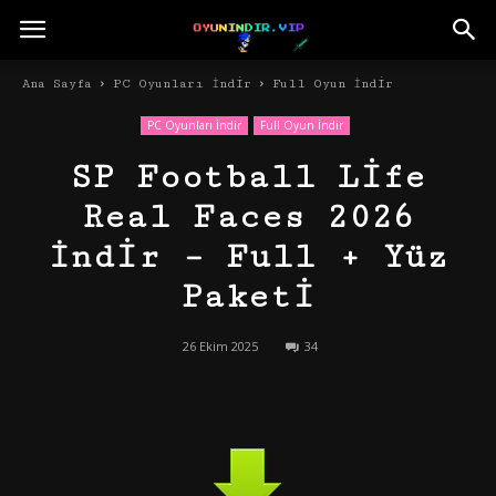
Ana Sayfa
PC Oyunları İndir
Full Oyun İndir
PC Oyunları İndir
Full Oyun İndir
SP Football Life
Real Faces 2026
İndir – Full + Yüz
Paketi
26 Ekim 2025
34