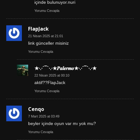
içinde bulunuyor.nuri
Yorumu Cevapla
FlapJack
21 Nisan 2025 at 21:01
link günceller misiniz
Yorumu Cevapla
★·.·´¯`·.·★𝑷𝒂𝒍𝒆𝒓𝒎𝒐★·.·´¯`·.·★
22 Nisan 2025 at 00:10
aktif??FlapJack
Yorumu Cevapla
Cenqo
7 Mart 2025 at 03:49
beyler içinde oyun var mı yok mu?
Yorumu Cevapla