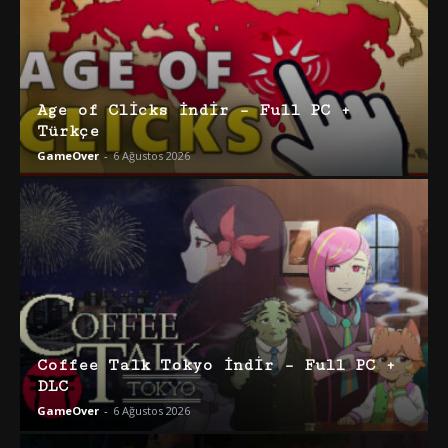
Age of Clicks İndir – Full PC +
Türkçe
GameOver
-
6 Ağustos 2026
Coffee Talk Tokyo İndir – Full PC +
DLC
GameOver
-
6 Ağustos 2026