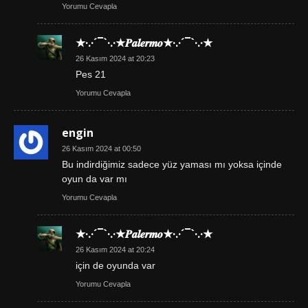
Yorumu Cevapla
★·.·´¯`·.·★𝑷𝒂𝒍𝒆𝒓𝒎𝒐★·.·´¯`·.·★
26 Kasım 2024 at 20:23
Pes 21
Yorumu Cevapla
engin
26 Kasım 2024 at 00:50
Bu indirdiğimiz sadece yüz yaması mı yoksa içinde
oyun da var mı
Yorumu Cevapla
★·.·´¯`·.·★𝑷𝒂𝒍𝒆𝒓𝒎𝒐★·.·´¯`·.·★
26 Kasım 2024 at 20:24
için de oyunda var
Yorumu Cevapla