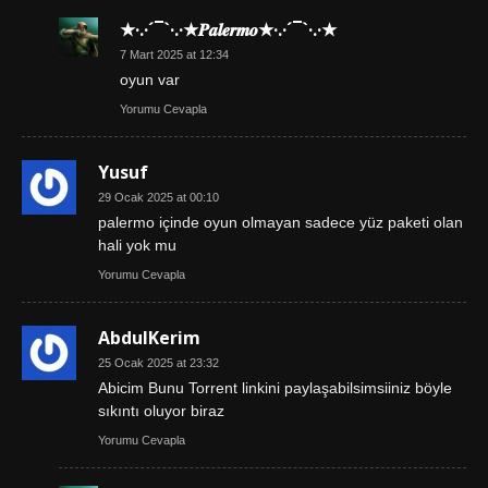
★·.·´¯`·.·★𝑷𝒂𝒍𝒆𝒓𝒎𝒐★·.·´¯`·.·★
7 Mart 2025 at 12:34
oyun var
Yorumu Cevapla
Yusuf
29 Ocak 2025 at 00:10
palermo içinde oyun olmayan sadece yüz paketi olan
hali yok mu
Yorumu Cevapla
AbdulKerim
25 Ocak 2025 at 23:32
Abicim Bunu Torrent linkini paylaşabilsimsiiniz böyle
sıkıntı oluyor biraz
Yorumu Cevapla