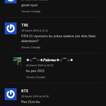
güzel oyun.
Yorumu Cevapla
TRE
26 Kasım 2024 at 11:11
FIFA 21 oyunumu bu yoksa sadece yüz dolu falan
eklentisimi?
Yorumu Cevapla
★·.·´¯`·.·★𝑷𝒂𝒍𝒆𝒓𝒎𝒐★·.·´¯`·.·★
26 Kasım 2024 at 20:22
bu pes 2021
Yorumu Cevapla
RTE
26 Kasım 2024 at 06:34
Pes 21mi bu