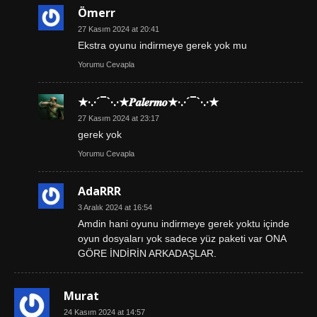
Ömerr
27 Kasım 2024 at 20:41
Ekstra oyunu indirmeye gerek yok mu
Yorumu Cevapla
★·.·´¯`·.·★𝑷𝒂𝒍𝒆𝒓𝒎𝒐★·.·´¯`·.·★
27 Kasım 2024 at 23:17
gerek yok
Yorumu Cevapla
AdaRRR
3 Aralık 2024 at 16:54
Amdin hani oyunu indirmeye gerek yoktu içinde
oyun dosyaları yok sadece yüz paketi var ONA
GÖRE İNDİRİN ARKADAŞLAR.
Murat
24 Kasım 2024 at 14:57