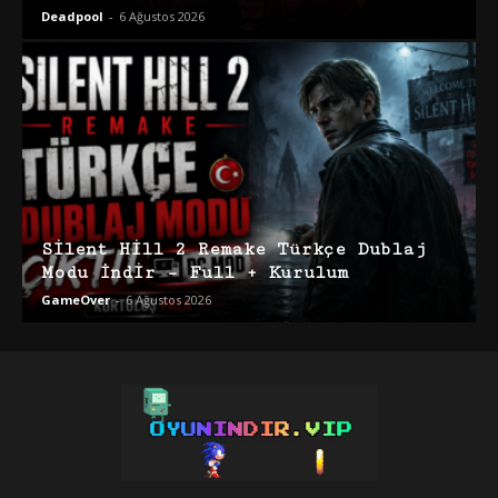
Deadpool
-
6 Ağustos 2026
Silent Hill 2 Remake Türkçe Dublaj
Modu İndir – Full + Kurulum
GameOver
-
6 Ağustos 2026