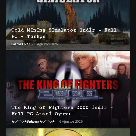
Gold Mining Simulator İndir – Full
PC + Türkçe
GameOver
-
6 Ağustos 2026
The King of Fighters 2000 İndir –
Full PC Atari Oyunu
★·.·´¯`·.·★𝑷𝒂𝒍𝒆𝒓𝒎𝒐★·.·´¯`·.·★
-
6 Ağustos 2026