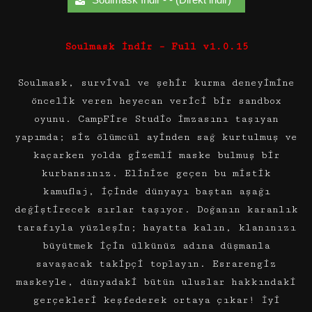
Soulmask İndir – Full v1.0.15
Soulmask, survival ve şehir kurma deneyimine
öncelik veren heyecan verici bir sandbox
oyunu. CampFire Studio imzasını taşıyan
yapımda; siz ölümcül ayinden sağ kurtulmuş ve
kaçarken yolda gizemli maske bulmuş bir
kurbansınız. Elinize geçen bu mistik
kamuflaj, içinde dünyayı baştan aşağı
değiştirecek sırlar taşıyor. Doğanın karanlık
tarafıyla yüzleşin; hayatta kalın, klanınızı
büyütmek için ülkünüz adına düşmanla
savaşacak takipçi toplayın. Esrarengiz
maskeyle, dünyadaki bütün uluslar hakkındaki
gerçekleri keşfederek ortaya çıkar! İyi