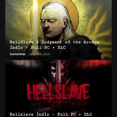
HellSlave 2 Judgment of the Archon
İndir – Full PC + DLC
GameOver
-
6 Ağustos 2026
Hellslave İndir – Full PC + DLC