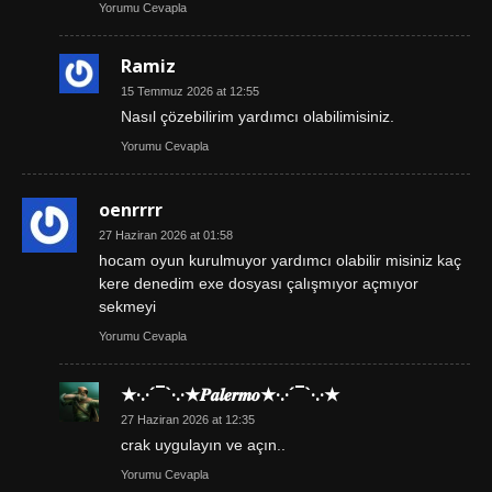
Yorumu Cevapla
Ramiz
15 Temmuz 2026 at 12:55
Nasıl çözebilirim yardımcı olabilimisiniz.
Yorumu Cevapla
oenrrrr
27 Haziran 2026 at 01:58
hocam oyun kurulmuyor yardımcı olabilir misiniz kaç
kere denedim exe dosyası çalışmıyor açmıyor
sekmeyi
Yorumu Cevapla
★·.·´¯`·.·★𝑷𝒂𝒍𝒆𝒓𝒎𝒐★·.·´¯`·.·★
27 Haziran 2026 at 12:35
crak uygulayın ve açın..
Yorumu Cevapla