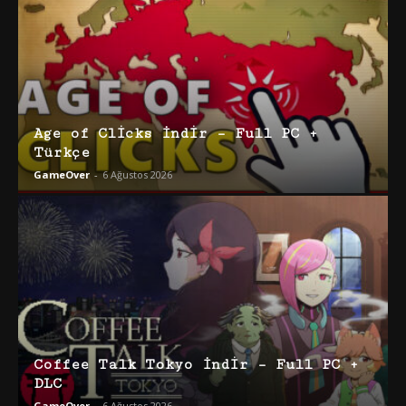
Age of Clicks İndir – Full PC +
Türkçe
GameOver
-
6 Ağustos 2026
Coffee Talk Tokyo İndir – Full PC +
DLC
GameOver
-
6 Ağustos 2026