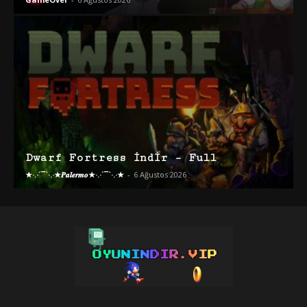
Dwarf Fortress İndir – Full
★·.·´¯`·.·★𝑷𝒂𝒍𝒆𝒓𝒎𝒐★·.·´¯`·.·★
-
6 Ağustos 2026