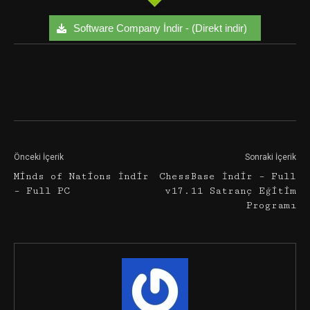
Software Company İndir - (Direkt indir)
Facebook
Twitter
Google+
Önceki İçerik
Sonraki İçerik
Minds of Nations İndir
ChessBase İndir – Full
– Full PC
v17.11 Satranç Eğitim
Programı