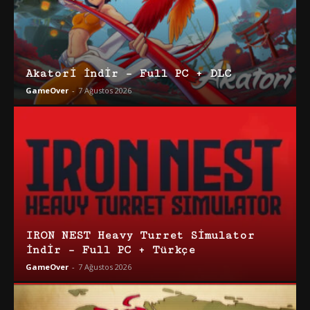
Akatori İndir – Full PC + DLC
GameOver
-
7 Ağustos 2026
IRON NEST Heavy Turret Simulator
İndir – Full PC + Türkçe
GameOver
-
7 Ağustos 2026