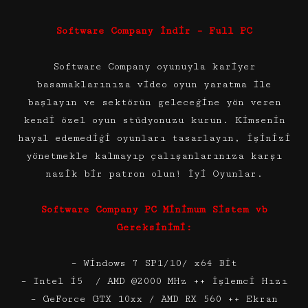
Software Company İndir – Full PC
Software Company oyunuyla kariyer
basamaklarınıza video oyun yaratma ile
başlayın ve sektörün geleceğine yön veren
kendi özel oyun stüdyonuzu kurun. Kimsenin
hayal edemediği oyunları tasarlayın, işinizi
yönetmekle kalmayıp çalışanlarınıza karşı
nazik bir patron olun! İyi Oyunlar.
Software Company PC Minimum Sistem vb
Gereksinimi:
– Windows 7 SP1/10/ x64 Bit
– Intel i5 / AMD @2000 MHz ++ İşlemci Hızı
– GeForce GTX 10xx / AMD RX 560 ++ Ekran