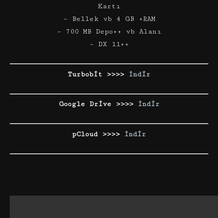
Kartı
– Bellek vb 4 GB +RAM
– 700 MB Depo++ vb Alanı
– DX 11++
Turbobit >>>>
İndir
Google Drive >>>>
İndir
pCloud >>>>
İndir