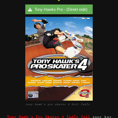
Tony Hawks Pro - (Direkt indir)
tony hawk’s pro skater 4 full indir
Tony Hawk’s Pro Skater 4 indir ful
l
spor kay