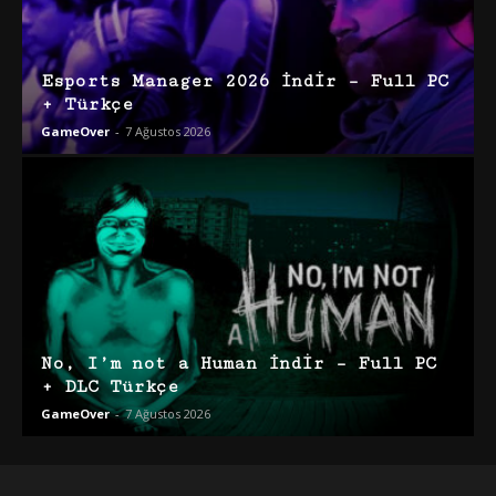
Esports Manager 2026 İndir – Full PC
+ Türkçe
GameOver
-
7 Ağustos 2026
No, I’m not a Human İndir – Full PC
+ DLC Türkçe
GameOver
-
7 Ağustos 2026