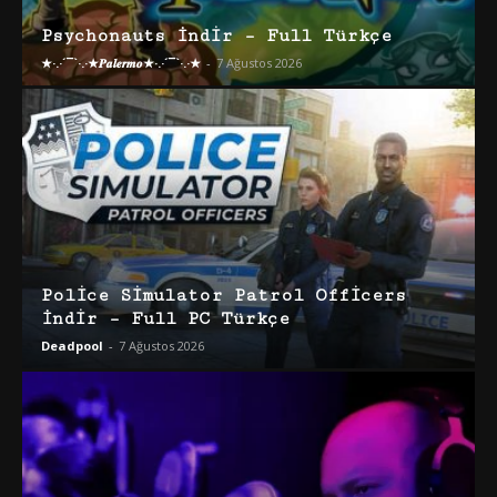
Psychonauts İndir – Full Türkçe
★·.·´¯`·.·★𝑷𝒂𝒍𝒆𝒓𝒎𝒐★·.·´¯`·.·★
-
7 Ağustos 2026
Police Simulator Patrol Officers
İndir – Full PC Türkçe
Deadpool
-
7 Ağustos 2026