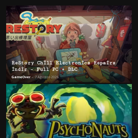
ReStory Chill Electronics Repairs
İndir – Full PC + DLC
GameOver
-
7 Ağustos 2026