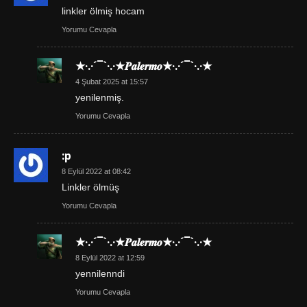
linkler ölmiş hocam
Yorumu Cevapla
★·.·´¯`·.·★𝑷𝒂𝒍𝒆𝒓𝒎𝒐★·.·´¯`·.·★
4 Şubat 2025 at 15:57
yenilenmiş.
Yorumu Cevapla
:p
8 Eylül 2022 at 08:42
Linkler ölmüş
Yorumu Cevapla
★·.·´¯`·.·★𝑷𝒂𝒍𝒆𝒓𝒎𝒐★·.·´¯`·.·★
8 Eylül 2022 at 12:59
yennilenndi
Yorumu Cevapla