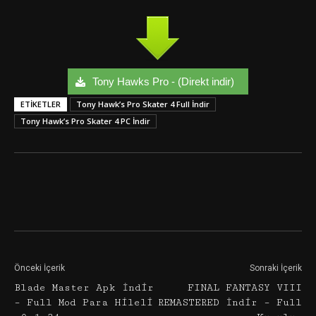
Tony Hawks Pro - (Direkt indir)
ETIKETLER
Tony Hawk’s Pro Skater 4 Full İndir
Tony Hawk’s Pro Skater 4 PC İndir
Facebook
Twitter
Google+
Önceki İçerik
Sonraki İçerik
Blade Master Apk İndir
FINAL FANTASY VIII
– Full Mod Para Hileli
REMASTERED İndir – Full