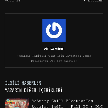
v0.1.24
+ Kurulum
VİPGAMİNG
(Amansız Rakipler Taht İçin Savaştığı Zaman
Değişmeyen Tek Şey Kaostur)
İLGILI HABERLER
YAZARIN DIĞER İÇERIKLERI
ReStory Chill Electronics
Repairs İndir – Full PC + DLC