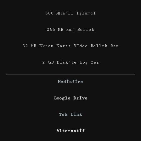
800 MHZ’li işlemci
256 MB Ram Bellek
32 MB Ekran Kartı Video Bellek Ram
2 GB Disk’te Boş Yer
Mediafire
Google Drive
Tek Link
Alternatif