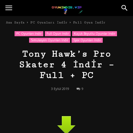
Ana Sayfa
PC Oyunları İndir
Full Oyun İndir
PC Oyunları İndir
Full Oyun İndir
Küçük Boyutlu Oyunlar İndir
Simülasyon Oyunları İndir
Spor Oyunları İndir
Tony Hawk’s Pro
Skater 4 İndir –
Full + PC
3 Eylül 2019
9