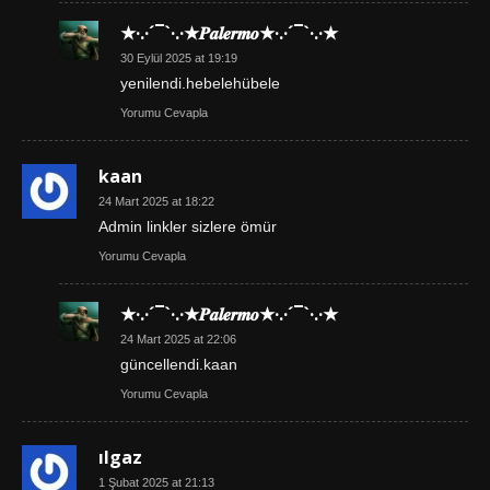
★·.·´¯`·.·★𝑷𝒂𝒍𝒆𝒓𝒎𝒐★·.·´¯`·.·★
30 Eylül 2025 at 19:19
yenilendi.hebelehübele
Yorumu Cevapla
kaan
24 Mart 2025 at 18:22
Admin linkler sizlere ömür
Yorumu Cevapla
★·.·´¯`·.·★𝑷𝒂𝒍𝒆𝒓𝒎𝒐★·.·´¯`·.·★
24 Mart 2025 at 22:06
güncellendi.kaan
Yorumu Cevapla
ılgaz
1 Şubat 2025 at 21:13