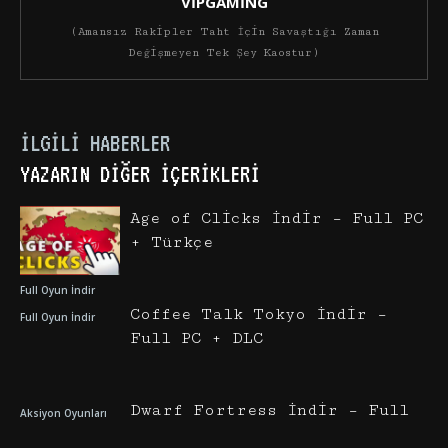
VİPGAMİNG
(Amansız Rakipler Taht İçin Savaştığı Zaman
Değişmeyen Tek Şey Kaostur)
İLGILI HABERLER
YAZARIN DIĞER İÇERIKLERI
Age of Clicks İndir – Full PC
+ Türkçe
Full Oyun İndir
Coffee Talk Tokyo İndir –
Full Oyun İndir
Full PC + DLC
Dwarf Fortress İndir – Full
Aksiyon Oyunları