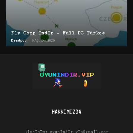
Fly Corp İndir – Full PC Türkçe
Deadpool
-
6 Ağustos 2026
HAKKIMIZDA
İletişim:
oyunindir.vip@gmail.com