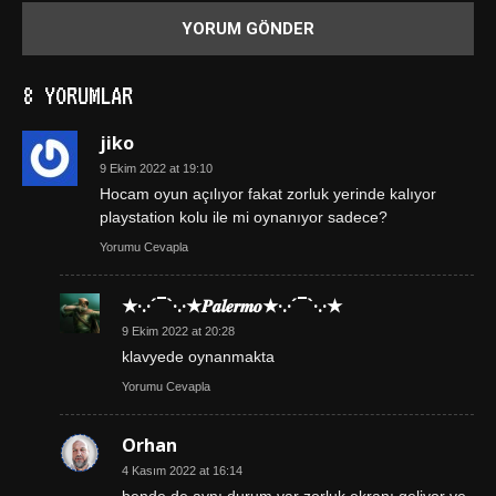
8 YORUMLAR
jiko
9 Ekim 2022 at 19:10
Hocam oyun açılıyor fakat zorluk yerinde kalıyor
playstation kolu ile mi oynanıyor sadece?
Yorumu Cevapla
★·.·´¯`·.·★𝑷𝒂𝒍𝒆𝒓𝒎𝒐★·.·´¯`·.·★
9 Ekim 2022 at 20:28
klavyede oynanmakta
Yorumu Cevapla
Orhan
4 Kasım 2022 at 16:14