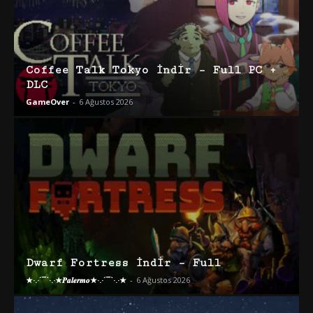
Coffee Talk Tokyo İndir – Full PC +
DLC
GameOver
-
6 Ağustos 2026
Dwarf Fortress İndir – Full
★·.·´¯`·.·★𝑷𝒂𝒍𝒆𝒓𝒎𝒐★·.·´¯`·.·★
-
6 Ağustos 2026