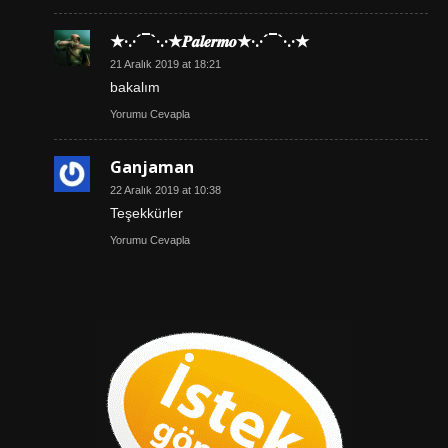
★·.·´¯`·.·★𝑷𝒂𝒍𝒆𝒓𝒎𝒐★·.·´¯`·.·★
21 Aralık 2019 at 18:21
bakalım
Yorumu Cevapla
Ganjaman
22 Aralık 2019 at 10:38
Teşekkürler
Yorumu Cevapla