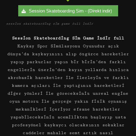
Session Skateboarding Sim - (Direkt indir)
session skateboarding sim game full indir
Session Skateboarding Sim Game indir full
Kaykay Spor Simülasyonu Oyunudur açık
dünya’da kaykayınızı alıp özgürce hareketler
yapıp parkurlar yapın bir birin’den farklı
engellerin üzerin’den kayın yollarda hızlıca
akrobasik hareketler ile ilerleyin ve farklı
kamera açıları ile yaptığınız hareketleri
diğer yönleri ile göreceksiniz unreal engine
oyun motoru ile gerçeğe yakın fizik oynanış
mekanikleri içeriyor efsane hareketler
yapabileceksiniz acemilikten başlayıp usta
profesyönel kaykaycı olacaksınız sokaklar
caddeler mahalle semt artık nasıl