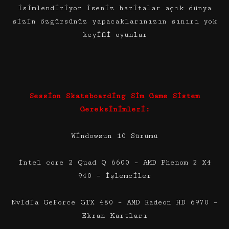
isimlendiriyor iseniz haritalar açık dünya
sizin özgürsünüz yapacaklarınızın sınırı yok
keyifli oyunlar
Session Skateboarding Sim Game Sistem
Gereksinimleri:
Windowsun 10 Sürümü
intel core 2 Quad Q 6600 – AMD Phenom 2 X4
940 – işlemciler
Nvidia GeForce GTX 480 – AMD Radeon HD 6970 –
Ekran Kartları