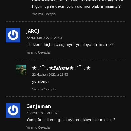
bende de aynı durum var zorluk ekranı geliyor ve
hiçbir tuş ile geçmiyor. yardımcı olabilir misiniz ?
Yorumu Cevapla
JAROJ
22 Haziran 2022 at 22:08
Llinklerin hiçbiri çalışmıyor yenileyebilir misiniz?
Yorumu Cevapla
★·.·´¯`·.·★𝑷𝒂𝒍𝒆𝒓𝒎𝒐★·.·´¯`·.·★
22 Haziran 2022 at 23:53
yenilendi
Yorumu Cevapla
Ganjaman
21 Aralık 2019 at 10:57
Yeni güncelleme geldi oyuna ekleyebilir misiniz?
Yorumu Cevapla