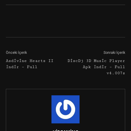
Facebook
Twitter
Google+
Önceki İçerik
Sonraki İçerik
Asdivine Hearts II
DiscDj 3D Music Player
İndir – Full
Apk İndir – Full
v4.007s