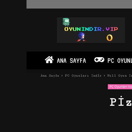
Oyun
İndir
Vip
–
Program
İndir
Full
ANA SAYFA
PC OYUN
PC
Ve
Android
Ana Sayfa
PC Oyunları İndir
Full Oyun İ
Apk
PC Oyunları İnd
Pi