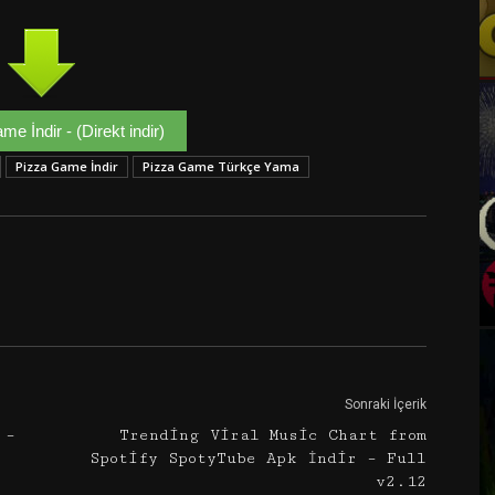
e İndir - (Direkt indir)
Pizza Game İndir
Pizza Game Türkçe Yama
Google+
Email
Sonraki İçerik
 –
Trending Viral Music Chart from
Spotify SpotyTube Apk İndir – Full
v2.12