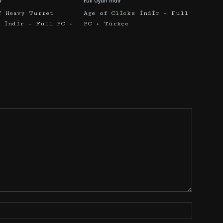
r
Full Oyun İndir
T Heavy Turret
Age of Clicks İndir – Full
r İndir – Full PC +
PC + Türkçe