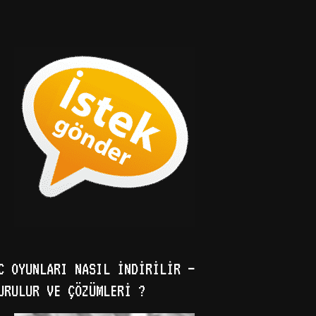
C OYUNLARI NASIL İNDIRILIR –
URULUR VE ÇÖZÜMLERI ?