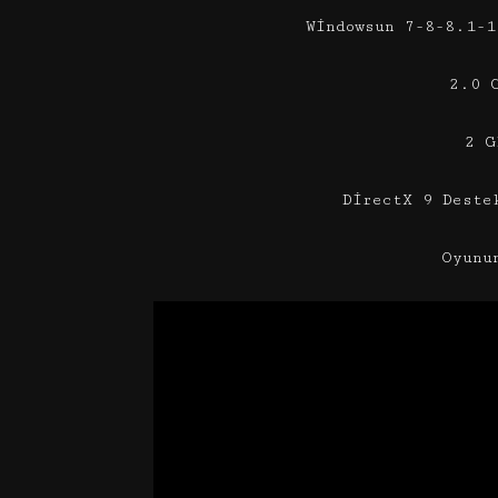
Windowsun 7-8-8.1-1
2.0 
2 G
DirectX 9 Deste
Oyunu