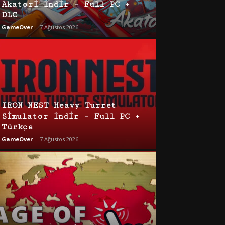
Akatori İndir – Full PC +
DLC
GameOver
-
7 Ağustos 2026
IRON NEST Heavy Turret
Simulator İndir – Full PC +
Türkçe
GameOver
-
7 Ağustos 2026