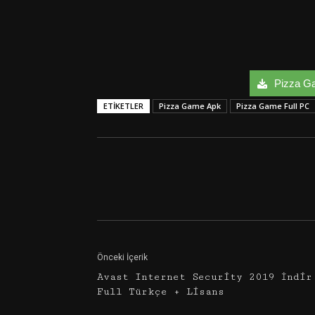
Pizza Gam
ETIKETLER
Pizza Game Apk
Pizza Game Full PC
Facebook
Twitter
Önceki İçerik
Avast Internet Security 2019 İndir
Full Türkçe + Lisans