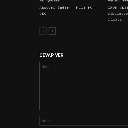
Full Oyun İndir
Full Oyun İndi
Akatori İndir – Full PC +
IRON NES
DLC
Simulato
Türkçe
CEVAP VER