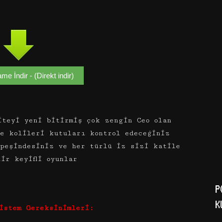
e İndir - (Direkt indir)
teyi yeni bitirmiş çok zengin Ceo olan
e kolileri kutuları kontrol edeceğiniz
 peşindesiniz ve her türlü iz sizi katile
ir keyifli oyunlar
P
K
istem Gereksinimleri: