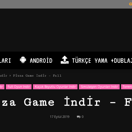
LARI
ANDROID
TÜRKÇE YAMA +DUBLA
ndir
Pizza Game İndir – Full
ir
Full Oyun İndir
Küçük Boyutlu Oyunlar İndir
Simülasyon Oyunları İndir
Torren
zza Game İndir – F
17 Eylül 2019
0