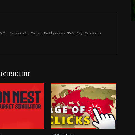
İçin Savaştığı Zaman Değişmeyen Tek Şey Kaostur)
İÇERIKLERI