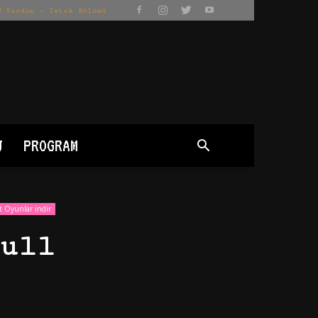
Yardım – İstek Bölümü
J
PROGRAM
t Oyunlar indir
ull