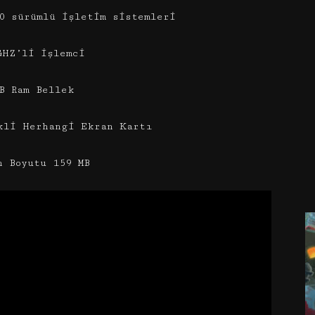
0 sürümlü işletim sistemleri
GHZ’li işlemci
B Ram Bellek
kli Herhangi Ekran Kartı
n Boyutu 159 MB