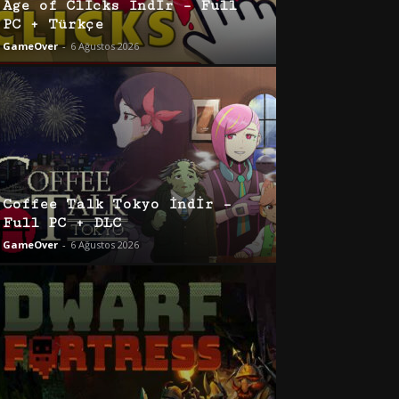
Age of Clicks İndir – Full
PC + Türkçe
GameOver
-
6 Ağustos 2026
Coffee Talk Tokyo İndir –
Full PC + DLC
GameOver
-
6 Ağustos 2026