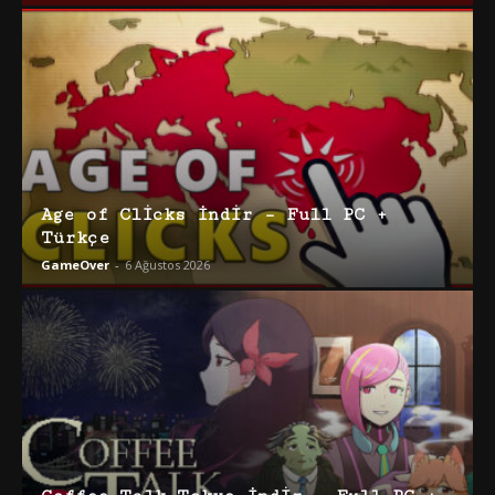
Age of Clicks İndir – Full PC +
Türkçe
GameOver
-
6 Ağustos 2026