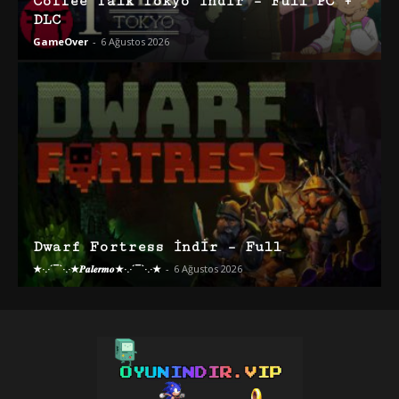
Coffee Talk Tokyo İndir – Full PC +
DLC
GameOver
-
6 Ağustos 2026
Dwarf Fortress İndir – Full
★·.·´¯`·.·★𝑷𝒂𝒍𝒆𝒓𝒎𝒐★·.·´¯`·.·★
-
6 Ağustos 2026