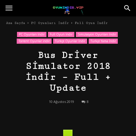
Ana Sayfa
PC Oyunları İndir
Full Oyun İndir
PC Oyunları İndir
Full Oyun İndir
Simülasyon Oyunları İndir
Torrent Oyunlar indir
Türkçe Oyunlar İndir
Türkçe Yama İndir
Bus Driver
Simulator 2018
İndir – Full +
Update
10 Ağustos 2019
8