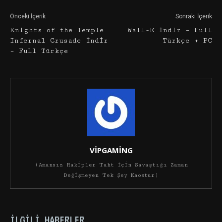
Önceki İçerik
Sonraki İçerik
Knights of the Temple
Wall-E İndir – Full
Infernal Crusade İndir
Türkçe + PC
– Full Türkçe
VİPGAMİNG
(Amansız Rakipler Taht İçin Savaştığı Zaman
Değişmeyen Tek Şey Kaostur)
İLGILI HABERLER