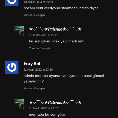
18 Aralık 2023 at 19:39
hocam yeni versiyonu steamdan indirin diyor
Yorumu Cevapla
★·.·´¯`·.·★𝑷𝒂𝒍𝒆𝒓𝒎𝒐★·.·´¯`·.·★
18 Aralık 2023 at 22:20
bu son çıkan, crak yapılmadı mı?
Yorumu Cevapla
Eray Bal
11 Aralık 2022 at 23:10
admin meraba oyunun versiyonunu nasıl güncel
yapabilirim?
Yorumu Cevapla
★·.·´¯`·.·★𝑷𝒂𝒍𝒆𝒓𝒎𝒐★·.·´¯`·.·★
11 Aralık 2022 at 23:37
merhaba bu son çıkan