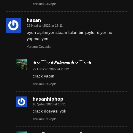
Yorumu Cevapla
hasan
22 Haziran 2022 at 18:11
oyun açılmıyor steam falan bir şeyler diyor ne
yapmalıyım
Yorumu Cevapla
★·.·´¯`·.·★𝑷𝒂𝒍𝒆𝒓𝒎𝒐★·.·´¯`·.·★
22 Haziran 2022 at 23:32
crack yapın
Yorumu Cevapla
hasanhiphop
10 Şubat 2023 at 16:31
crack dosyası yok
Yorumu Cevapla