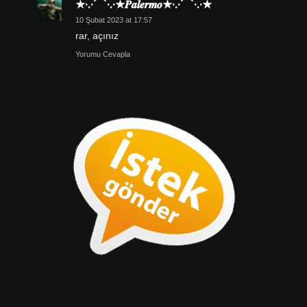
★·.·´¯`·.·★𝑷𝒂𝒍𝒆𝒓𝒎𝒐★·.·´¯`·.·★
10 Şubat 2023 at 17:57
rar, açınız
Yorumu Cevapla