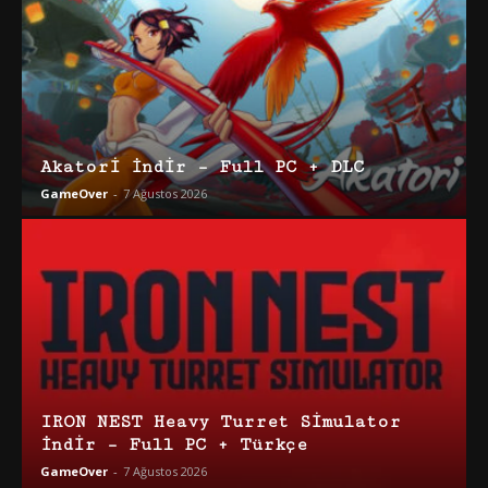
Akatori İndir – Full PC + DLC
GameOver
-
7 Ağustos 2026
IRON NEST Heavy Turret Simulator
İndir – Full PC + Türkçe
GameOver
-
7 Ağustos 2026