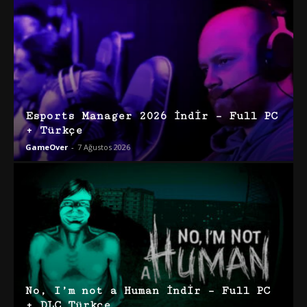
Esports Manager 2026 İndir – Full PC
+ Türkçe
GameOver
-
7 Ağustos 2026
No, I’m not a Human İndir – Full PC
+ DLC Türkçe