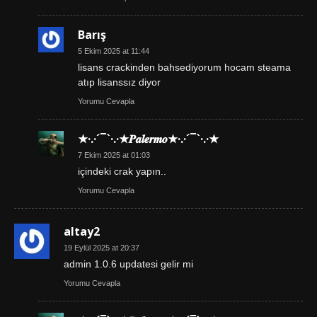
Barış
5 Ekim 2025 at 11:44
lisans crackinden bahsediyorum hocam steama
atıp lisanssız diyor
Yorumu Cevapla
★·.·´¯`·.·★𝑷𝒂𝒍𝒆𝒓𝒎𝒐★·.·´¯`·.·★
7 Ekim 2025 at 01:03
içindeki crak yapın..
Yorumu Cevapla
altay2
19 Eylül 2025 at 20:37
admin 1.0.6 updatesi gelir mi
Yorumu Cevapla