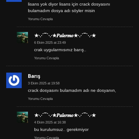
lisans yok diyor lisans için crack dosyasını
bulamadım dosya adı söyler misin
Yorumu Cevapla
★·.·´¯`·.·★𝑷𝒂𝒍𝒆𝒓𝒎𝒐★·.·´¯`·.·★
6 Ekim 2025 at 23:49
crak uygularmısınız barış..
Yorumu Cevapla
Barış
3 Ekim 2025 at 19:58
crack dosyasını bulamadım adı ne dosyanın,
Yorumu Cevapla
★·.·´¯`·.·★𝑷𝒂𝒍𝒆𝒓𝒎𝒐★·.·´¯`·.·★
4 Ekim 2025 at 16:38
bu kurulumsuz.. gerekmiyor
Yorumu Cevapla