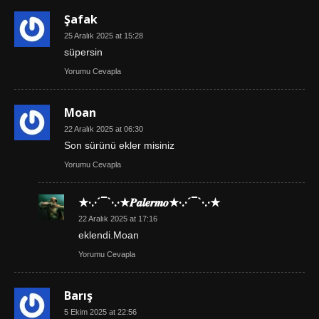
Şafak
25 Aralık 2025 at 15:28
süpersin
Yorumu Cevapla
Moan
22 Aralık 2025 at 06:30
Son sürünü ekler misiniz
Yorumu Cevapla
★·.·´¯`·.·★𝑷𝒂𝒍𝒆𝒓𝒎𝒐★·.·´¯`·.·★
22 Aralık 2025 at 17:16
eklendi.Moan
Yorumu Cevapla
Barış
5 Ekim 2025 at 22:56