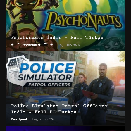
Psychonauts İndir – Full Türkçe
★·.·´¯`·.·★𝑷𝒂𝒍𝒆𝒓𝒎𝒐★·.·´¯`·.·★
-
7 Ağustos 2026
Police Simulator Patrol Officers
İndir – Full PC Türkçe
Deadpool
-
7 Ağustos 2026