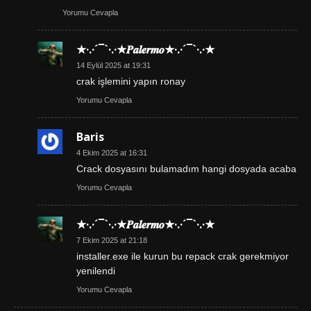
Yorumu Cevapla
★·.·´¯`·.·★𝑷𝒂𝒍𝒆𝒓𝒎𝒐★·.·´¯`·.·★
14 Eylül 2025 at 19:31
crak işlemini yapın ronay
Yorumu Cevapla
Baris
4 Ekim 2025 at 16:31
Crack dosyasını bulamadım hangi dosyada acaba
Yorumu Cevapla
★·.·´¯`·.·★𝑷𝒂𝒍𝒆𝒓𝒎𝒐★·.·´¯`·.·★
7 Ekim 2025 at 21:18
installer.exe ile kurun bu repack crak gerekmiyor
yenilendi
Yorumu Cevapla