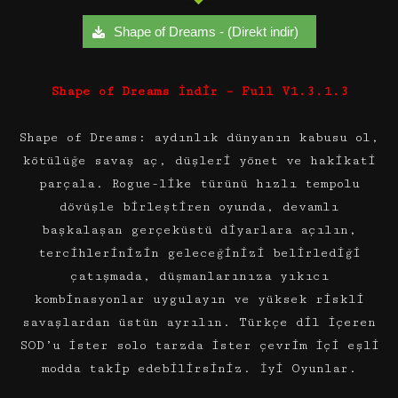
Shape of Dreams - (Direkt indir)
Shape of Dreams İndir – Full V1.3.1.3
Shape of Dreams: aydınlık dünyanın kabusu ol,
kötülüğe savaş aç, düşleri yönet ve hakikati
parçala. Rogue-like türünü hızlı tempolu
dövüşle birleştiren oyunda, devamlı
başkalaşan gerçeküstü diyarlara açılın,
tercihlerinizin geleceğinizi belirlediği
çatışmada, düşmanlarınıza yıkıcı
kombinasyonlar uygulayın ve yüksek riskli
savaşlardan üstün ayrılın. Türkçe dil içeren
SOD’u ister solo tarzda ister çevrim içi eşli
modda takip edebilirsiniz. İyi Oyunlar.