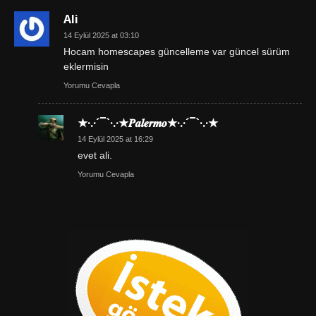
Ali
14 Eylül 2025 at 03:10
Hocam homescapes güncelleme var güncel sürüm
eklermisin
Yorumu Cevapla
★·.·´¯`·.·★𝑷𝒂𝒍𝒆𝒓𝒎𝒐★·.·´¯`·.·★
14 Eylül 2025 at 16:29
evet ali.
Yorumu Cevapla