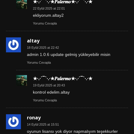
★·.·´¯`·.·★𝑷𝒂𝒍𝒆𝒓𝒎𝒐★·.·´¯`·.·★
22 Eylül 2025 at 22:01
ekliyorum.altay2
Yorumu Cevapla
altay
18 Eylül 2025 at 22:42
admin 1.0.6 update gelmiş yükleyebilir misin
Yorumu Cevapla
★·.·´¯`·.·★𝑷𝒂𝒍𝒆𝒓𝒎𝒐★·.·´¯`·.·★
19 Eylül 2025 at 20:43
kontrol edelim.altay
Yorumu Cevapla
ronay
14 Eylül 2025 at 15:51
oyunun lisansı yok diyor napmalıyım teşekkurler