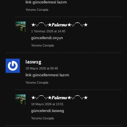
link güncellemesi lazım
Yorumu Cevapla
★·.·´¯`·.·★𝑷𝒂𝒍𝒆𝒓𝒎𝒐★·.·´¯`·.·★
1 Temmuz 2026 at 14:40
güncellendi.orçun
Yorumu Cevapla
laswsg
18 Mayıs 2026 at 00:48
link güncellenmesi lazım
Yorumu Cevapla
★·.·´¯`·.·★𝑷𝒂𝒍𝒆𝒓𝒎𝒐★·.·´¯`·.·★
18 Mayıs 2026 at 13:01
güncelendi.laswsg
Yorumu Cevapla