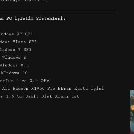
oynamaya başlayın.
an PC İşletim Sistemleri:
indows XP SP3
dows Vista SP2
indows 7 SP1
 Windows 8
Windows 8.1
 Windows 10
entium 4 ve 2.4 GHz
 ATI Radeon X1950 Pro Ekran Kartı iyisi
ve 1.5 GB Sabit Disk Alanı üst