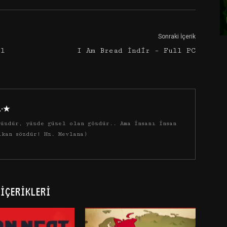
Sonraki İçerik
ll
I Am Bread İndir – Full PC
·.·★
üzdür, yüzde güzel olan gözdür.. Ama insanı insan
ıkan sözdür! Hz. Mevlana)
İÇERIKLERI