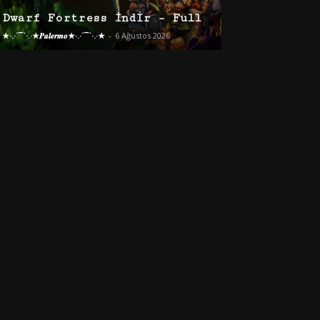
Dwarf Fortress İndir – Full
★·.·´¯`·.·★𝑷𝒂𝒍𝒆𝒓𝒎𝒐★·.·´¯`·.·★
-
6 Ağustos 2026