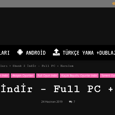
LARI
ANDROID
TÜRKÇE YAMA +DUBLA
nları
Shank 2 İndir – Full PC + Kurulum
ı İndir
Aksiyon Oyunları
Full Oyun İndir
Küçük Boyutlu Oyunlar İndir
Torrent Oy
 İndir – Full PC +
24 Haziran 2019
7