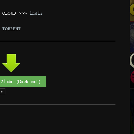
2 CLOUD >>>
İndir
TORRENT
 İndir - (Direkt indir)
ma
Google+
Email