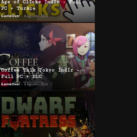
Age of Clicks İndir – Full
PC + Türkçe
GameOver
-
6 Ağustos 2026
Coffee Talk Tokyo İndir –
Full PC + DLC
GameOver
-
6 Ağustos 2026