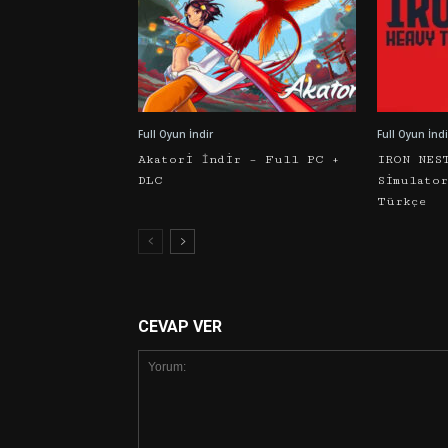
Full Oyun İndir
Full Oyun İndi
Akatori İndir – Full PC +
IRON NES
DLC
Simulato
Türkçe
CEVAP VER