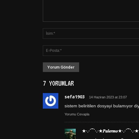
7 YORUMLAR
sefa1903
14 Haziran 2023 at 23:07
sistem beliritilen dosyayi bulamıyor d
Yorumu Cevapla
★·.·´¯`·.·★𝑷𝒂𝒍𝒆𝒓𝒎𝒐★·.·´¯`·.·★