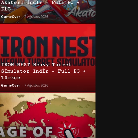
Akatori İndir – Full PC +
DLC
GameOver
-
7 Ağustos 2026
IRON NEST Heavy Turret
Simulator İndir – Full PC +
Türkçe
GameOver
-
7 Ağustos 2026