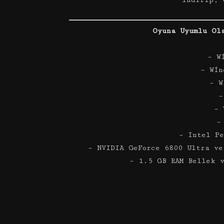
indirip, 
Oyuna Uyumlu Ol
– W
– Win
– W
–
– 
–
– Intel P
– NVIDIA GeForce 6800 Ultra ve
– 1.5 GB RAM Bellek 