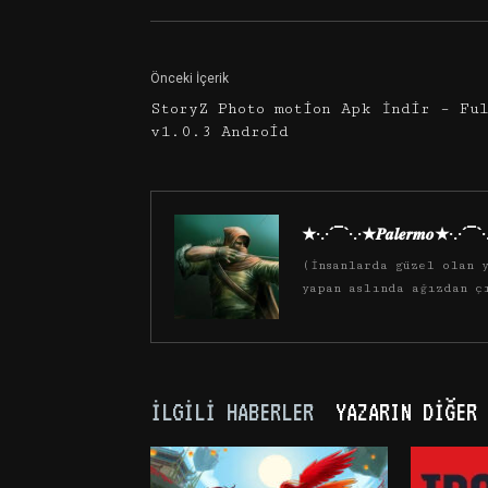
Önceki İçerik
StoryZ Photo motion Apk İndir – Fu
v1.0.3 Android
★·.·´¯`·.·★𝑷𝒂𝒍𝒆𝒓𝒎𝒐★·.·´¯`
(İnsanlarda güzel olan y
yapan aslında ağızdan ç
İLGILI HABERLER
YAZARIN DIĞER 