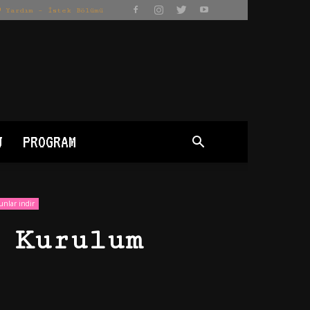
Yardım – İstek Bölümü
J
PROGRAM
unlar indir
 Kurulum