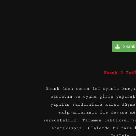
Shank 2
Shank 2 İnd
Shank 1den sonra 1ci oyunla karş
başlayın ve oyuna giriş yaparak
yapılan saldırılara karşı düşma
ekipmanlarınız ile devasa mü
sereceksiniz. Tamamen taktiksel s
atacaksınız. Sizlerde bu tarz