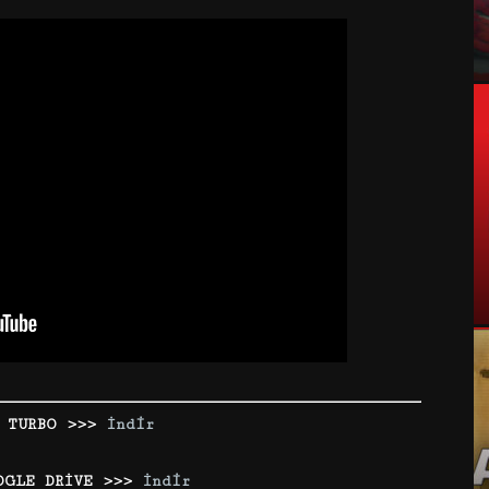
 TURBO >>>
İndir
OGLE DRİVE >>>
İndir