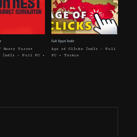
r
Full Oyun İndir
T Heavy Turret
Age of Clicks İndir – Full
r İndir – Full PC +
PC + Türkçe