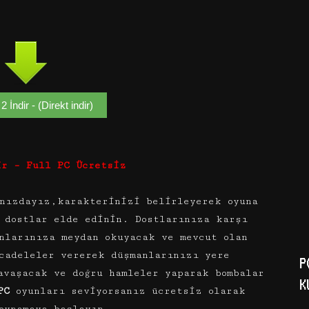
 İndir - (Direkt indir)
ir – Full PC Ücretsiz
ınızdayız,karakterinizi belirleyerek oyuna
 dostlar elde edinin. Dostlarınıza karşı
nlarınıza meydan okuyacak ve mevcut olan
cadeleler vererek düşmanlarınızı yere
P
avaşacak ve doğru hamleler yaparak bombalar
K
PC
oyunları seviyorsanız ücretsiz olarak