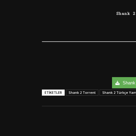
Shank 
Shank 2
ETIKETLER
Shank 2 Torrent
Shank 2 Türkçe Ya
Facebook
Twitter