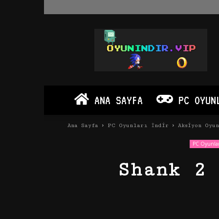
Oyun
İndir
Vip
–
Program
İndir
Full
ANA SAYFA
PC OYUN
PC
Ve
Android
Ana Sayfa
PC Oyunları İndir
Aksiyon Oyu
Apk
PC Oyunlar
Shank 2