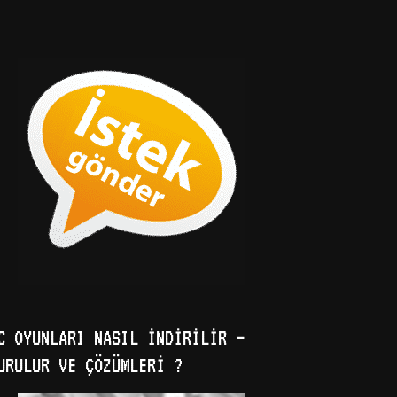
C OYUNLARI NASIL İNDIRILIR –
URULUR VE ÇÖZÜMLERI ?