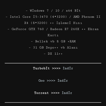
– Windows 7 / 10 / x64 Bit
– Intel Core i5-3470 (4*3200) / AMD Phenom II
X4 (8*3200) ++ İşlemci Hızı
– GeForce GTX 760 / Radeon R7 260X ++ Ekran
Kartı
– Bellek vb 8 GB +RAM
– 31 GB Depo++ vb Alanı
– DX 11++
Turbobit >>>>
İndir
Goo >>>> İndir
Torrent >>>>
İndir