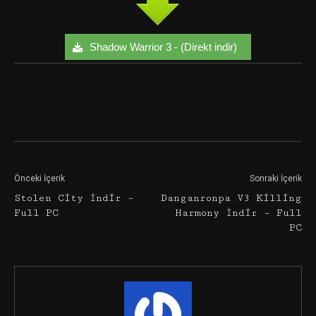
Shadow Warrior 3 - (Direkt indir)
Facebook
Twitter
Google+
Önceki İçerik
Sonraki İçerik
Stolen City İndir –
Danganronpa V3 Killing
Full PC
Harmony İndir – Full
PC