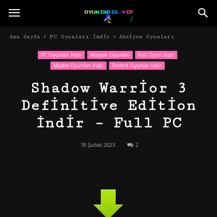
Ana Sayfa
PC Oyunları İndir
Aksiyon Oyunları
PC Oyunları İndir
Aksiyon Oyunları
Full Oyun İndir
Macera Oyunları İndir
Torrent Oyunlar indir
Shadow Warrior 3
Definitive Edition
İndir – Full PC
18 Şubat 2023
2