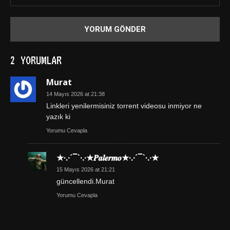
2 YORUMLAR
Murat
14 Mayıs 2026 at 21:38
Linkleri yenilermisiniz torrent videosu inmiyor ne
yazık ki
Yorumu Cevapla
★·.·´¯`·.·★𝑷𝒂𝒍𝒆𝒓𝒎𝒐★·.·´¯`·.·★
15 Mayıs 2026 at 21:21
güncellendi.Murat
Yorumu Cevapla