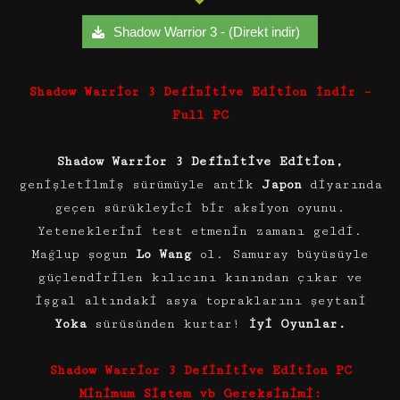
Shadow Warrior 3 - (Direkt indir)
Shadow Warrior 3 Definitive Edition İndir –
Full PC
Shadow Warrior 3 Definitive Edition,
genişletilmiş sürümüyle antik
Japon
diyarında
geçen sürükleyici bir aksiyon oyunu.
Yeteneklerini test etmenin zamanı geldi.
Mağlup şogun
Lo Wang
ol. Samuray büyüsüyle
güçlendirilen kılıcını kınından çıkar ve
işgal altındaki asya topraklarını şeytani
Yoka
sürüsünden kurtar!
İyi Oyunlar.
Shadow Warrior 3 Definitive Edition PC
Minimum Sistem vb Gereksinimi: