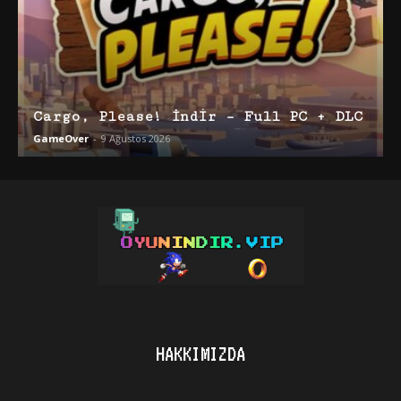
Cargo, Please! İndir – Full PC + DLC
GameOver
-
9 Ağustos 2026
HAKKIMIZDA