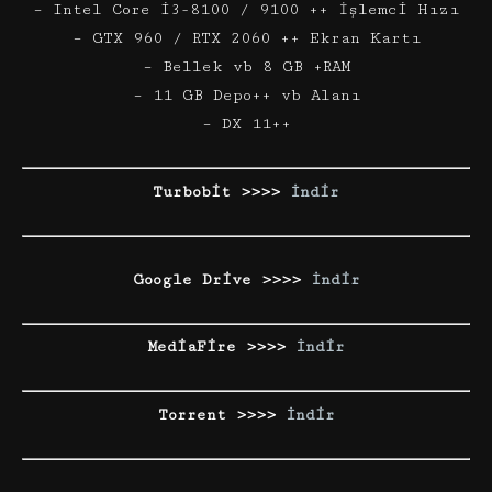
– Intel Core i3-8100 / 9100 ++ İşlemci Hızı
– GTX 960 / RTX 2060 ++ Ekran Kartı
– Bellek vb 8 GB +RAM
– 11 GB Depo++ vb Alanı
– DX 11++
Turbobit >>>>
İndir
Google Drive >>>>
İndir
MediaFire >>>>
İndir
Torrent >>>>
İndir