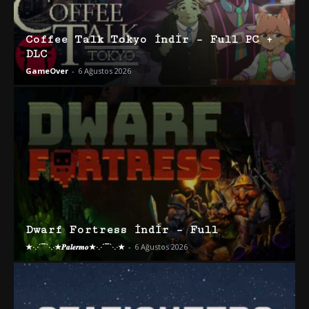
Coffee Talk Tokyo İndir – Full PC +
DLC
GameOver
-
6 Ağustos 2026
Dwarf Fortress İndir – Full
★·.·´¯`·.·★𝑷𝒂𝒍𝒆𝒓𝒎𝒐★·.·´¯`·.·★
-
6 Ağustos 2026