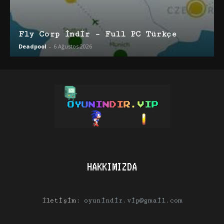
Fly Corp İndir – Full PC Türkçe
Deadpool
-
6 Ağustos 2026
HAKKIMIZDA
İletişim:
oyunindir.vip@gmail.com