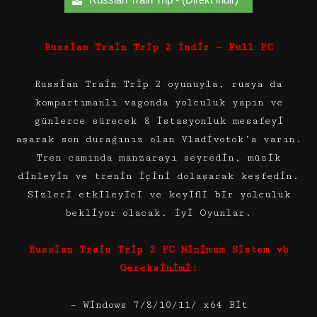
Russian Train Trip 2 İndir – Full PC
Russian Train Trip 2 oyunuyla, rusya da
kompartımanlı vagonda yolculuk yapın ve
günlerce sürecek 8 istasyonluk mesafeyi
aşarak son durağınız olan Vladivotok’a varın.
Tren camında manzarayı seyredin, müzik
dinleyin ve trenin içini dolaşarak keşfedin.
Sizleri etkileyici ve keyifli bir yolculuk
bekliyor olacak. İyi Oyunlar.
Russian Train Trip 2 PC Minimum Sistem vb
Gereksinimi:
– Windows 7/8/10/11/ x64 Bit