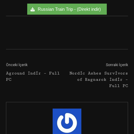
Russian Train Trip - (Direkt indir)
Facebook
Twitter
Google+
Önceki İçerik
Sonraki İçerik
Aground İndir – Full
Nordic Ashes Survivors
PC
of Ragnarok İndir –
Full PC