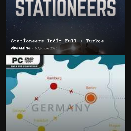
Stationeers İndir Full + Türkçe
VİPGAMİNG
-
6 Ağustos 2026