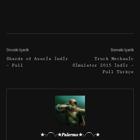
Facebook
Twitter
Google+
Önceki İçerik
Sonraki İçerik
Shards of Azuria İndir
Truck Mechanic
– Full
Simulator 2015 İndir –
Full Türkçe
★·.·´¯`·.·★𝑷𝒂𝒍𝒆𝒓𝒎𝒐★·.·´¯`·.·★