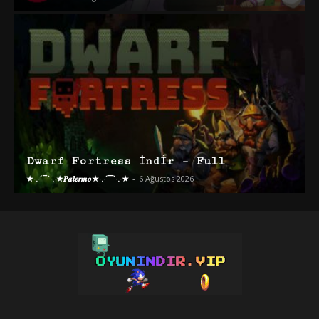
Dwarf Fortress İndir – Full
★·.·´¯`·.·★𝑷𝒂𝒍𝒆𝒓𝒎𝒐★·.·´¯`·.·★
-
6 Ağustos 2026