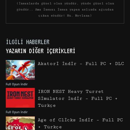
(İnsanlarda güzel olan yüzdür, yüzde güzel olan
gözdür.. Ama insanı insan yapan aslında ağızdan
çıkan sözdür! Hz. Mevlana)
İLGILI HABERLER
YAZARIN DIĞER İÇERIKLERI
Akatori İndir – Full PC + DLC
Full Oyun İndir
IRON NEST Heavy Turret
Simulator İndir – Full PC +
Türkçe
Full Oyun İndir
Age of Clicks İndir – Full PC
+ Türkçe