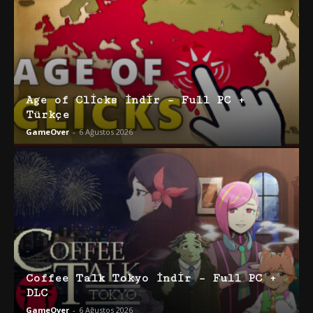
Age of Clicks İndir – Full PC +
Türkçe
GameOver
-
6 Ağustos 2026
Coffee Talk Tokyo İndir – Full PC +
DLC
GameOver
-
6 Ağustos 2026