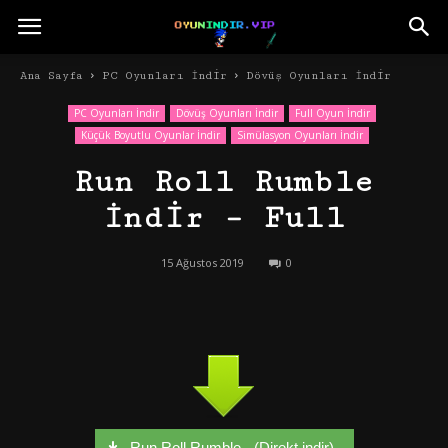
Ana Sayfa
PC Oyunları İndir
Dövüş Oyunları İndir
PC Oyunları İndir
Dövüş Oyunları İndir
Full Oyun İndir
Küçük Boyutlu Oyunlar İndir
Simülasyon Oyunları İndir
Run Roll Rumble
İndir – Full
15 Ağustos 2019
0
Run Roll Rumble - (Direkt indir)