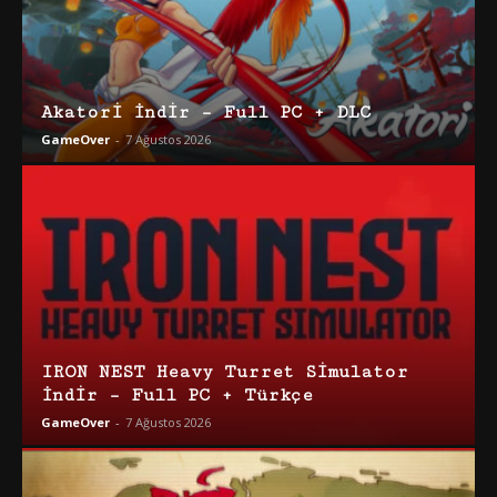
Akatori İndir – Full PC + DLC
GameOver
-
7 Ağustos 2026
IRON NEST Heavy Turret Simulator
İndir – Full PC + Türkçe
GameOver
-
7 Ağustos 2026