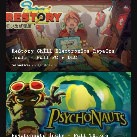
ReStory Chill Electronics Repairs
İndir – Full PC + DLC
GameOver
-
7 Ağustos 2026
Psychonauts İndir – Full Türkçe