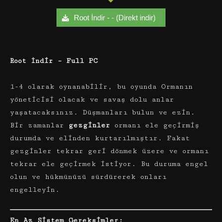
Root İndir - - (Direkt indir)
Root İndir – Full PC
1-4 olarak oynanabilir, bu oyunda Ormanın
yöneticisi olacak ve savaş dolu anlar
yaşatacaksınız. Düşmanları bulun ve ezin.
Bir zamanlar
gezginler
ormanı ele geçirmiş
durumda ve elinden kurtarılmıştır. Fakat
gezginler tekrar geri dönmek üzere ve ormanı
tekrar ele geçirmek istiyor. Bu duruma engel
olun ve hükmünüzü sürdürerek onları
engelleyin.
En Az Sistem Gereksimler: