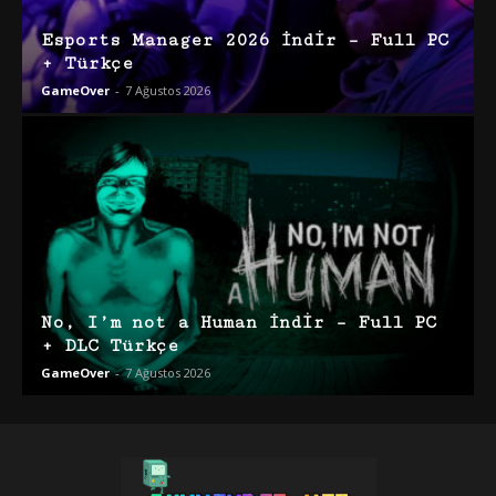
Esports Manager 2026 İndir – Full PC
+ Türkçe
GameOver
-
7 Ağustos 2026
No, I’m not a Human İndir – Full PC
+ DLC Türkçe
GameOver
-
7 Ağustos 2026