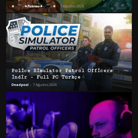
★·.·´¯`·.·★𝑷𝒂𝒍𝒆𝒓𝒎𝒐★·.·´¯`·.·★
-
7 Ağustos 2026
Police Simulator Patrol Officers
İndir – Full PC Türkçe
Deadpool
-
7 Ağustos 2026