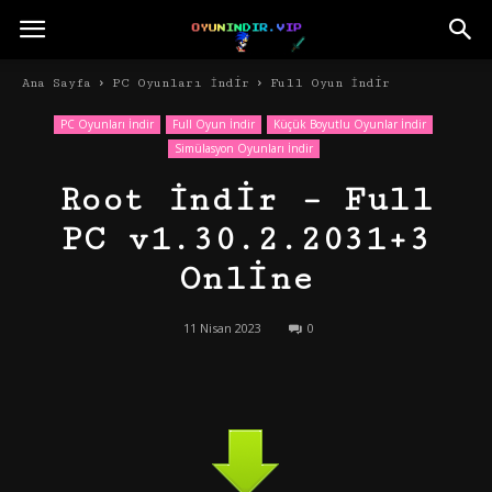
Ana Sayfa
PC Oyunları İndir
Full Oyun İndir
PC Oyunları İndir
Full Oyun İndir
Küçük Boyutlu Oyunlar İndir
Simülasyon Oyunları İndir
Root İndir – Full
PC v1.30.2.2031+3
Online
11 Nisan 2023
0