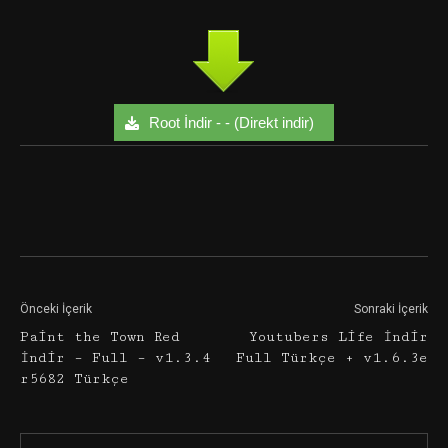
Root İndir - - (Direkt indir)
Facebook
Twitter
Google+
Önceki İçerik
Sonraki İçerik
Paint the Town Red
Youtubers Life İndir
İndir – Full – v1.3.4
Full Türkçe + v1.6.3e
r5682 Türkçe