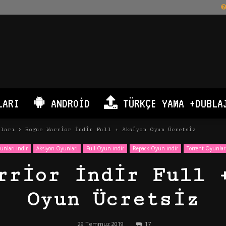
LARI
ANDROID
TÜRKÇE YAMA +DUBLA
nları
Rogue Warrior İndir Full + Aksiyon Oyun Ücretsiz
nları İndir
Aksiyon Oyunları
Full Oyun İndir
Repack Oyun İndir
Torrent Oyunlar
rrior İndir Full 
Oyun Ücretsiz
29 Temmuz 2019
17