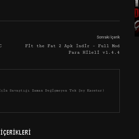
Google+
Email
Sonraki İçerik
C
Fit the Fat 2 Apk İndir – Full Mod
Para Hileli v1.4.4
İçin Savaştığı Zaman Değişmeyen Tek Şey Kaostur)
İÇERIKLERI