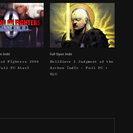
ı İndir
Full Oyun İndir
 of Fighters 2000
HellSlave 2 Judgment of the
Full PC Atari
Archon İndir – Full PC +
DLC