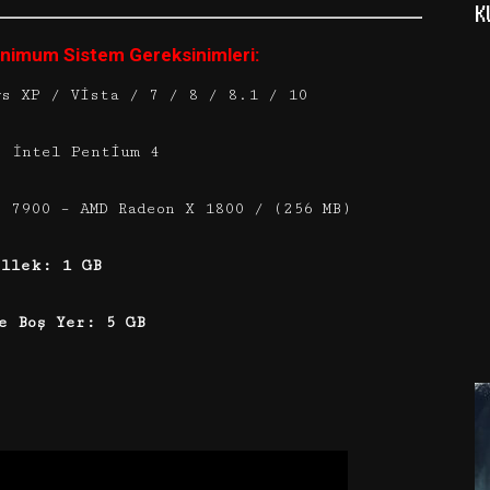
K
nimum Sistem Gereksinimleri:
ws XP / Vista / 7 / 8 / 8.1 / 10
: İntel Pentium 4
 7900 – AMD Radeon X 1800 / (256 MB)
ellek: 1 GB
e Boş Yer: 5 GB