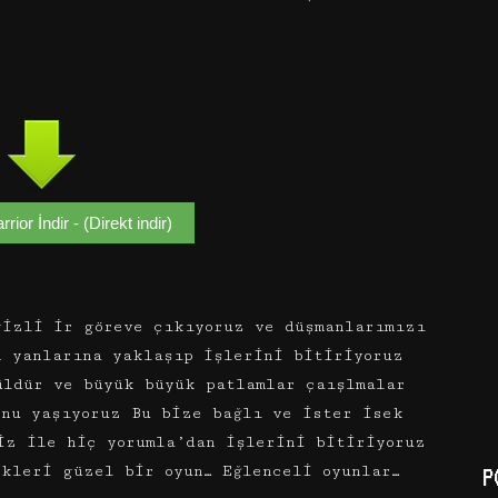
ior İndir - (Direkt indir)
gizli ir göreve çıkıyoruz ve düşmanlarımızı
n yanlarına yaklaşıp işlerini bitiriyoruz
üldür ve büyük büyük patlamlar çaışlmalar
onu yaşıyoruz Bu bize bağlı ve ister isek
iz ile hiç yorumla’dan işlerini bitiriyoruz
kleri güzel bir oyun… Eğlenceli oyunlar…
P