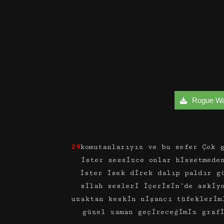
Rogue Warr
29
komutanlarıyız ve bu sefer Çok 
ister sessizce onlar hissetmede
ister isek direk dalıp paldır g
silah sesleri içerisin’de askiy
uzaktan keskin nişancı tüfeklerim
güzel zaman geçireceğimiz grafi