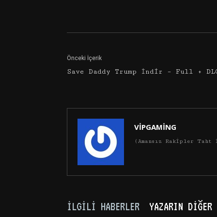
Facebook
Twitter
Önceki İçerik
Save Daddy Trump İndir – Full + DL
VİPGAMİNG
(Amansız Rakipler Taht 
İLGILI HABERLER
YAZARIN DIĞER 