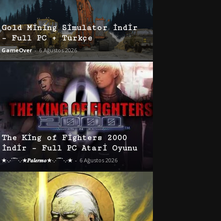
Gold Mining Simulator İndir
– Full PC + Türkçe
GameOver
-
6 Ağustos 2026
The King of Fighters 2000
İndir – Full PC Atari Oyunu
★·.·´¯`·.·★𝑷𝒂𝒍𝒆𝒓𝒎𝒐★·.·´¯`·.·★
-
6 Ağustos 2026