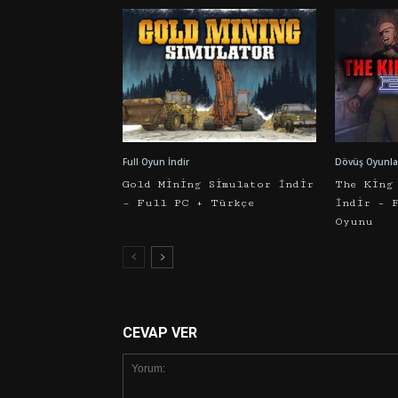
Full Oyun İndir
Dövüş Oyunlar
Gold Mining Simulator İndir
The King
– Full PC + Türkçe
İndir – 
Oyunu
CEVAP VER