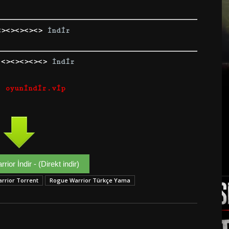
<><><><><>
İndir
 <><><><><>
İndir
: oyunindir.vip
ior İndir - (Direkt indir)
rrior Torrent
Rogue Warrior Türkçe Yama