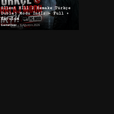
Silent Hill 2 Remake Türkçe
Dublaj Modu İndir – Full +
Kurulum
GameOver
-
6 Ağustos 2026