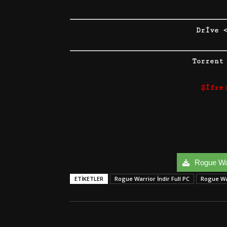
Drive 
Torrent
Şifre
Rogue Warr
ETIKETLER
Rogue Warrior İndir Full PC
Rogue Wa