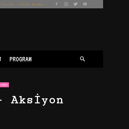
Yardım – İstek Bölümü
J
PROGRAM
 indir
+ Aksiyon