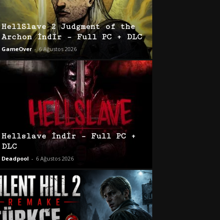
HellSlave 2 Judgment of the
Archon İndir – Full PC + DLC
GameOver
-
6 Ağustos 2026
Hellslave İndir – Full PC +
DLC
Deadpool
-
6 Ağustos 2026