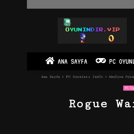
Oyun
İndir
Vip
–
Program
İndir
Full
ANA SAYFA
PC OYUN
PC
Ve
Android
Ana Sayfa
PC Oyunları İndir
Aksiyon Oyu
Apk
PC Oyu
Rogue Wa