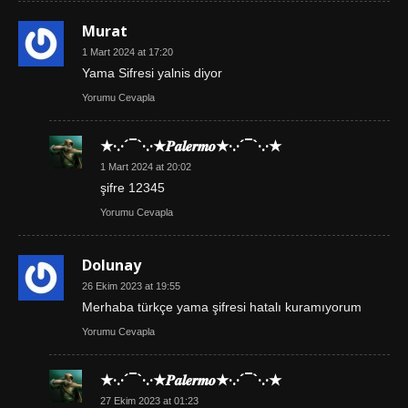
Murat
1 Mart 2024 at 17:20
Yama Sifresi yalnis diyor
Yorumu Cevapla
★·.·´¯`·.·★𝑷𝒂𝒍𝒆𝒓𝒎𝒐★·.·´¯`·.·★
1 Mart 2024 at 20:02
şifre 12345
Yorumu Cevapla
Dolunay
26 Ekim 2023 at 19:55
Merhaba türkçe yama şifresi hatalı kuramıyorum
Yorumu Cevapla
★·.·´¯`·.·★𝑷𝒂𝒍𝒆𝒓𝒎𝒐★·.·´¯`·.·★
27 Ekim 2023 at 01:23