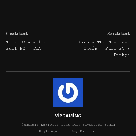
Facebook
Twitter
Google+
Önceki İçerik
Sonraki İçerik
Total Chaos İndir –
Cronos The New Dawn
Full PC + DLC
İndir – Full PC +
Türkçe
VİPGAMİNG
(Amansız Rakipler Taht İçin Savaştığı Zaman
Değişmeyen Tek Şey Kaostur)