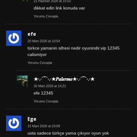
21 Haziran 2026 at 15:52
dikkat edin link konuda var
Yorumu Cevapla
efe
20 Mart 2026 at 10:54
türkce yamanin sifresi nedir oyunindir.vip 12345
calismiyor
Yorumu Cevapla
★·.·´¯`·.·★𝑷𝒂𝒍𝒆𝒓𝒎𝒐★·.·´¯`·.·★
20 Mart 2026 at 14:21
efe 12345
Yorumu Cevapla
Ege
15 Mart 2026 at 23:09
usta sadece türkçe yama çıkıyor oyun yok