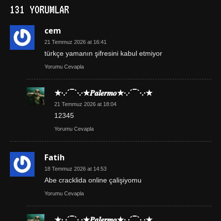
131 YORUMLAR
cem
21 Temmuz 2026 at 16:41
türkçe yamanın şifresini kabul etmiyor
Yorumu Cevapla
★·.·´¯`·.·★𝑷𝒂𝒍𝒆𝒓𝒎𝒐★·.·´¯`·.·★
21 Temmuz 2026 at 18:04
12345
Yorumu Cevapla
Fatih
18 Temmuz 2026 at 14:53
Abe cracklida online çalişiyomu
Yorumu Cevapla
★·.·´¯`·.·★𝑷𝒂𝒍𝒆𝒓𝒎𝒐★·.·´¯`·.·★