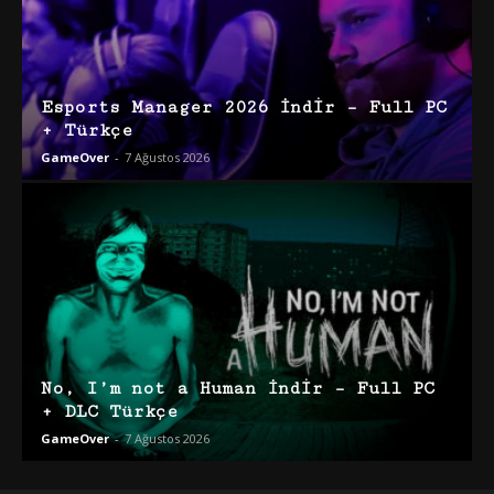
Esports Manager 2026 İndir – Full PC
+ Türkçe
GameOver
-
7 Ağustos 2026
No, I’m not a Human İndir – Full PC
+ DLC Türkçe
GameOver
-
7 Ağustos 2026