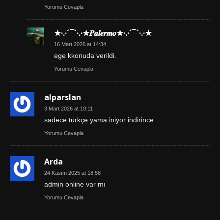
Yorumu Cevapla
★·.·´¯`·.·★𝑷𝒂𝒍𝒆𝒓𝒎𝒐★·.·´¯`·.·★
16 Mart 2026 at 14:34
ege kkonuda verildi.
Yorumu Cevapla
alparslan
3 Mart 2026 at 19:11
sadece türkçe yama iniyor indirince
Yorumu Cevapla
Arda
24 Kasım 2025 at 18:58
admin online var mı
Yorumu Cevapla