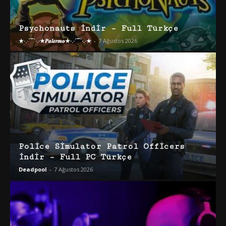
Psychonauts İndir – Full Türkçe
★·.·´¯`·.·★𝑷𝒂𝒍𝒆𝒓𝒎𝒐★·.·´¯`·.·★
-
7 Ağustos 2026
Police Simulator Patrol Officers
İndir – Full PC Türkçe
Deadpool
-
7 Ağustos 2026