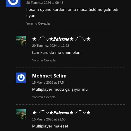
20 Temmuz 2024 at 09:48
hocam oyunu kurdum ama masa üstüme gelmedi
oyun
Yorumu Cevapla
★·.·´¯`·.·★𝑷𝒂𝒍𝒆𝒓𝒎𝒐★·.·´¯`·.·★
20 Temmuz 2024 at 12:22
tam kuruldu mu emin olun.
Yorumu Cevapla
Mehmet Selim
15 Mayıs 2026 at 17:54
Multiplayer modu çalışıyor mu
Yorumu Cevapla
★·.·´¯`·.·★𝑷𝒂𝒍𝒆𝒓𝒎𝒐★·.·´¯`·.·★
15 Mayıs 2026 at 21:55
Multiplayer malesef