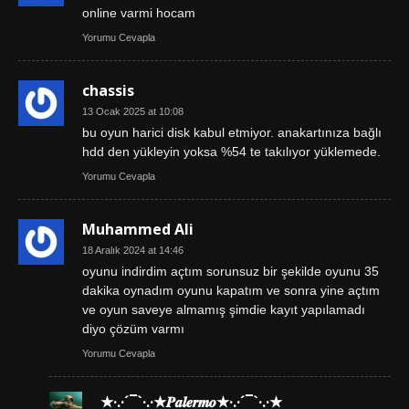
online varmi hocam
Yorumu Cevapla
chassis
13 Ocak 2025 at 10:08
bu oyun harici disk kabul etmiyor. anakartınıza bağlı
hdd den yükleyin yoksa %54 te takılıyor yüklemede.
Yorumu Cevapla
Muhammed Ali
18 Aralık 2024 at 14:46
oyunu indirdim açtım sorunsuz bir şekilde oyunu 35
dakika oynadım oyunu kapatım ve sonra yine açtım
ve oyun saveye almamış şimdie kayıt yapılamadı
diyo çözüm varmı
Yorumu Cevapla
★·.·´¯`·.·★𝑷𝒂𝒍𝒆𝒓𝒎𝒐★·.·´¯`·.·★