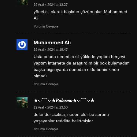
19 Aralık 2024 at 13:27
yönetici. olarak başlatın çözüm olur. Muhammed
Ali
Yorumu Cevapla
Muhammed Ali
19 Aralık 2024 at 19:47
Usta onuda denedim sil yüklede yaptım herşeyi
yaptım intarnete de araştırdım bir bok bulamadım
başka bigseyarda denedim oldu benimkinde
olmadı
Yorumu Cevapla
★·.·´¯`·.·★𝑷𝒂𝒍𝒆𝒓𝒎𝒐★·.·´¯`·.·★
19 Aralık 2024 at 23:50
defender açıksa, neden olur bu sorunu
yaşayanlar redditte belirtmişler
Yorumu Cevapla