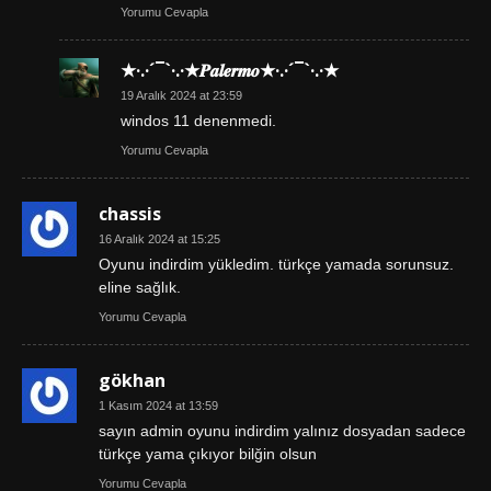
Yorumu Cevapla
★·.·´¯`·.·★𝑷𝒂𝒍𝒆𝒓𝒎𝒐★·.·´¯`·.·★
19 Aralık 2024 at 23:59
windos 11 denenmedi.
Yorumu Cevapla
chassis
16 Aralık 2024 at 15:25
Oyunu indirdim yükledim. türkçe yamada sorunsuz.
eline sağlık.
Yorumu Cevapla
gökhan
1 Kasım 2024 at 13:59
sayın admin oyunu indirdim yalınız dosyadan sadece
türkçe yama çıkıyor bilğin olsun
Yorumu Cevapla