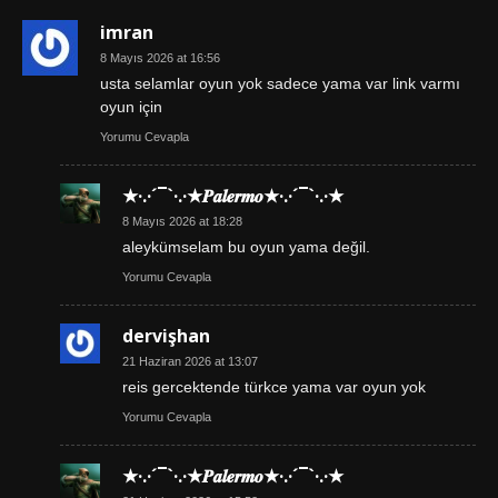
imran
8 Mayıs 2026 at 16:56
usta selamlar oyun yok sadece yama var link varmı
oyun için
Yorumu Cevapla
★·.·´¯`·.·★𝑷𝒂𝒍𝒆𝒓𝒎𝒐★·.·´¯`·.·★
8 Mayıs 2026 at 18:28
aleykümselam bu oyun yama değil.
Yorumu Cevapla
dervişhan
21 Haziran 2026 at 13:07
reis gercektende türkce yama var oyun yok
Yorumu Cevapla
★·.·´¯`·.·★𝑷𝒂𝒍𝒆𝒓𝒎𝒐★·.·´¯`·.·★