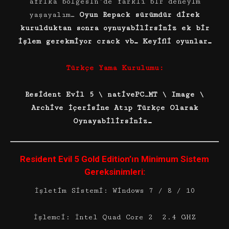
afrika bölgesin’de farklı bir deneyim
yaşayalım…
Oyun Repack sürümdür direk
kurulduktan sonra oynuyabilirsiniz ek bir
işlem gerekmiyor crack vb… Keyifli oyunlar…
Türkçe Yama Kurulumu:
Resident Evil 5 \ nativePC_MT \ Image \
Archive İçerisine Atıp Türkçe Olarak
Oynayabilirsiniz…
Resident Evil 5 Gold Edition’ın Minimum Sistem
Gereksinimleri:
İşletim Sistemi: Windows 7 / 8 / 10
İşlemci: İntel Quad Core 2 2.4 GHZ