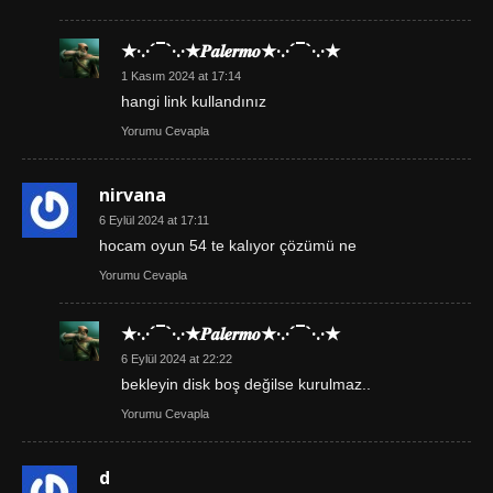
★·.·´¯`·.·★𝑷𝒂𝒍𝒆𝒓𝒎𝒐★·.·´¯`·.·★
1 Kasım 2024 at 17:14
hangi link kullandınız
Yorumu Cevapla
nirvana
6 Eylül 2024 at 17:11
hocam oyun 54 te kalıyor çözümü ne
Yorumu Cevapla
★·.·´¯`·.·★𝑷𝒂𝒍𝒆𝒓𝒎𝒐★·.·´¯`·.·★
6 Eylül 2024 at 22:22
bekleyin disk boş değilse kurulmaz..
Yorumu Cevapla
d