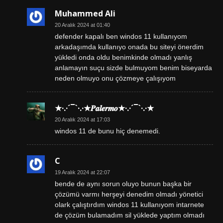
Muhammed Ali
20 Aralık 2024 at 01:40
defender kapalı ben windos 11 kullanıyom
arkadaşımda kullanıyo onada bu siteyi önerdim
yükledi onda oldu benimkinde olmadı yanlış
anlamayın suçu sizde bulmuyom benim biseyarda
neden olmuyo onu çözmeye çalışıyom
★·.·´¯`·.·★𝑷𝒂𝒍𝒆𝒓𝒎𝒐★·.·´¯`·.·★
20 Aralık 2024 at 17:03
windos 11 de bunu hiç denemedi.
C
19 Aralık 2024 at 22:07
bende de aynı sorun oluyo bunun başka bir
çözümü varmı herşeyi denedim olmadı yönetici
olark çalıştırdım windos 11 kullanıyom intarnete
de çözüm bulamadım sil yüklede yaptım olmadı