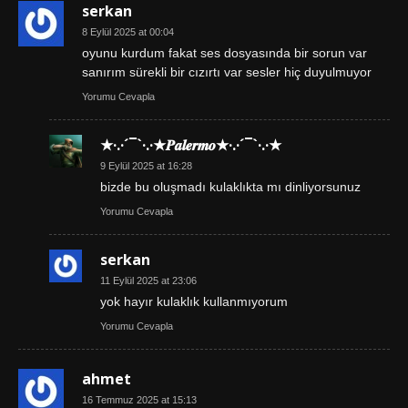
serkan
8 Eylül 2025 at 00:04
oyunu kurdum fakat ses dosyasında bir sorun var
sanırım sürekli bir cızırtı var sesler hiç duyulmuyor
Yorumu Cevapla
★·.·´¯`·.·★𝑷𝒂𝒍𝒆𝒓𝒎𝒐★·.·´¯`·.·★
9 Eylül 2025 at 16:28
bizde bu oluşmadı kulaklıkta mı dinliyorsunuz
Yorumu Cevapla
serkan
11 Eylül 2025 at 23:06
yok hayır kulaklık kullanmıyorum
Yorumu Cevapla
ahmet
16 Temmuz 2025 at 15:13