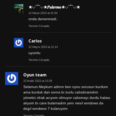
★·.·´¯`·.·★𝑷𝒂𝒍𝒆𝒓𝒎𝒐★·.·´¯`·.·★
12 Nisan 2023 at 01:50
onda denenmedi..
Yorumu Cevapla
Carlos
22 Mayıs 2023 at 11:14
uyumlu
Yorumu Cevapla
Oyun team
22 Aralık 2022 at 13:29
Selamun Aleykum admın ben oynu sorusun kurdum
ama kurduk dan sonra bı tıurlu calısdıramdım
yönetici olrak acıyom olmuyor calısmayı durdu hatası
alıyom bı care bulamadım yenı nesıl wındows da
degıl wındwos 7 kulanıyom
Yorumu Cevapla