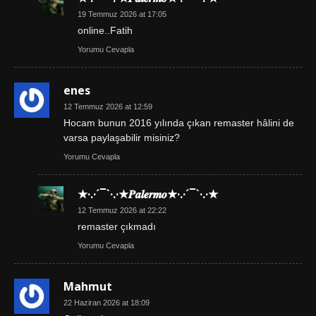
19 Temmuz 2026 at 17:05
online..Fatih
Yorumu Cevapla
enes
12 Temmuz 2026 at 12:59
Hocam bunun 2016 yılında çıkan remaster hâlini de
varsa paylaşabilir misiniz?
Yorumu Cevapla
★·.·´¯`·.·★𝑷𝒂𝒍𝒆𝒓𝒎𝒐★·.·´¯`·.·★
12 Temmuz 2026 at 22:22
remaster çıkmadı
Yorumu Cevapla
Mahmut
22 Haziran 2026 at 18:09