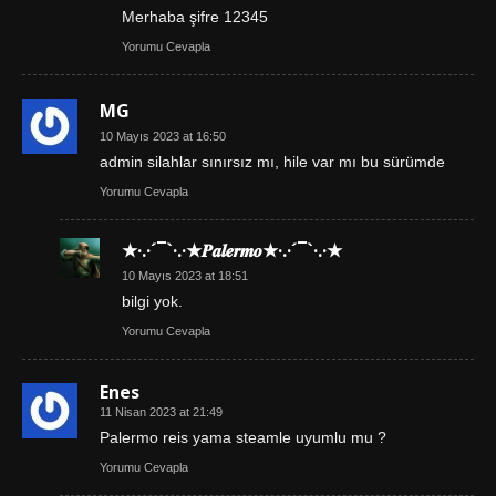
Merhaba şifre 12345
Yorumu Cevapla
MG
10 Mayıs 2023 at 16:50
admin silahlar sınırsız mı, hile var mı bu sürümde
Yorumu Cevapla
★·.·´¯`·.·★𝑷𝒂𝒍𝒆𝒓𝒎𝒐★·.·´¯`·.·★
10 Mayıs 2023 at 18:51
bilgi yok.
Yorumu Cevapla
Enes
11 Nisan 2023 at 21:49
Palermo reis yama steamle uyumlu mu ?
Yorumu Cevapla