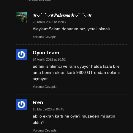
★·.·´¯`·.·★𝑷𝒂𝒍𝒆𝒓𝒎𝒐★·.·´¯`·.·★
22 Aralık 2022 at 19:03
AleykumSelam donanımınız, yeteli olmalı
Yorumu Cevapla
Oyun team
24 Aralık 2022 at 20:52
admin ismlemci ve ram uyuyor hatda fazla bile
ama benim ekran kartı 9800 GT ondan dolami
açmıyor
Yorumu Cevapla
Eren
15 Mart 2023 at 04:45
abi o ekran kartı ne öyle? müzeden mi satın
aldın?
Yorumu Cevapla