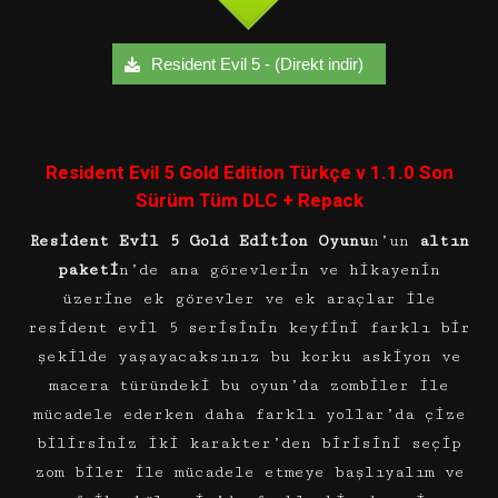
Resident Evil 5 - (Direkt indir)
Resident Evil 5 Gold Edition Türkçe v 1.1.0 Son
Sürüm Tüm DLC + Repack
Resident Evil 5 Gold Edition Oyunu
n’un
altın
paketi
n’de ana görevlerin ve hikayenin
üzerine ek görevler ve ek araçlar ile
resident evil 5 serisinin keyfini farklı bir
şekilde yaşayacaksınız bu korku askiyon ve
macera türündeki bu oyun’da zombiler ile
mücadele ederken daha farklı yollar’da çize
bilirsiniz iki karakter’den birisini seçip
zom biler ile mücadele etmeye başlıyalım ve