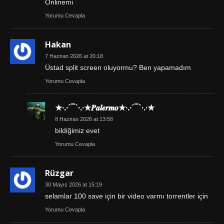
Onlinemi
Yorumu Cevapla
Hakan
7 Haziran 2026 at 20:18
Üstad split screen oluyormu? Ben yapamadım
Yorumu Cevapla
★·.·´¯`·.·★𝑷𝒂𝒍𝒆𝒓𝒎𝒐★·.·´¯`·.·★
8 Haziran 2026 at 13:58
bildiğimiz evet
Yorumu Cevapla
Rüzgar
30 Mayıs 2026 at 15:19
selamlar 100 save için bir video varmı torrentler için
Yorumu Cevapla