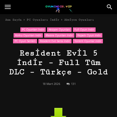
Ana Sayfa
PC Oyunları İndir
Aksiyon Oyunları
PC Oyunları İndir
Aksiyon Oyunları
Full Oyun İndir
Korku Oyunları İndir
Macera Oyunları İndir
Repack Oyun İndir
PC Oyun Serileri
Resident Evil Serisi İndir
Torrent Oyunlar indir
Resident Evil 5
İndir – Full Tüm
DLC – Türkçe – Gold
18 Mart 2026
131