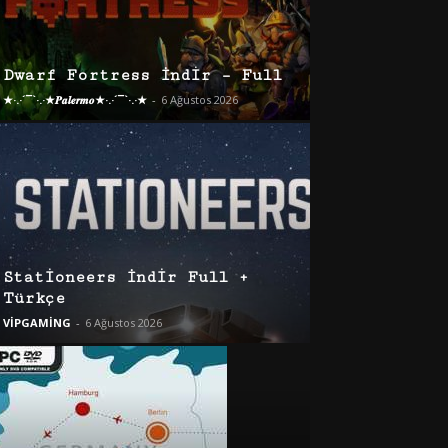
Dwarf Fortress İndir – Full
★·.·´¯`·.·★𝑷𝒂𝒍𝒆𝒓𝒎𝒐★·.·´¯`·.·★
-
6 Ağustos 2026
Stationeers İndir Full +
Türkçe
VİPGAMİNG
-
6 Ağustos 2026