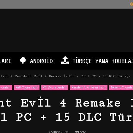
LARI
ANDROID
TÜRKÇE YAMA +DUBLA
nları
Resident Evil 4 Remake İndir – Full PC + 15 DLC Türkçe
yunları
Full Oyun İndir
PC Oyun Serileri
Resident Evil Serisi İndir
Torrent Oyunlar
nt Evil 4 Remake 
ll PC + 15 DLC Tür
7 Şubat 2026
992