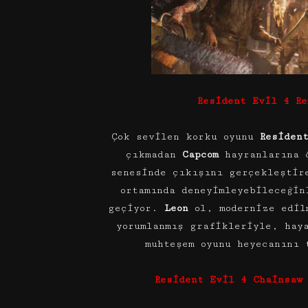
Resident Evil 4 R
Çok sevilen korku oyunu
Resident
çıkmadan
Capcom
hayranlarına
senesinde çıkışını gerçekleştir
ortamında deneyimleyebileceğin
geçiyor.
Leon
ol, modernize edil
yorumlanmış grafikleriyle, hay
muhteşem oyunu heyecanını 
Resident Evil 4 Chainsaw