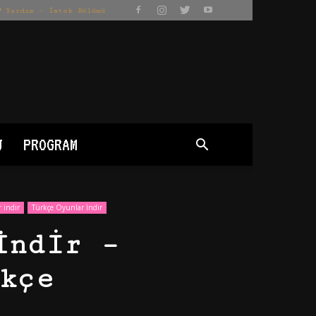
Yardım – İstek Bölümü
J
PROGRAM
 indir
Türkçe Oyunlar İndir
İndir –
kçe