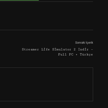
Google+
Email
Sonraki İçerik
Streamer Life Simulator 2 İndir –
Full PC + Türkçe