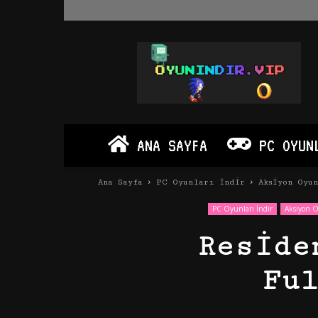
Oyun
İndir
Vip
–
Program
İndir
Full
ANA SAYFA
PC OYUN
PC
Ve
Android
Ana Sayfa
PC Oyunları İndir
Aksiyon Oyu
Apk
PC Oyunları İndir
Aksiyon O
Reside
Fu