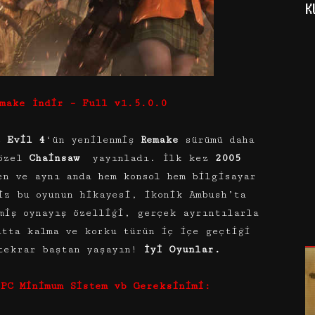
K
emake İndir – Full v1.5.0.0
 Evil 4
‘ün yenilenmiş
Remake
sürümü daha
 özel
Chainsaw
yayınladı. İlk kez
2005
en ve aynı anda hem konsol hem bilgisayar
iz bu oyunun hikayesi, ikonik Ambush’ta
miş oynayış özelliği, gerçek ayrıntılarla
atta kalma ve korku türün iç içe geçtiği
tekrar baştan yaşayın!
İyi Oyunlar.
 PC Minimum Sistem vb Gereksinimi: