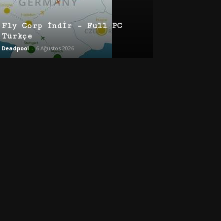
Fly Corp İndir – Full PC
Türkçe
Deadpool
-
6 Ağustos 2026