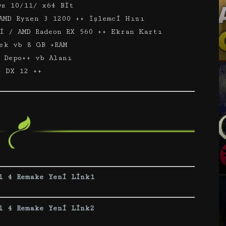
ws 10/11/ x64 Bit
AMD Ryzen 3 1200 ++ İşlemci Hızı
i / AMD Radeon RX 560 ++ Ekran Kartı
ek vb 8 GB +RAM
 Depo++ vb Alanı
– DX 12 ++
l 4 Remake Yeni Link1
l 4 Remake Yeni Link2