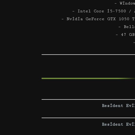
– Windo
– Intel Core i5-7500 / 
– Nvidia GeForce GTX 1050 T
– Bell
– 47 GB
Resident Evi
Resident Evi