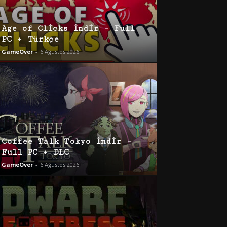
Age of Clicks İndir – Full
PC + Türkçe
GameOver
-
6 Ağustos 2026
Coffee Talk Tokyo İndir –
Full PC + DLC
GameOver
-
6 Ağustos 2026