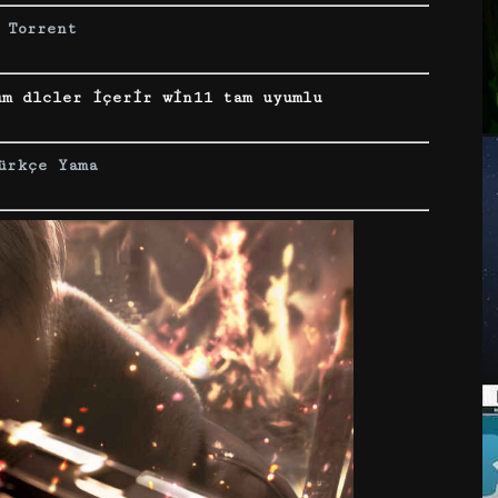
Torrent
üm dlcler içerir win11 tam uyumlu
ürkçe Yama