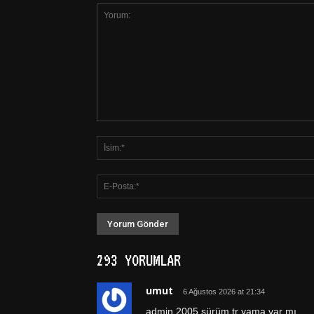
293 YORUMLAR
umut
6 Ağustos 2026 at 21:34
admin 2005 sürüm tr yama var mı