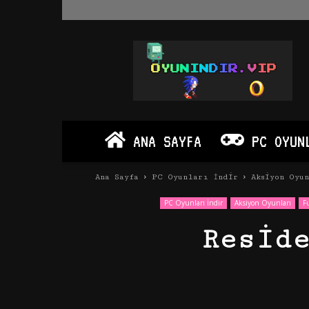
Oyun
İndir
Vip
–
Program
İndir
Full
ANA SAYFA
PC OYUN
PC
Ve
Android
Ana Sayfa
PC Oyunları İndir
Aksiyon Oyu
Apk
PC Oyunları İndir
Aksiyon Oyunları
F
Resid