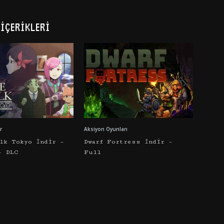
İÇERIKLERI
r
Aksiyon Oyunları
alk Tokyo İndir –
Dwarf Fortress İndir –
+ DLC
Full