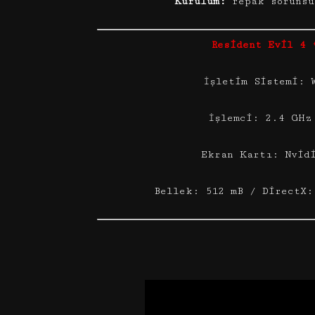
Kurulum:
repak sorunsu
Resident Evil 4 
İşletim Sistemi: 
İşlemci: 2.4 GHz
Ekran Kartı: Nvid
Bellek: 512 mB / DirectX: