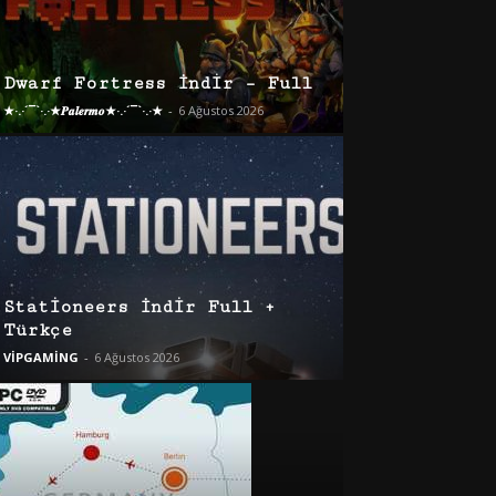
Dwarf Fortress İndir – Full
★·.·´¯`·.·★𝑷𝒂𝒍𝒆𝒓𝒎𝒐★·.·´¯`·.·★
-
6 Ağustos 2026
Stationeers İndir Full +
Türkçe
VİPGAMİNG
-
6 Ağustos 2026