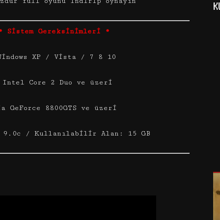
zdur full oyunu indirip oynayın
K
* Sistem Gereksinimleri *
Windows XP / Vista / 7 8 10
 Intel Core 2 Duo ve üzeri
ia GeForce 8800GTS ve üzeri
 9.0c / Kullanılabilir Alan: 15 GB