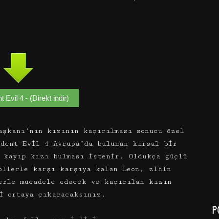
 Evil 4 - (Direkt indir)
şkanı’nın kızının kaçırılması sonucu özel
ident Evil 4 Avrupa’da bulunan kırsal bir
a kayıp kızı bulması istenir. Oldukça güçlü
bilerle karşı karşıya kalan Leon, zihin
erle mücadele edecek ve kaçırılan kızın
i ortaya çıkaracaksınız.
P