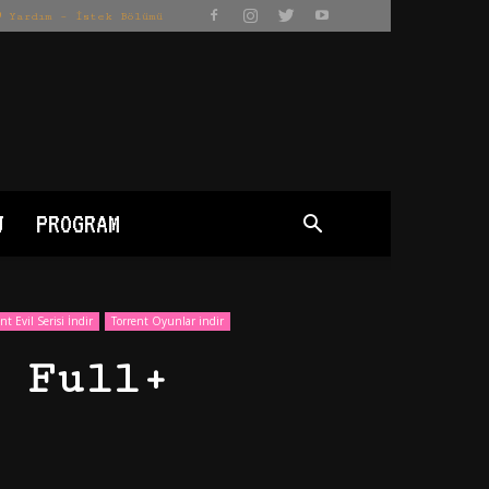
Yardım – İstek Bölümü
J
PROGRAM
nt Evil Serisi İndir
Torrent Oyunlar indir
 Full+