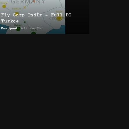
Fly Corp İndir – Full PC
Türkçe
Deadpool
-
6 Ağustos 2026