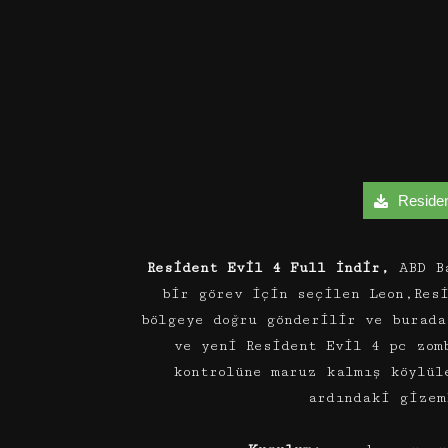
Resident
Resident Evil 4 Full İndir,
ABD Ba
bir görev için seçilen Leon,Res
bölgeye doğru gönderilir ve burad
ve yeni Resident Evil 4 pc zom
kontrolüne maruz kalmış köylül
ardındaki gizem