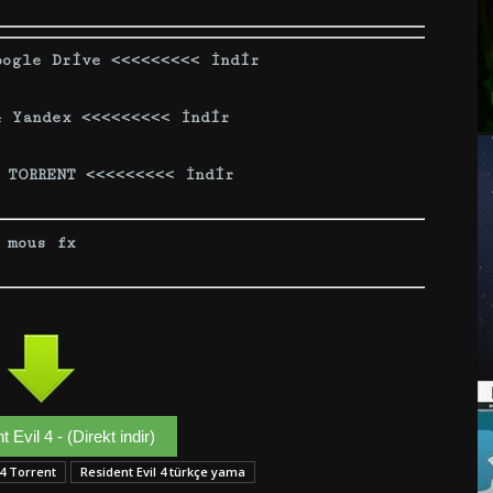
oogle Drive <<<<<<<<< İndir
4 Yandex <<<<<<<<< İndir
 TORRENT <<<<<<<<< İndir
mous fx
 Evil 4 - (Direkt indir)
 4 Torrent
Resident Evil 4 türkçe yama