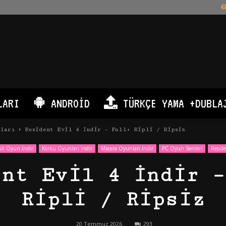
LARI
ANDROID
TÜRKÇE YAMA +DUBLA
nları
Resident Evil 4 İndir – Full+ Ripli / Ripsiz
ull Oyun İndir
Korku Oyunları İndir
Macera Oyunları İndir
PC Oyun Serileri
Reside
ent Evil 4 İndir –
Ripli / Ripsiz
20 Temmuz 2026
293