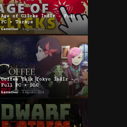
Age of Clicks İndir – Full
PC + Türkçe
GameOver
-
6 Ağustos 2026
Coffee Talk Tokyo İndir –
Full PC + DLC
GameOver
-
6 Ağustos 2026