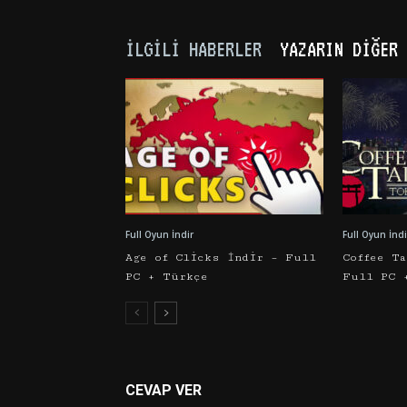
İLGILI HABERLER
YAZARIN DIĞER 
Full Oyun İndir
Full Oyun İndi
Age of Clicks İndir – Full
Coffee T
PC + Türkçe
Full PC 
CEVAP VER