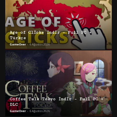
Age of Clicks İndir – Full PC +
Türkçe
GameOver
-
6 Ağustos 2026
Coffee Talk Tokyo İndir – Full PC +
DLC
GameOver
-
6 Ağustos 2026