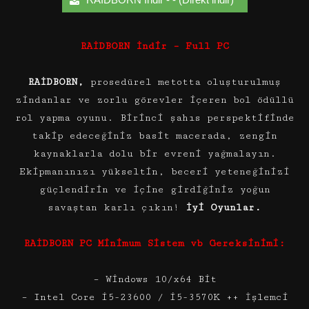
RAİDBORN İndir – Full PC
RAİDBORN,
prosedürel metotta oluşturulmuş
zindanlar ve zorlu görevler içeren bol ödüllü
rol yapma oyunu. Birinci şahıs perspektifinde
takip edeceğiniz basit macerada, zengin
kaynaklarla dolu bir evreni yağmalayın.
Ekipmanınızı yükseltin, beceri yeteneğinizi
güçlendirin ve içine girdiğiniz yoğun
savaştan karlı çıkın!
İyi Oyunlar.
RAİDBORN PC Minimum Sistem vb Gereksinimi:
– Windows 10/x64 Bit
– Intel Core i5-23600 / i5-3570K ++ İşlemci