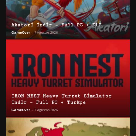
Akatori İndir – Full PC + DLC
GameOver
-
7 Ağustos 2026
IRON NEST Heavy Turret Simulator
İndir – Full PC + Türkçe
GameOver
-
7 Ağustos 2026