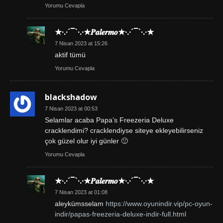
Yorumu Cevapla
★·.·´¯`·.·★𝑷𝒂𝒍𝒆𝒓𝒎𝒐★·.·´¯`·.·★
7 Nisan 2023 at 15:26
aktif tümü
Yorumu Cevapla
blackshadow
7 Nisan 2023 at 00:53
Selamlar acaba Papa’s Freezeria Deluxe
cracklendimi? cracklendiyse siteye ekleyebilirseniz
çok güzel olur iyi günler 🙂
Yorumu Cevapla
★·.·´¯`·.·★𝑷𝒂𝒍𝒆𝒓𝒎𝒐★·.·´¯`·.·★
7 Nisan 2023 at 01:08
aleykümsselam
https://www.oyunindir.vip/pc-oyun-
indir/papas-freezeria-deluxe-indir-full.html