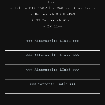
Hızı
– Nvidia GTX 750-Ti / 960 ++ Ekran Kartı
– Bellek vb 8 GB +RAM
2 GB Depo++ vb Alanı
– DX 11++
<<< Alternatif: Link1 >>>
<<< Alternatif: Link2 >>>
<<< Alternatif: Link3 >>>
<<< Torrent: İndir >>>