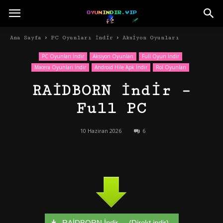
Ana Sayfa
PC Oyunları İndir
Aksiyon Oyunları
PC Oyunları İndir
Aksiyon Oyunları
Full Oyun İndir
Macera Oyunları İndir
Android Hile Apk İndir
Rol Oyunları
RAİDBORN İndir –
Full PC
10 Haziran 2026
6
RAİDBORN İndir - - (Direkt indir)