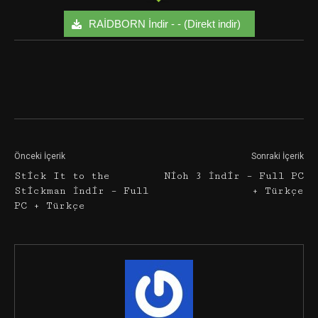
RAİDBORN İndir - - (Direkt indir)
Facebook
Twitter
Google+
Önceki İçerik
Sonraki İçerik
Stick It to the
Nioh 3 İndir – Full PC
Stickman İndir – Full
+ Türkçe
PC + Türkçe