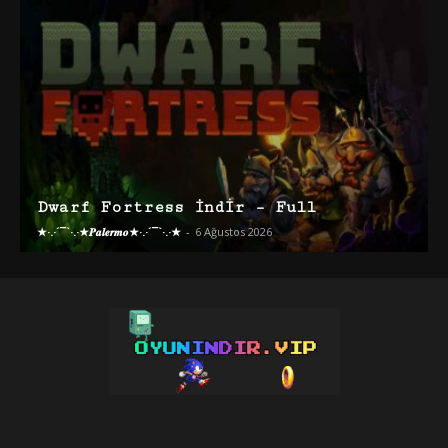
Dwarf Fortress İndir – Full
★·.·´¯`·.·★𝑷𝒂𝒍𝒆𝒓𝒎𝒐★·.·´¯`·.·★
-
6 Ağustos 2026