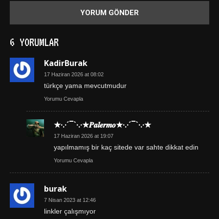
6 YORUMLAR
KadirBurak
17 Haziran 2026 at 08:02
türkçe yama mevcutmudur
Yorumu Cevapla
★·.·´¯`·.·★𝑷𝒂𝒍𝒆𝒓𝒎𝒐★·.·´¯`·.·★
17 Haziran 2026 at 19:07
yapılmamış bir kaç sitede var sahte dikkat edin
Yorumu Cevapla
burak
7 Nisan 2023 at 12:46
linkler çalışmıyor