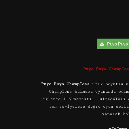
Puyo Puyo C
Puyo Puyo Champio
Puyo Puyo Champions
ufak boyutlu ü
Champions bulmaca oyununda bul
eğlenceli olmamıştı. Bulmacaları 
son seviyelere doğru oyun zorl
yaparak bö