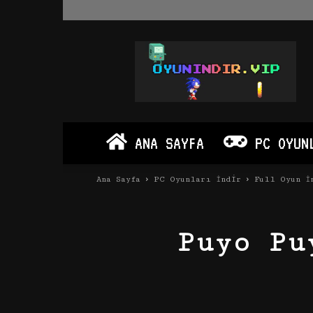
Oyun
İndir
Vip
–
Program
İndir
Full
ANA SAYFA
PC OYUN
PC
Ve
Android
Ana Sayfa
PC Oyunları İndir
Full Oyun İ
Apk
Puyo Pu