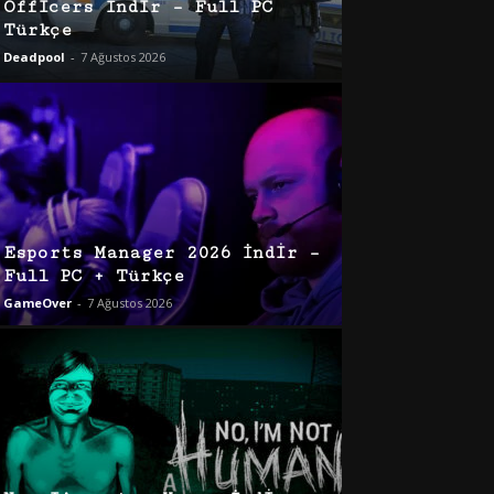
Officers İndir – Full PC
Türkçe
Deadpool
-
7 Ağustos 2026
Esports Manager 2026 İndir –
Full PC + Türkçe
GameOver
-
7 Ağustos 2026