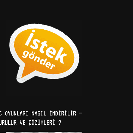
C OYUNLARI NASIL İNDIRILIR –
URULUR VE ÇÖZÜMLERI ?