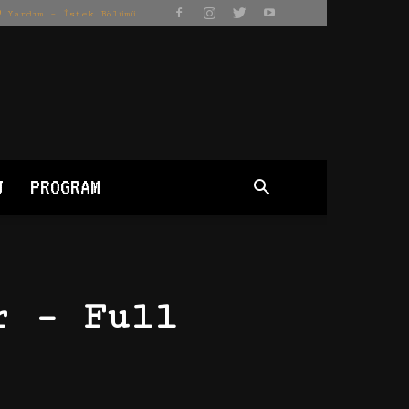
Yardım – İstek Bölümü
J
PROGRAM
r – Full