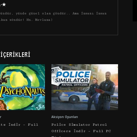
·.·★
üzdür, yüzde güzel olan gözdür.. Ama insanı insan
ıkan sözdür! Hz. Mevlana)
İÇERIKLERI
r
Aksiyon Oyunları
uts İndir – Full
Police Simulator Patrol
Officers İndir – Full PC