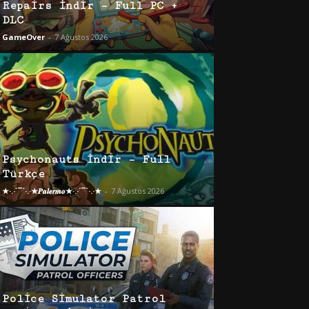
Repairs İndir – Full PC +
DLC
GameOver
-
7 Ağustos 2026
Psychonauts İndir – Full
Türkçe
★·.·´¯`·.·★𝑷𝒂𝒍𝒆𝒓𝒎𝒐★·.·´¯`·.·★
-
7 Ağustos 2026
Police Simulator Patrol