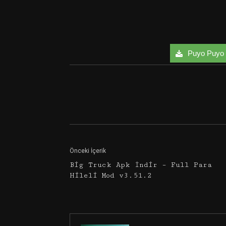
Puyo Puyo C
Facebook
Twitter
Önceki İçerik
Big Truck Apk İndir – Full Para
Hileli Mod v3.51.2