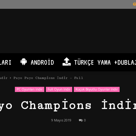
LARI
ANDROID
TÜRKÇE YAMA +DUBLA
ndir
Puyo Puyo Champions İndir – Full
PC Oyunları İndir
Full Oyun İndir
Küçük Boyutlu Oyunlar İndir
yo Champions İndi
9 Mayıs 2019
0