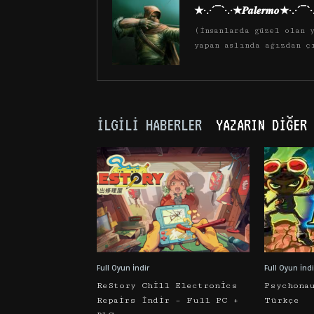
★·.·´¯`·.·★𝑷𝒂𝒍𝒆𝒓𝒎𝒐★·.·´¯`
(İnsanlarda güzel olan y
yapan aslında ağızdan ç
İLGILI HABERLER
YAZARIN DIĞER 
Full Oyun İndir
Full Oyun İndi
ReStory Chill Electronics
Psychona
Repairs İndir – Full PC +
Türkçe