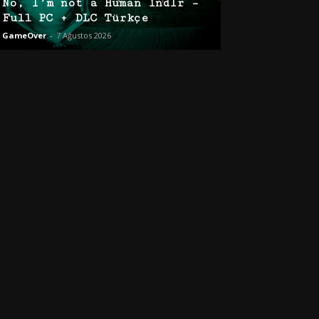
No, I’m not a Human İndir –
Full PC + DLC Türkçe
GameOver
-
7 Ağustos 2026