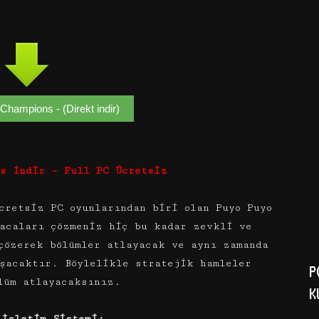
hampions - (Direkt indir)
ns İndir – Full PC Ücretsiz
cretsiz PC oyunlarından biri olan Puyo Puyo
macaları çözmeniz hiç bu kadar zevkli ve
çözerek bölümler atlayacak ve aynı zamanda
aşacaktır. Böylelikle stratejik hamleler
P
lüm atlayacaksınız.
K